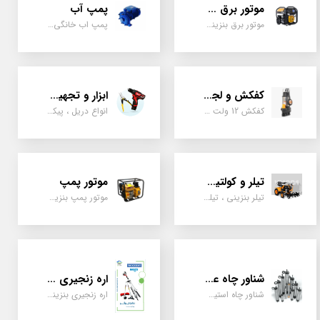
موتور برق و ژنراتور
پمپ آب
موتور برق بنزینی، دیزلی ، گازی ، سه گانه سوز
پمپ اب خانگی، بشقابی ، جتی ، دو پروانه کشاورزی
کفکش و لجن کش
ابزار و تجهیزات
کفکش 12 ولت ، 220 ولت ، یک اینچ به بالا لجن کش کاتردار، لجن کش چدنی
انواع دریل ، پیکور، ابزارالات، سیل مکانیکی، قطعات پمپ
تیلر و کولتیواتور
موتور پمپ
تیلر بنزینی ، تیلر دیزل، تیلر چهار چرخ، تیلر مزرعه و کشاورزی
موتور پمپ بنزینی، دیزلی، نفتی ، یک اینچ به بالا
شناور چاه عمیق
اره زنجیری / علفتراش
شناور چاه استیل ، تک فاز و سه فاز، یک اینچ به بالا
اره زنجیری بنزینی ، علفتراش دو زمانه و چهار زمانه ، دوشی و پشتی