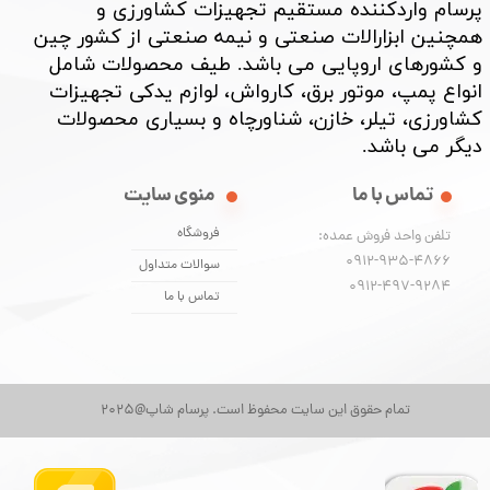
پرسام واردکننده مستقیم تجهیزات کشاورزی و
همچنین ابزارالات صنعتی و نیمه صنعتی از کشور چین
و کشورهای اروپایی می باشد. طیف محصولات شامل
انواع پمپ، موتور برق، کارواش، لوازم یدکی تجهیزات
کشاورزی، تیلر، خازن، شناورچاه و بسیاری محصولات
دیگر می باشد. ​​​​​​​
تماس با ما
منوی سایت
فروشگاه
تلفن واحد فروش عمده:
0912-935-4866
سوالات متداول
​​​​​​​0912-497-9284
تماس با ما
تمام حقوق این سایت محفوظ است. پرسام شاپ@2025