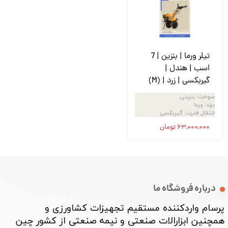
تیلر ورما | بنزین | 7
اسب | هندل |
گیربکسی | زرد | (M)
سوخت
:
بنزینی
برند
:
ورما
انتقال قدرت
:
گیربکسی
۶۳,۰۰۰,۰۰۰ تومان
درباره فروشگاه ما
پرسام واردکننده مستقیم تجهیزات کشاورزی و
همچنین ابزارالات صنعتی و نیمه صنعتی از کشور چین