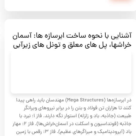
آشنایی با نحوه ساخت ابرسازه ها: آسمان
خراشها، پل های معلق و تونل های زیرآبی
در ابر‌سازه‌ها (Mega Structures) مهندسان باید راهی پیدا
کنند تا هزاران تن فولاد و بتن را در برابر نیروهای ویرانگر
طبیعت (جاذبه، باد و زلزله) استوار نگه دارند. فاز ۱: نبرد با
جاذبه (فونداسیون و اسکلت در آسمان‌خراش‌ها). فاز ۲: مهار
باد (آیرودینامیک و میراگرهای عظیم). فاز ۳: رقص با زمین