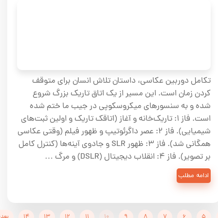
تکامل دوربین عکاسی، داستان تلاش انسان برای متوقف
کردن زمان است. این مسیر از یک اتاق تاریک بزرگ شروع
شده و به سنسورهای میکروسکوپی در جیب ما ختم شده
است. فاز ۱: تاریک‌خانه و آغاز (اتاقک تاریک و اولین ثبت‌های
شیمیایی). فاز ۲: عصر داگرئوتیپ و ظهور فیلم (وقتی عکاسی
همگانی شد). فاز ۳: ظهور SLR و جادوی آینه‌ها (کنترل کامل
بر تصویر). فاز ۴: انقلاب دیجیتال (DSLR) و مرگ …
ادامه مطلب
۵
۶
۷
۸
۹
۱۰
۱۱
۱۲
۱۳
۱۴
بعد