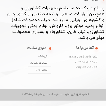
پرسام واردکننده مستقیم تجهیزات کشاورزی و
همچنین ابزارالات صنعتی و نیمه صنعتی از کشور چین
و کشورهای اروپایی می باشد. طیف محصولات شامل
انواع پمپ، موتور برق، کارواش، لوازم یدکی تجهیزات
کشاورزی، تیلر، خازن، شناورچاه و بسیاری محصولات
دیگر می باشد. ​​​​​​​
تماس با ما
منوی سایت
فروشگاه
تلفن واحد فروش عمده:
0912-935-4866
سوالات متداول
​​​​​​​0912-497-9284
تماس با ما
تمام حقوق این سایت محفوظ است. پرسام شاپ@2025