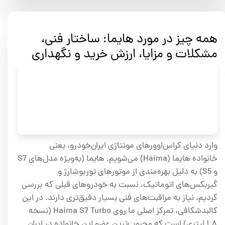
همه چیز در مورد هایما: ساختار فنی،
مشکلات و مزایا، ارزش خرید و نگهداری
وارد دنیای کراس‌اوورهای مونتاژی ایران‌خودرو، یعنی
خانواده هایما (Haima) می‌شویم. هایما (به‌ویژه مدل‌های S7
و S5) به دلیل بهره‌مندی از موتورهای توربوشارژ و
گیربکس‌های اتوماتیک، نسبت به خودروهای قبلی که بررسی
کردیم، نیاز به مراقبت‌های فنی بسیار دقیق‌تری دارند. در این
کالبدشکافی، تمرکز اصلی ما روی Haima S7 Turbo (نسخه
۱.۸ لیتری) است که محبوب‌ترین عضو این خانواده در ایران