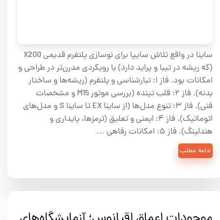
ساینا در واقع تلاش سایپا برای نوسازی پلتفرم قدیمی X200
(که ریشه در تیبا و پراید دارد) با رویکردی مدرن‌تر در طراحی و
امکانات بود. فاز ۱: تبارشناسی و پلتفرم (ریشه‌ها و ساختار
بدنه). فاز ۲: قلب تپنده (بررسی موتور M15 و مشخصات
فنی). فاز ۳: تنوع مدل‌ها (از ساینا EX تا ساینا S و مدل‌های
اتوماتیک). فاز ۴: ایمنی و تعلیق (ترمزها، پایداری و
هندلینگ). فاز ۵: امکانات رفاهی …
ادامه مطلب
موجودات اعماق اقیانوس؛ آزمایشگاه‌های