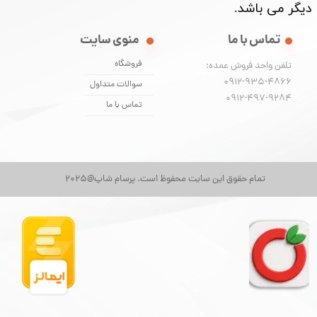
دیگر می باشد. ​​​​​​​
تماس با ما
منوی سایت
فروشگاه
تلفن واحد فروش عمده:
0912-935-4866
سوالات متداول
​​​​​​​0912-497-9284
تماس با ما
تمام حقوق این سایت محفوظ است. پرسام شاپ@2025