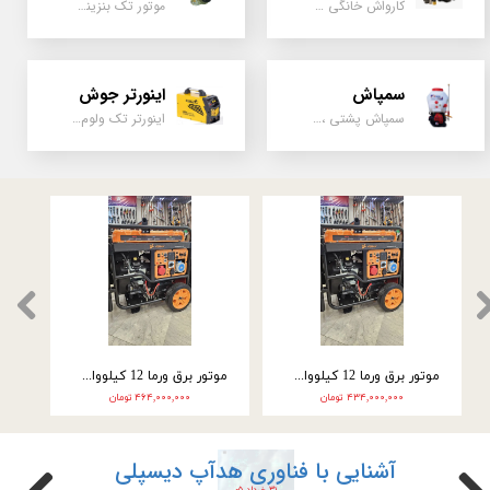
کارواش خانگی و صنعتی و نیمه صنعتی
موتور تک بنزینی ، دیزلی، کارتینگی ، تیلری
سمپاش
اینورتر جوش
سمپاش پشتی ، زمبه ای ، فرغونی ، دستی ، موتوری
اینورتر تک ولوم و دو ولوم امپر بالا
★
★
★
موتور برق ورما سه گانه سوز 9.5 کیلووات سه فاز VM25000E3
موتور برق ورما سه گانه سوز 9.5 کیلووات تک فاز VM25000E3-2F
موتور برق ورما 12 کیلووات سه گانه سوز VM28000E3
۲۲۲,۰۰۰,۰۰۰ تومان
۴۳۴,۰۰۰,۰۰۰ تومان
آشنایی با فناوری هدآپ دیسپلی
۳۱ خرداد ۰۵