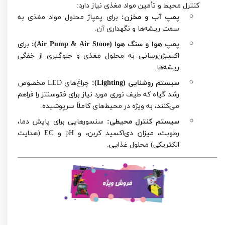
کنترل محیط و تأمین مواد مغذی نیاز دارد:
پمپ آب و مخزن:
برای پمپاژ محلول مواد مغذی به
سمت ریشه‌ها و نگهداری آن.
پمپ هوا و سنگ هوا (Air Pump & Air Stone):
برای
اکسیژن‌رسانی به محلول مغذی و جلوگیری از خفگی
ریشه‌ها.
سیستم روشنایی (Lighting):
چراغ‌های LED مخصوص
رشد گیاه که طیف نوری مورد نیاز برای فتوسنتز را فراهم
می‌کنند، به ویژه در محیط‌های کاملاً سرپوشیده.
سیستم کنترل محیطی:
سنسورهایی برای پایش دما،
رطوبت، میزان دی‌اکسید کربن، و pH و EC (هدایت
الکتریکی) محلول غذایی.