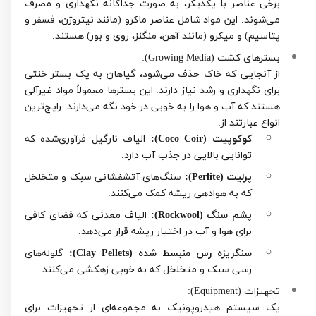
برخی عناصر با یکدیگر، به صورت جداگانه نگهداری و مصرف
می‌شوند. این مواد شامل عناصر ماکرو (مانند نیتروژن، فسفر و
پتاسیم) و میکرو (مانند آهن، منگنز، روی و بور) هستند.
بسترهای کشت (Growing Media):
از آنجایی که خاک حذف می‌شود، گیاهان به یک بستر خنثی
برای نگهداری و رشد نیاز دارند. این بسترها معمولاً مواد غیرآلی
هستند که آب و هوا را به خوبی در خود نگه می‌دارند. رایج‌ترین
انواع عبارتند از:
کوکوپیت (Coco Coir):
الیاف نارگیل فرآوری‌شده که
توانایی بالایی در جذب آب دارد.
پرلیت (Perlite):
سنگ‌های آتشفشانی سبک و متخلخل
که به هوادهی ریشه کمک می‌کنند.
پشم سنگ (Rockwool):
الیاف معدنی که فضای کافی
برای هوا و آب در اختیار ریشه قرار می‌دهد.
سنگریزه رس منبسط شده (Clay Pellets):
گلوله‌های
رسی سبک و متخلخل که به خوبی زهکشی می‌کنند.
تجهیزات (Equipment):
یک سیستم هیدروپونیک به مجموعه‌ای از تجهیزات برای