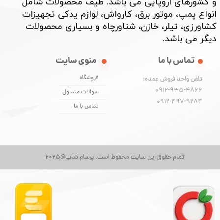
و کشورهای اروپایی می باشد. طیف محصولات شامل
انواع پمپ، موتور برق، کارواش، لوازم یدکی تجهیزات
کشاورزی، تیلر، خازن، شناورچاه و بسیاری محصولات
دیگر می باشد. ​​​​​​​
تماس با ما
منوی سایت
فروشگاه
تلفن واحد فروش عمده:
0912-935-4866
سوالات متداول
​​​​​​​0912-497-9284
تماس با ما
تمام حقوق این سایت محفوظ است. پرسام شاپ@2025