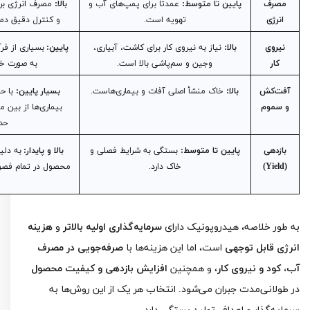
مصرف
پایین تا متوسط:
عمدتاً برای پمپ‌های آب و
بالا:
انرژی
تهویه است.
و کنترل دقیق دم
نیروی
بالا:
نیاز به نیروی کار برای کاشت، آبیاری،
پایین:
بسیاری از فرآ
کار
وجین و سم‌پاشی بالا است.
به صورت خو
آفت‌کش
بالا:
خاک منشأ اصلی آفات و بیماری‌هاست.
بسیار پایین:
با ح
و سموم
بیماری‌ها از بین م
حد
بازدهی
پایین تا متوسط:
بستگی به شرایط فصلی و
بالا و پایدار:
به دلی
(Yield)
خاک دارد.
محصول در تمام فصول 
به طور خلاصه، هیدروپونیک دارای
سرمایه‌گذاری اولیه بالاتر
و
هزینه
انرژی قابل توجهی
است، اما این هزینه‌ها با
صرفه‌جویی در مصرف
آب، کود و نیروی کار
، و همچنین
افزایش بازدهی و کیفیت محصول
در طولانی‌مدت جبران می‌شود. انتخاب هر یک از این روش‌ها به