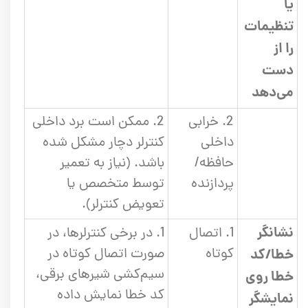
یا
تنظیمات
را از
دست
می‌دهد
2. خرابی
2. ممکن است برد داخلی
داخلی
کنترلر دچار مشکل شده
حافظه/
باشد. (نیاز به تعمیر
پردازنده
توسط متخصص یا
تعویض کنترلر).
نشانگر
1. اتصال
1. در برخی کنترلرها، در
کوتاه
صورت اتصال کوتاه در
خطا/کد
سیم‌کشی شیرهای برقی،
خطا روی
کد خطا نمایش داده
نمایشگر