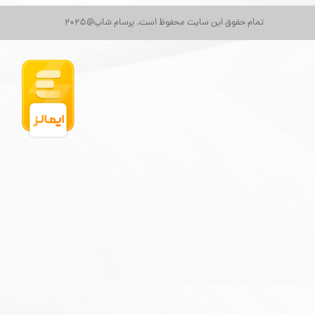
تمام حقوق این سایت محفوظ است. پرسام شاپ@2025