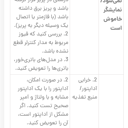
نمی‌شود/
باشد و پریز برق داشته
نمایشگر
باشد (با فازمتر یا اتصال
خاموش
یک وسیله دیگر به پریز).
است
2. بررسی کنید که فیوز
مربوط به مدار کنترلر قطع
نشده باشد.
3. در مدل‌های باتری‌خور،
باتری‌ها را تعویض کنید.
2. خرابی
2. در صورت امکان،
آداپتور/
آداپتور را با یک آداپتور
منبع تغذیه
مشابه و با ولتاژ و آمپر
صحیح تست کنید. اگر
مشکل از آداپتور است،
آن را تعویض کنید.