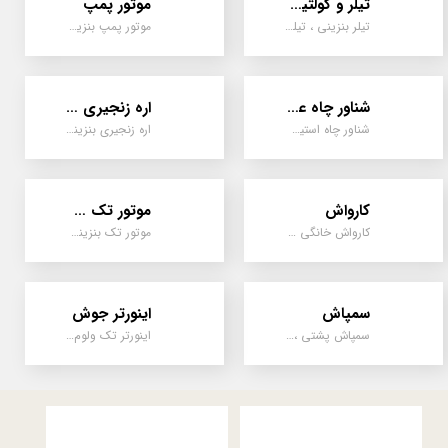
تیلر و کولتیواتور
موتور پمپ
تیلر بنزینی ، تیلر دیزل، تیلر چهار چرخ، تیلر مزرعه و کشاورزی
موتور پمپ بنزینی، دیزلی، نفتی ، یک اینچ به بالا
شناور چاه عمیق
اره زنجیری / علفتراش
شناور چاه استیل ، تک فاز و سه فاز، یک اینچ به بالا
اره زنجیری بنزینی ، علفتراش دو زمانه و چهار زمانه ، دوشی و پشتی
کارواش
موتور تک سیلندر
کارواش خانگی و صنعتی و نیمه صنعتی
موتور تک بنزینی ، دیزلی، کارتینگی ، تیلری
سمپاش
اینورتر جوش
سمپاش پشتی ، زمبه ای ، فرغونی ، دستی ، موتوری
اینورتر تک ولوم و دو ولوم امپر بالا