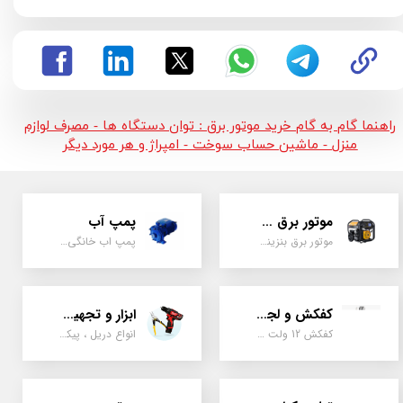
راهنما گام به گام خرید موتور برق : توان دستگاه ها - مصرف لوازم
منزل - ماشین حساب سوخت - امپراژ و هر مورد دیگر
موتور برق و ژنراتور
پمپ آب
موتور برق بنزینی، دیزلی ، گازی ، سه گانه سوز
پمپ اب خانگی، بشقابی ، جتی ، دو پروانه کشاورزی
کفکش و لجن کش
ابزار و تجهیزات
کفکش 12 ولت ، 220 ولت ، یک اینچ به بالا لجن کش کاتردار، لجن کش چدنی
انواع دریل ، پیکور، ابزارالات، سیل مکانیکی، قطعات پمپ