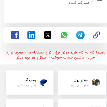
۲۱ مشارکت کننده
راهنما گام به گام خرید موتور برق : توان دستگاه ها - مصرف لوازم
منزل - ماشین حساب سوخت - امپراژ و هر مورد دیگر
موتور برق و ژنراتور
پمپ آب
موتور برق بنزینی، دیزلی ، گازی ، سه گانه سوز
پمپ اب خانگی، بشقابی ، جتی ، دو پروانه کشاورزی