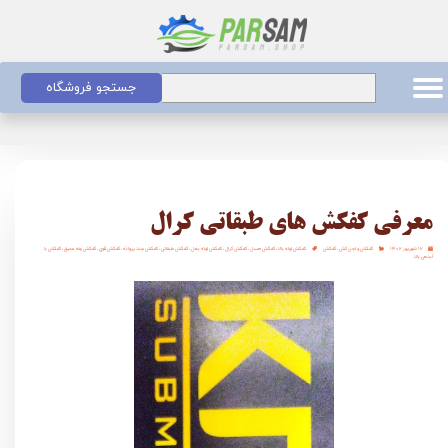
جستجو فروشگاه
معرفی کفکش های طبقاتی کرال
۱۲ شهریور ۱۴۰۲
کفکش و لجن کش
،
کفکش
کفکش لوله بالا
،
کفکش هسل
،
کفکش کرال
،
کفکش لوله بغل
،
کفکش طبقاتی
،
کفکش چند پروانه
،
کفکش قوی
،
کفکش چاه عمیق
،
کفکش با
آبدهی بالا