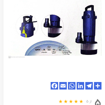
۵
از ۵