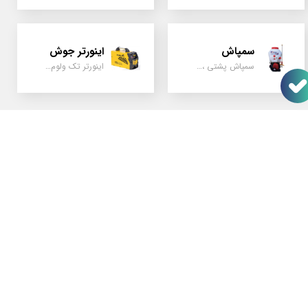
سمپاش
اینورتر جوش
سمپاش پشتی ، زمبه ای ، فرغونی ، دستی ، موتوری
اینورتر تک ولوم و دو ولوم امپر بالا
موتور برق ورما 12 کیلووات سه گانه سوز VM28000E3
موتور برق ورما 12 کیلووات سه گانه سوز سه فاز VM28000E3-2F
۴۳۴,۰۰۰,۰۰۰ تومان
۴۶۴,۰۰۰,۰۰۰ تومان
آشنایی با فناوری هدآپ دیسپلی
۳۱ خرداد ۰۵