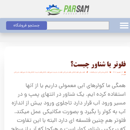
جستجو فروشگاه
فلوتر یا شناور چیست؟
۰۹ شهریور ۱۴۰۲
کفکش و لجن کش
،
ابزار و قطعات
فلوتر برقی
،
فلوتر کفکش
،
فلوتر لجن کش
،
فلوتردار بخریم یا بدون فلوتر
،
کفکش فلوتردار ورما
،
کفکش لوله بالا بدون فلوتر
،
لجن کش
فلوتردار
همگی ما کولرهای آبی معمولی داریم یا از آنها
استفاده کرده ایم. یک شناور در انتهای پمپ و در
مسیر ورود آب قرار دارد تاجلوی ورود بیش از اندازه
آب به کولر را بگیرد و بصورت مکانیکی عمل میکند.
فلوتر هم چنین فلسفه ای دارد البته با این تفاوت
که برعکس شناور کولر است و هرکجا که آب از سطح