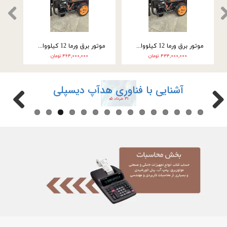
موتور برق ورما 12 کیلووات سه گانه سوز VM28000E3
موتور برق ورما 12 کیلووات سه گانه سوز سه فاز VM28000E3-2F
۴۳۴,۰۰۰,۰۰۰ تومان
۴۶۴,۰۰۰,۰۰۰ تومان
آشنایی با فناوری هدآپ دیسپلی
۳۱ خرداد ۰۵