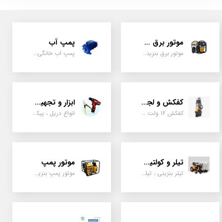
موتور برق و ژنراتور
پمپ آب
موتور برق بنزینی، دیزلی ، گازی ، سه گانه سوز
پمپ اب خانگی، بشقابی ، جتی ، دو پروانه کشاورزی
کفکش و لجن کش
ابزار و تجهیزات
کفکش 12 ولت ، 220 ولت ، یک اینچ به بالا لجن کش کاتردار، لجن کش چدنی
انواع دریل ، پیکور، ابزارالات، سیل مکانیکی، قطعات پمپ
تیلر و کولتیواتور
موتور پمپ
تیلر بنزینی ، تیلر دیزل، تیلر چهار چرخ، تیلر مزرعه و کشاورزی
موتور پمپ بنزینی، دیزلی، نفتی ، یک اینچ به بالا