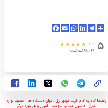
۵
از ۵
۱۹ مشارکت کننده
راهنما گام به گام خرید موتور برق : توان دستگاه ها - مصرف لوازم
منزل - ماشین حساب سوخت - امپراژ و هر مورد دیگر