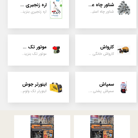
شناور چاه عمیق
اره زنجیری / علفتراش
شناور چاه استیل ، تک فاز و سه فاز، یک اینچ به بالا
اره زنجیری بنزینی ، علفتراش دو زمانه و چهار زمانه ، دوشی و پشتی
★
★
★
کارواش
موتور تک سیلندر
کارواش خانگی و صنعتی و نیمه صنعتی
موتور تک بنزینی ، دیزلی، کارتینگی ، تیلری
سمپاش
اینورتر جوش
سمپاش پشتی ، زمبه ای ، فرغونی ، دستی ، موتوری
اینورتر تک ولوم و دو ولوم امپر بالا