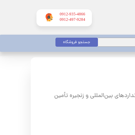
0912-935-4866
​​​​​​​0912-497-9284
جستجو فروشگاه
دهای بین‌المللی و زنجیره تأمین