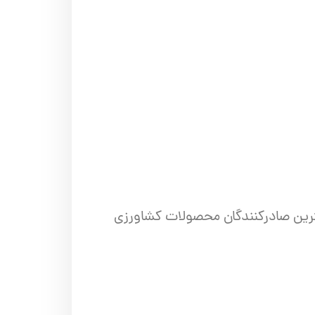
زمان تجارت جهانی (WTO) و سازمان غذا و کشاورزی ملل متحد (FAO)، بزرگترین صادرکنندگان محصولات کشاورزی