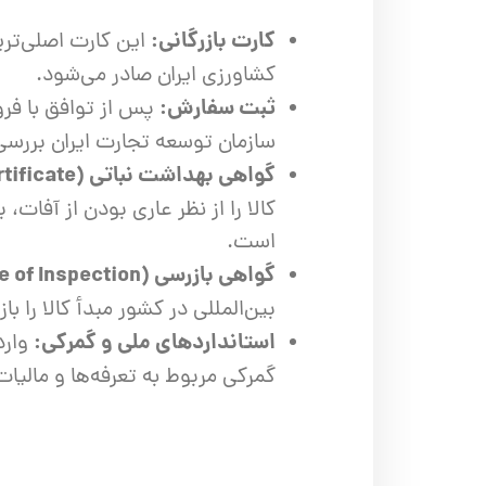
اره زنجیری / علفتراش
کاروا
کارت بازرگانی:
این کارت اصلی‌ترین
شناور چاه عمیق
موتور 
کشاورزی ایران صادر می‌شود.
سمپاش
موتور 
ثبت سفارش:
پس از توافق با فرو
بخارشو
سمپا
سازمان توسعه تجارت ایران بررسی
گواهی بهداشت نباتی (Phytosanitary Certificate):
سایر پمپ
علتفر
کالا را از نظر عاری بودن از آفات
اینورتر جوش
اینورتر
است.
کارواش
گواهی بازرسی (Certificate of Inspection):
موتور تک
بین‌المللی در کشور مبدأ کالا را ب
استانداردهای ملی و گمرکی:
وارد
بلوير
گمرکی مربوط به تعرفه‌ها و مالیا