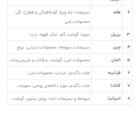
۲
هلند
سبزیجات (به ویژه گوجه‌فرنگی و فلفل)، گل،
محصولات لبنی
۳
برزیل
سویا، گوشت گاو، شکر، قهوه، ذرت
۴
چین
سبزیجات، میوه‌ها، محصولات دریایی، برنج
۵
آلمان
محصولات لبنی، گوشت، شکلات و شیرینی‌جات
۶
فرانسه
غلات (گندم)، شراب، محصولات لبنی
۷
کانادا
غلات (گندم، جو)، دانه‌های روغنی، حبوبات
۸
اسپانیا
میوه‌ها و سبزیجات تازه، روغن زیتون، گوشت