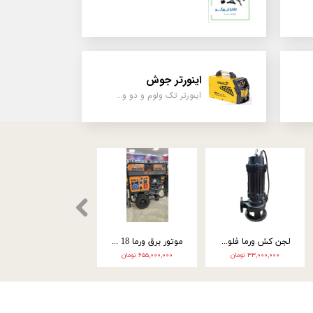
اینورتر جوش
اینورتر تک ولوم و دو ولوم امپر بالا
موتور تک اسپینا بنزین 15 اسب استارتی نارنجی SGX420
کارواش اسپینا | صنعتی | 3000 وات | کاور زرد | 2208C
لجن کش ورما 18 متری 4 اینچ سه فاز WQ60-13-4
۴۴,۰۰۰,۰ تومان
۵۶,۰۰۰,۰۰۰ تومان
۶۷,۰۰۰,۰۰۰ تومان