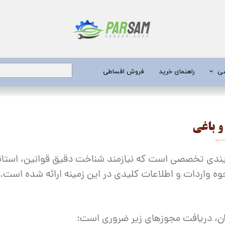
شی
راهنمای خرید
فروش اقساطی
برق
و باغی
 عمیق
ردات میوه
یری
ندی تخصصی است که نیازمند شناخت دقیق قوانین، استاندار
جن کش
وه واردات و اطلاعات کلیدی در این زمینه ارائه شده است.
انگی
طعات
ان، دریافت مجوزهای زیر ضروری است: