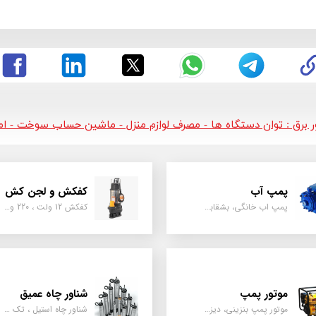
ور برق : توان دستگاه ها - مصرف لوازم منزل - ماشین حساب سوخت - امپر
پمپ آب
کفکش و لجن کش
پمپ اب خانگی، بشقابی ، جتی ، دو پروانه کشاورزی
کفکش 12 ولت ، 220 ولت ، یک اینچ به بالا لجن کش کاتردار، لجن کش چدنی
موتور پمپ
شناور چاه عمیق
موتور پمپ بنزینی، دیزلی، نفتی ، یک اینچ به بالا
شناور چاه استیل ، تک فاز و سه فاز، یک اینچ به بالا