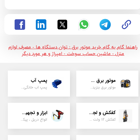
راهنما گام به گام خرید موتور برق : توان دستگاه ها - مصرف لوازم
منزل - ماشین حساب سوخت - امپراژ و هر مورد دیگر
موتور برق و ژنراتور
پمپ آب
موتور برق بنزینی، دیزلی ، گازی ، سه گانه سوز
پمپ اب خانگی، بشقابی ، جتی ، دو پروانه کشاورزی
کفکش و لجن کش
ابزار و تجهیزات
کفکش 12 ولت ، 220 ولت ، یک اینچ به بالا لجن کش کاتردار، لجن کش چدنی
انواع دریل ، پیکور، ابزارالات، سیل مکانیکی، قطعات پمپ