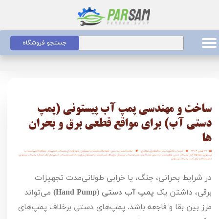
جستجو فروشگاه
ساخت و مهندسی پمپ آب پیستونی (پمپ
دستی آب) برای مواقع قطعی برق و بحران
ها
۲۹ بهمن ۱۴۰۴
پمپ آب خانگی
،
پمپ آب کشاورزی
،
کشاورزی
ساخت پمپ اب دستی
،
نحوه ساخت پمپ اب پیستونی
،
نحوه قراردهی پمپ اب دستی چاه
،
نحوه لوله کشی پمپ اب
پیستونی
،
نحوه لوله کشی پمپ اب دستی
،
چطور پمپ اب دستی نصب کنیم
،
نصب پمپ اب پیستونی برای باغ
،
نصب پمپ اب پیستونی برای خانه
،
نصب پمپ اب دستی برای باغ
،
عملکرد پمپ اب پیستونی
،
تجهیزات لازم برای نصب پمپ اب پیستونی
در شرایط بحرانی، جنگ، یا خرابی طولانی‌مدت تجهیزات
برقی، داشتن یک
پمپ آب دستی (
Hand Pump
)
می‌تواند
مرز بین بقا و فاجعه باشد. پمپ‌های دستی برخلاف پمپ‌های