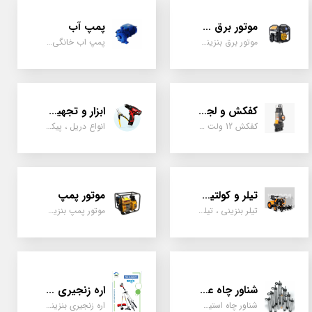
موتور برق و ژنراتور
پمپ آب
موتور برق بنزینی، دیزلی ، گازی ، سه گانه سوز
پمپ اب خانگی، بشقابی ، جتی ، دو پروانه کشاورزی
کفکش و لجن کش
ابزار و تجهیزات
کفکش 12 ولت ، 220 ولت ، یک اینچ به بالا لجن کش کاتردار، لجن کش چدنی
انواع دریل ، پیکور، ابزارالات، سیل مکانیکی، قطعات پمپ
تیلر و کولتیواتور
موتور پمپ
تیلر بنزینی ، تیلر دیزل، تیلر چهار چرخ، تیلر مزرعه و کشاورزی
موتور پمپ بنزینی، دیزلی، نفتی ، یک اینچ به بالا
شناور چاه عمیق
اره زنجیری / علفتراش
شناور چاه استیل ، تک فاز و سه فاز، یک اینچ به بالا
اره زنجیری بنزینی ، علفتراش دو زمانه و چهار زمانه ، دوشی و پشتی