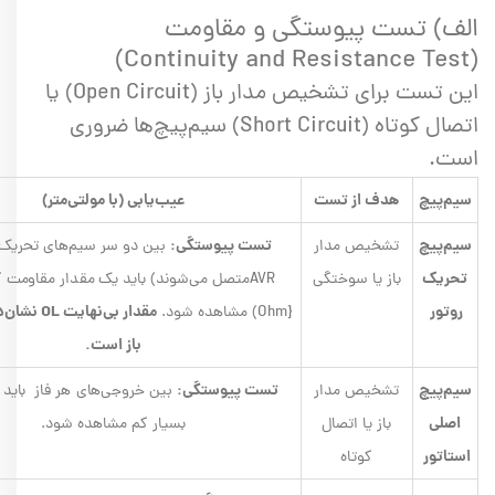
الف) تست پیوستگی و مقاومت
(Continuity and Resistance Test)
این تست برای تشخیص مدار باز (Open Circuit) یا
اتصال کوتاه (Short Circuit) سیم‌پیچ‌ها ضروری
است.
سیم‌پیچ
هدف از تست
عیب‌یابی (با مولتی‌متر)
سیم‌پیچ
تست پیوستگی:
تشخیص مدار
بین دو سر سیم‌های تحریک 
تحریک
باز یا سوختگی
AVRمتصل می‌شوند) باید یک مقدار مقاومت 
روتور
مقدار بی‌نهای
{Ohm) مشاهده شود.
باز است.
سیم‌پیچ
تست پیوستگی:
تشخیص مدار
بین خروجی‌های هر فاز باید
اصلی
باز یا اتصال
بسیار کم مشاهده شود.
استاتور
کوتاه