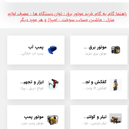
راهنما گام به گام خرید موتور برق : توان دستگاه ها - مصرف لوازم
منزل - ماشین حساب سوخت - امپراژ و هر مورد دیگر
موتور برق و ژنراتور
پمپ آب
موتور برق بنزینی، دیزلی ، گازی ، سه گانه سوز
پمپ اب خانگی، بشقابی ، جتی ، دو پروانه کشاورزی
کفکش و لجن کش
ابزار و تجهیزات
کفکش 12 ولت ، 220 ولت ، یک اینچ به بالا لجن کش کاتردار، لجن کش چدنی
انواع دریل ، پیکور، ابزارالات، سیل مکانیکی، قطعات پمپ
تیلر و کولتیواتور
موتور پمپ
تیلر بنزینی ، تیلر دیزل، تیلر چهار چرخ، تیلر مزرعه و کشاورزی
موتور پمپ بنزینی، دیزلی، نفتی ، یک اینچ به بالا