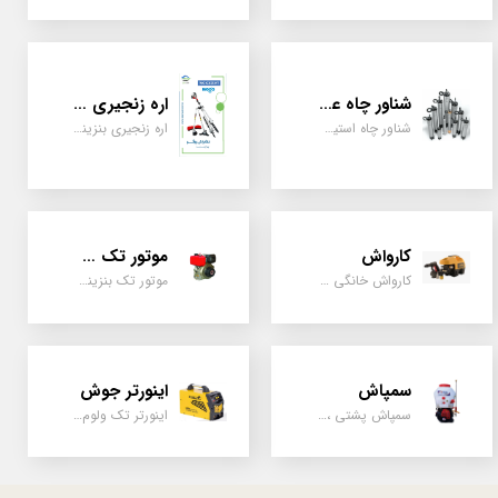
شناور چاه عمیق
اره زنجیری / علفتراش
شناور چاه استیل ، تک فاز و سه فاز، یک اینچ به بالا
اره زنجیری بنزینی ، علفتراش دو زمانه و چهار زمانه ، دوشی و پشتی
کارواش
موتور تک سیلندر
کارواش خانگی و صنعتی و نیمه صنعتی
موتور تک بنزینی ، دیزلی، کارتینگی ، تیلری
سمپاش
اینورتر جوش
سمپاش پشتی ، زمبه ای ، فرغونی ، دستی ، موتوری
اینورتر تک ولوم و دو ولوم امپر بالا