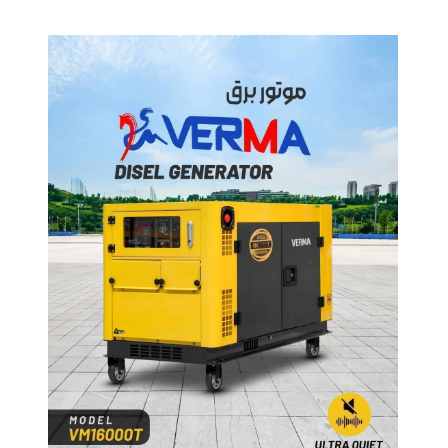
ش
تک
پمپ
ش
اش
 جوش