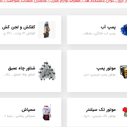
ور برق : توان دستگاه ها - مصرف لوازم منزل - ماشین حساب سوخت - امپر
پمپ آب
کفکش و لجن کش
پمپ اب خانگی، بشقابی ، جتی ، دو پروانه کشاورزی
کفکش 12 ولت ، 220 ولت ، یک اینچ به بالا لجن کش کاتردار، لجن کش چدنی
موتور پمپ
شناور چاه عمیق
موتور پمپ بنزینی، دیزلی، نفتی ، یک اینچ به بالا
شناور چاه استیل ، تک فاز و سه فاز، یک اینچ به بالا
موتور تک سیلندر
سمپاش
موتور تک بنزینی ، دیزلی، کارتینگی ، تیلری
سمپاش پشتی ، زمبه ای ، فرغونی ، دستی ، موتوری