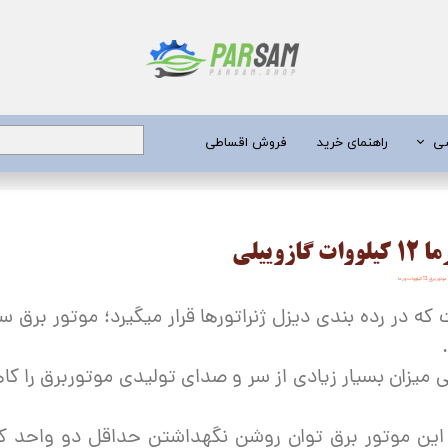
شی
راهنمای خرید
فروش اقساطی
برق
ییلی
 عمیق
موتوربرق 12 کیلووات ورما
یری
 در رده بندی دیزل ژنراتورها قرار میگیرد؛ موتور برق سا
جن کش
ندسی میزان بسیار زیادی از سر و صدای تولیدی موتوربرق را 
انگی
طعات
ی ۱۱ کیلووات ورما؛ این موتور برق توان روشن نگهداشتن حداقل دو