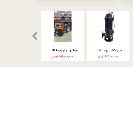
رواش اسپینا | صنعتی | 3000 وات | کاور زرد | 2208C
لجن کش ورما 18 متری 4 اینچ سه فاز WQ60-13-4
لجن کش ورما 20 متری 4 اینچ سه فاز (7.5 اسب) WQ65-15-5/5
۶۷,۰۰۰,۰۰۰ تومان
۸۱,۰۰۰,۰۰۰ تومان
۵۲,۰۰۰,۰۰۰ تومان