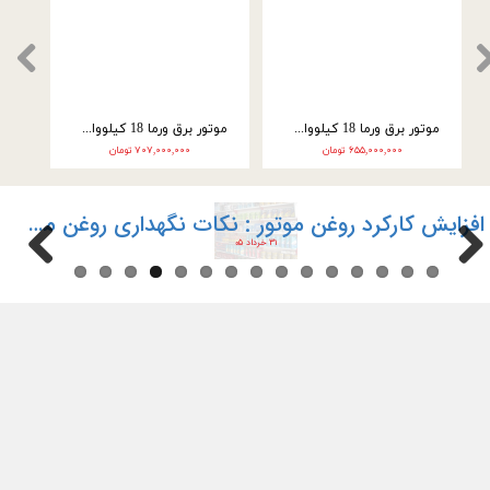
موتور برق ورما 18 کیلووات بنزینی سه فاز مدل VM35000E3
موتور برق ورما 18 کیلووات سه گانه سوز سه فاز مدل VM35000E3-2F
۶۵۵,۰۰۰,۰۰۰ تومان
۷۰۷,۰۰۰,۰۰۰ تومان
افزایش کارکرد روغن موتور : نکات نگهداری روغن موتور ماشین
۳۱ خرداد ۰۵