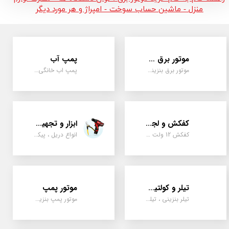
منزل - ماشین حساب سوخت - امپراژ و هر مورد دیگر
موتور برق و ژنراتور
پمپ آب
موتور برق بنزینی، دیزلی ، گازی ، سه گانه سوز
پمپ اب خانگی، بشقابی ، جتی ، دو پروانه کشاورزی
کفکش و لجن کش
ابزار و تجهیزات
کفکش 12 ولت ، 220 ولت ، یک اینچ به بالا لجن کش کاتردار، لجن کش چدنی
انواع دریل ، پیکور، ابزارالات، سیل مکانیکی، قطعات پمپ
تیلر و کولتیواتور
موتور پمپ
تیلر بنزینی ، تیلر دیزل، تیلر چهار چرخ، تیلر مزرعه و کشاورزی
موتور پمپ بنزینی، دیزلی، نفتی ، یک اینچ به بالا