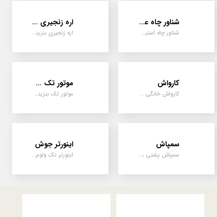
شناور چاه عمیق
اره زنجیری / علفتراش
شناور چاه استیل ، تک فاز و سه فاز، یک اینچ به بالا
اره زنجیری بنزینی ، علفتراش دو زمانه و چهار زمانه ، دوشی و پشتی
★
★
★
کارواش
موتور تک سیلندر
کارواش خانگی و صنعتی و نیمه صنعتی
موتور تک بنزینی ، دیزلی، کارتینگی ، تیلری
سمپاش
اینورتر جوش
سمپاش پشتی ، زمبه ای ، فرغونی ، دستی ، موتوری
اینورتر تک ولوم و دو ولوم امپر بالا