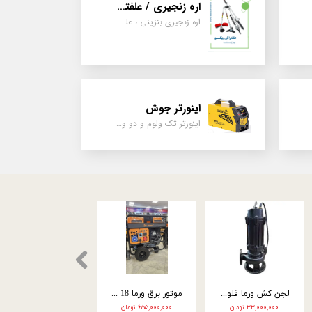
اره زنجیری / علفتراش
اره زنجیری بنزینی ، علفتراش دو زمانه و چهار زمانه ، دوشی و پشتی
اینورتر جوش
اینورتر تک ولوم و دو ولوم امپر بالا
موتور تک اسپینا بنزین 15 اسب استارتی نارنجی SGX420
کارواش اسپینا | صنعتی | 3000 وات | کاور زرد | 2208C
لجن کش ورما 18 متری 4 اینچ سه فاز WQ60-13-4
۴۴,۰۰۰,۰۰۰ تومان
۵۶,۰۰۰,۰۰۰ تومان
۶۷,۰۰۰,۰۰۰ تومان