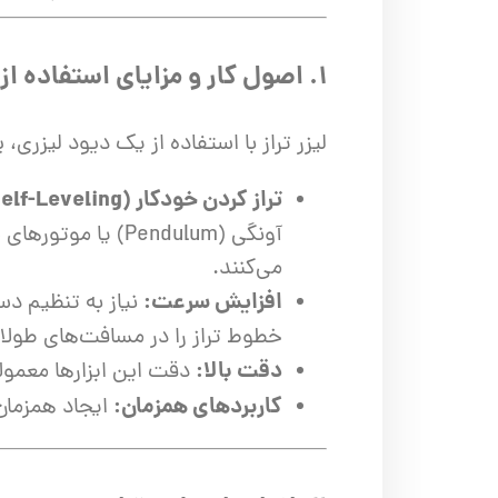
اره زنجیری / علفتراش
کاروا
شناور چاه عمیق
موتور 
۱. اصول کار و مزایای استفاده از لیزر تراز
سمپاش
موتور 
بخارشو
سمپا
لیزر تراز با استفاده از یک دیود لیزر
سایر پمپ
علتفر
تراز کردن خودکار (Self-Leveling):
اینورتر جوش
اینورتر
آونگی (Pendulum) 
کارواش
می‌کنند.
افزایش سرعت:
نیاز به تنظیم دس
موتور تک
خطوط تراز را در مسافت‌های طولان
بلوير
دقت بالا:
دقت این ابزارها معمولا
کاربردهای همزمان:
ایجاد همزمان