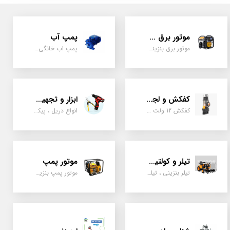
موتور برق و ژنراتور
پمپ آب
موتور برق بنزینی، دیزلی ، گازی ، سه گانه سوز
پمپ اب خانگی، بشقابی ، جتی ، دو پروانه کشاورزی
کفکش و لجن کش
ابزار و تجهیزات
کفکش 12 ولت ، 220 ولت ، یک اینچ به بالا لجن کش کاتردار، لجن کش چدنی
انواع دریل ، پیکور، ابزارالات، سیل مکانیکی، قطعات پمپ
تیلر و کولتیواتور
موتور پمپ
تیلر بنزینی ، تیلر دیزل، تیلر چهار چرخ، تیلر مزرعه و کشاورزی
موتور پمپ بنزینی، دیزلی، نفتی ، یک اینچ به بالا