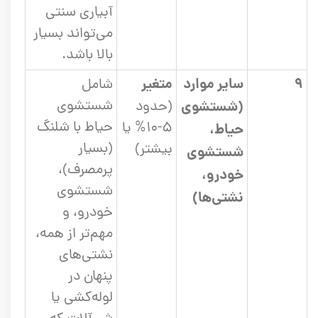
آبیاری سنتی
می‌تواند بسیار
بالا باشد.
۹
سایر موارد
متغیر
شامل
شستشوی
(شستشوی
(حدود
حیاط با شلنگ
۵-۱۰% یا
حیاط،
(بسیار
بیشتر)
شستشوی
پرمصرف)،
خودرو،
شستشوی
نشتی‌ها)
خودرو، و
مهم‌تر از همه،
نشتی‌های
پنهان در
لوله‌کشی یا