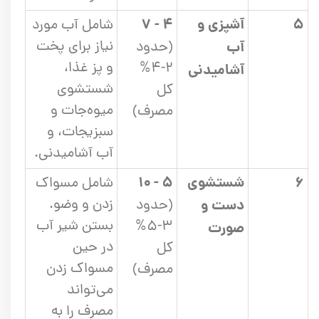
۵
آشپزی و
۴ - ۷
شامل آب مورد
نیاز برای پخت
آب
(حدود
و پز غذا،
۲-۴%
آشامیدنی
شستشوی
کل
میوه‌جات و
مصرف)
سبزیجات، و
آب آشامیدنی.
۶
شستشوی
۵ - ۱۰
شامل مسواک
زدن و وضو.
دست و
(حدود
بستن شیر آب
۳-۵%
صورت
در حین
کل
مسواک زدن
مصرف)
می‌تواند
مصرف را به