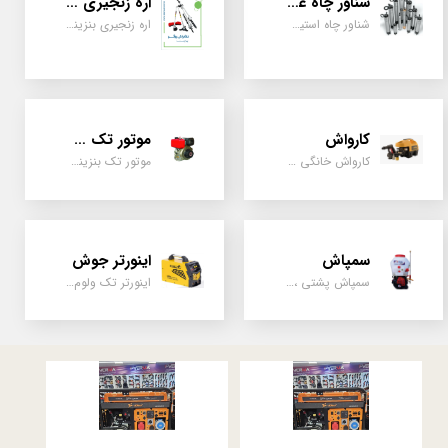
شناور چاه عمیق
اره زنجیری / علفتراش
شناور چاه استیل ، تک فاز و سه فاز، یک اینچ به بالا
اره زنجیری بنزینی ، علفتراش دو زمانه و چهار زمانه ، دوشی و پشتی
کارواش
موتور تک سیلندر
کارواش خانگی و صنعتی و نیمه صنعتی
موتور تک بنزینی ، دیزلی، کارتینگی ، تیلری
سمپاش
اینورتر جوش
سمپاش پشتی ، زمبه ای ، فرغونی ، دستی ، موتوری
اینورتر تک ولوم و دو ولوم امپر بالا