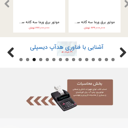
موتور برق ورما سه گانه سوز 9.5 کیلووات سه فاز VM25000E3
موتور برق ورما سه گانه سوز 9.5 کیلووات تک فاز VM25000E3-2F
۲۴۶,۰۰۰,۰۰۰ تومان
۲۲۲,۰۰۰,۰۰۰ تومان
آشنایی با فناوری هدآپ دیسپلی
۳۱ خرداد ۰۵