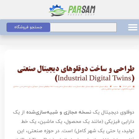
جستجو فروشگاه
طراحی و ساخت دوقلوهای دیجیتال صنعتی
(Industrial Digital Twins)
۲۱ آبان ۱۴۰۴
صنعت
دو قلو دیجیتال
،
ساخت دوقلو دیجیتال
،
دوقلو دیجیتال پمپ
،
دو قلو دیجیتال صنعتی چیست
،
ابعاد دو قلوهای دیجیتال
،
شیوه کپی برداری صنعتی مدرن
،
مدلسازی
صنعتی و راهکارهای ان
،
شیوه مهندسی معکوس صنعتی
دوقلوی دیجیتال یک
نسخه مجازی و شبیه‌سازی‌شده
از یک
دارایی فیزیکی (مانند یک محصول، یک ماشین، یک خط
تولید، یا حتی یک شهر کامل) است. در حوزه صنعتی، این