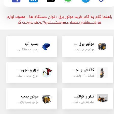
راهنما گام به گام خرید موتور برق : توان دستگاه ها - مصرف لوازم
منزل - ماشین حساب سوخت - امپراژ و هر مورد دیگر
موتور برق و ژنراتور
پمپ آب
موتور برق بنزینی، دیزلی ، گازی ، سه گانه سوز
پمپ اب خانگی، بشقابی ، جتی ، دو پروانه کشاورزی
کفکش و لجن کش
ابزار و تجهیزات
کفکش 12 ولت ، 220 ولت ، یک اینچ به بالا لجن کش کاتردار، لجن کش چدنی
انواع دریل ، پیکور، ابزارالات، سیل مکانیکی، قطعات پمپ
تیلر و کولتیواتور
موتور پمپ
تیلر بنزینی ، تیلر دیزل، تیلر چهار چرخ، تیلر مزرعه و کشاورزی
موتور پمپ بنزینی، دیزلی، نفتی ، یک اینچ به بالا