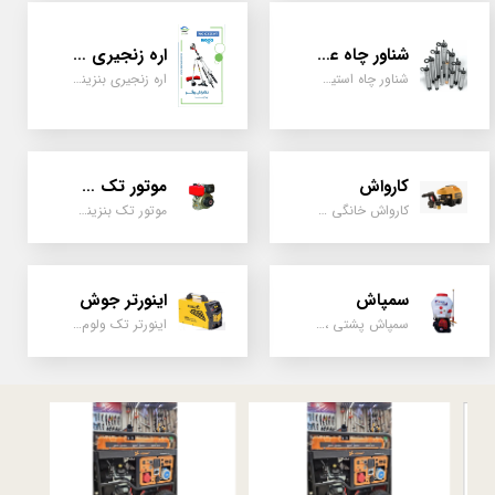
شناور چاه عمیق
اره زنجیری / علفتراش
شناور چاه استیل ، تک فاز و سه فاز، یک اینچ به بالا
اره زنجیری بنزینی ، علفتراش دو زمانه و چهار زمانه ، دوشی و پشتی
کارواش
موتور تک سیلندر
کارواش خانگی و صنعتی و نیمه صنعتی
موتور تک بنزینی ، دیزلی، کارتینگی ، تیلری
سمپاش
اینورتر جوش
سمپاش پشتی ، زمبه ای ، فرغونی ، دستی ، موتوری
اینورتر تک ولوم و دو ولوم امپر بالا