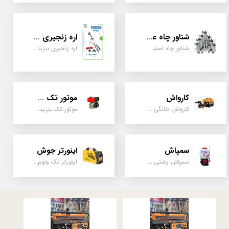
شناور چاه عمیق
اره زنجیری / علفتراش
شناور چاه استیل ، تک فاز و سه فاز، یک اینچ به بالا
اره زنجیری بنزینی ، علفتراش دو زمانه و چهار زمانه ، دوشی و پشتی
کارواش
موتور تک سیلندر
کارواش خانگی و صنعتی و نیمه صنعتی
موتور تک بنزینی ، دیزلی، کارتینگی ، تیلری
سمپاش
اینورتر جوش
سمپاش پشتی ، زمبه ای ، فرغونی ، دستی ، موتوری
اینورتر تک ولوم و دو ولوم امپر بالا