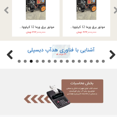
موتور برق ورما سه گانه سوز 9.5 کیلووات سه فاز VM25000E3
موتور برق ورما سه گانه سوز 9.5 کیلووات تک فاز VM25000E3-2F
۲۴۶,۰۰۰,۰۰۰ تومان
۲۲۲,۰۰۰,۰۰۰ تومان
آشنایی با فناوری هدآپ دیسپلی
۳۱ خرداد ۰۵