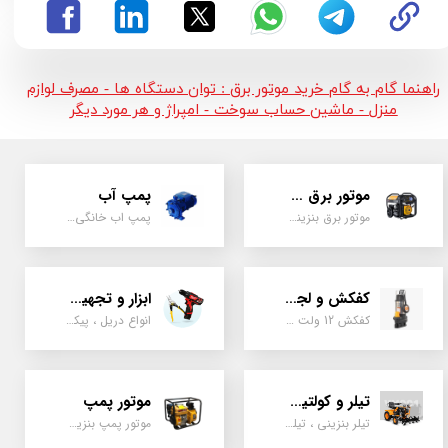
راهنما گام به گام خرید موتور برق : توان دستگاه ها - مصرف لوازم
منزل - ماشین حساب سوخت - امپراژ و هر مورد دیگر
موتور برق و ژنراتور
پمپ آب
موتور برق بنزینی، دیزلی ، گازی ، سه گانه سوز
پمپ اب خانگی، بشقابی ، جتی ، دو پروانه کشاورزی
کفکش و لجن کش
ابزار و تجهیزات
کفکش 12 ولت ، 220 ولت ، یک اینچ به بالا لجن کش کاتردار، لجن کش چدنی
انواع دریل ، پیکور، ابزارالات، سیل مکانیکی، قطعات پمپ
تیلر و کولتیواتور
موتور پمپ
تیلر بنزینی ، تیلر دیزل، تیلر چهار چرخ، تیلر مزرعه و کشاورزی
موتور پمپ بنزینی، دیزلی، نفتی ، یک اینچ به بالا