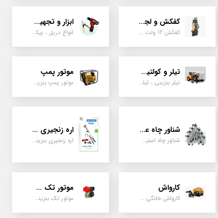
کفکش و لجن کش
ابزار و تجهیزات
کفکش 12 ولت ، 220 ولت ، یک اینچ به بالا لجن کش کاتردار، لجن کش چدنی
انواع دریل ، پیکور، ابزارالات، سیل مکانیکی، قطعات پمپ
تیلر و کولتیواتور
موتور پمپ
تیلر بنزینی ، تیلر دیزل، تیلر چهار چرخ، تیلر مزرعه و کشاورزی
موتور پمپ بنزینی، دیزلی، نفتی ، یک اینچ به بالا
شناور چاه عمیق
اره زنجیری / علفتراش
شناور چاه استیل ، تک فاز و سه فاز، یک اینچ به بالا
اره زنجیری بنزینی ، علفتراش دو زمانه و چهار زمانه ، دوشی و پشتی
کارواش
موتور تک سیلندر
کارواش خانگی و صنعتی و نیمه صنعتی
موتور تک بنزینی ، دیزلی، کارتینگی ، تیلری