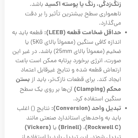
زنگ‌زدگی، رنگ یا پوسته اکسید
باشد.
ناهمواری سطح بیشترین تأثیر را بر دقت
می‌گذارد.
حداقل ضخامت قطعه (LEEB):
قطعه باید به
اندازه کافی سنگین (معمولاً بالای 5KG) یا
ضخیم (معمولاً بالای 25mm) باشد. در غیر این
صورت، انرژی برخورد پرتابه ممکن است باعث
ارتعاش قطعه شده و نتایج غیرقابل اعتماد
بستن
ایجاد کند. برای قطعات نازک‌تر، باید از
محکم (Clamping)
آن‌ها بر روی یک سطح
سنگین استفاده کرد.
تبدیل واحد (Conversion):
نتایج () اغلب
باید به واحدهای استاندارد صنعتی مانند
(Vickers)
(Brinell)
(Rockwell C)
،
یا
تبدیل شوند. این تبدیل باید با استفاده از