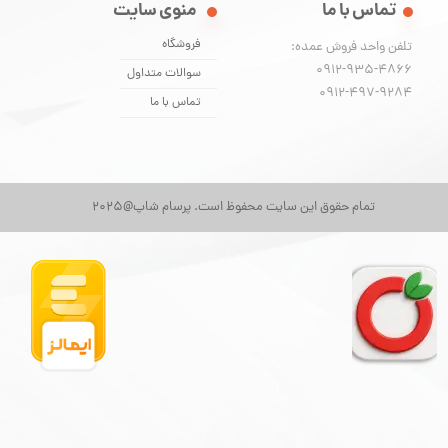
تماس با ما
منوی سایت
فروشگاه
تلفن واحد فروش عمده:
0912-935-4866
سوالات متداول
​​​​​​​0912-497-9284
تماس با ما
تمام حقوق این سایت محفوظ است. پرسام شاپ@2025
★
★
★