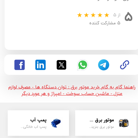
۵
از ۵
۵ مشارکت کننده
راهنما گام به گام خرید موتور برق : توان دستگاه ها - مصرف لوازم
منزل - ماشین حساب سوخت - امپراژ و هر مورد دیگر
موتور برق و ژنراتور
پمپ آب
موتور برق بنزینی، دیزلی ، گازی ، سه گانه سوز
پمپ اب خانگی، بشقابی ، جتی ، دو پروانه کشاورزی