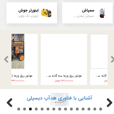
سمپاش
اینورتر جوش
سمپاش پشتی ، زمبه ای ، فرغونی ، دستی ، موتوری
اینورتر تک ولوم و دو ولوم امپر بالا
موتور برق ورما سه گانه سوز 9.5 کیلووات سه فاز VM25000E3
موتور برق ورما سه گانه سوز 9.5 کیلووات تک فاز VM25000E3-2F
۲۴۶,۰۰۰,۰۰۰ تومان
۲۲۲,۰۰۰,۰۰۰ تومان
آشنایی با فناوری هدآپ دیسپلی
۳۱ خرداد ۰۵