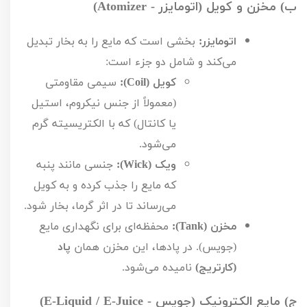
ب) مخزن و کویل (اتومایزر -
Atomizer
)
اتومایزر:
بخشی است که مایع را به بخار تبدیل
می‌کند و شامل دو جزء است:
کویل (
Coil
):
سیمی مقاومتی
(معمولاً از جنس نیکروم، استیل
یا کانتال) که با الکتریسیته گرم
می‌شود.
ویک (
Wick
):
جنسی مانند پنبه
که مایع را جذب کرده و به کویل
می‌رساند تا در اثر گرما، بخار شود.
مخزن (
Tank
):
محفظه‌ای برای نگهداری مایع
(جویس). در پادها، این مخزن همان
پاد
(کارتریج)
نامیده می‌شود.
ج) مایع الکترونیک (جویس -
E-Liquid / E-Juice
)