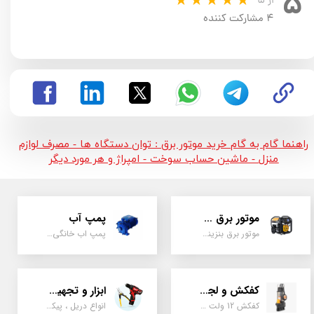
۵
از ۵
۴ مشارکت کننده
راهنما گام به گام خرید موتور برق : توان دستگاه ها - مصرف لوازم
منزل - ماشین حساب سوخت - امپراژ و هر مورد دیگر
موتور برق و ژنراتور
پمپ آب
موتور برق بنزینی، دیزلی ، گازی ، سه گانه سوز
پمپ اب خانگی، بشقابی ، جتی ، دو پروانه کشاورزی
کفکش و لجن کش
ابزار و تجهیزات
کفکش 12 ولت ، 220 ولت ، یک اینچ به بالا لجن کش کاتردار، لجن کش چدنی
انواع دریل ، پیکور، ابزارالات، سیل مکانیکی، قطعات پمپ