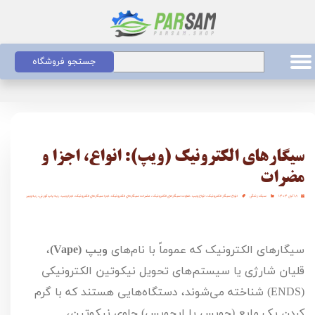
جستجو فروشگاه
سیگارهای الکترونیک (ویپ): انواع، اجزا و
مضرات
۱۸ آبان ۱۴۰۴
سبک زندگی
انواع سیگار الکترونیک
،
انواع ویپ
،
تفاوت سیگارهای الکترونیک
،
مضرات سیگارهای الکترونیک
،
اجزا سیگارهای الکترونیک
،
اجزا ویپ
،
ریه پاپ کورنی
،
ریه ویپر
سیگارهای الکترونیک که عموماً با نام‌های
ویپ (
Vape
)
،
قلیان شارژی یا سیستم‌های تحویل نیکوتین الکترونیکی
(
ENDS
) شناخته می‌شوند، دستگاه‌هایی هستند که با گرم
کردن یک مایع (جویس یا ایجویس) حاوی نیکوتین،