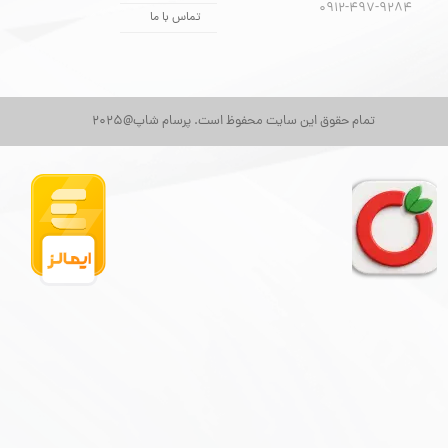
​​​​​​​0912-497-9284
تماس با ما
تمام حقوق این سایت محفوظ است. پرسام شاپ@2025