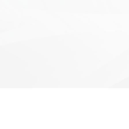
★
★
★