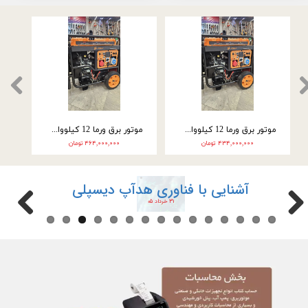
موتور برق ورما سه گانه سوز 9.5 کیلووات سه فاز VM25000E3
موتور برق ورما سه گانه سوز 9.5 کیلووات تک فاز VM25000E3-2F
۲۴۶,۰۰۰,۰۰۰ تومان
۲۲۲,۰۰۰,۰۰۰ تومان
آشنایی با فناوری هدآپ دیسپلی
۳۱ خرداد ۰۵