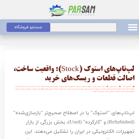
جستجو فروشگاه
لپ‌تاپ‌های استوک (Stock): واقعیت ساخت،
اصالت قطعات و ریسک‌های خرید
۱۴ آبان ۱۴۰۴
سبک زندگی
لپتاب استوک چیست
،
آیا لپتاب استوک بخریم؟
،
راهنمای خرید لپتاب استوک
،
شیوه تشخیص لپتاب استوک مناسب
،
لپتاب نو بخریم یا استوک؟
،
لپتاب
استوک یا نو؟
،
لپتاب استوک از کجا بخریم
،
قابل اعتماد ترین فروشنده لپتاب استوک
،
بهترین مارک لپتاب استوک
،
تست لپتاب استوک
،
تشخیص کارکرد واقعی لپتاب استوک
،
تشخیص رام لپتاب استوک
،
تشخیص سلامت لپتاب استوک
،
تشخیص سلامت هارد لپتاب استوک
لپ‌تاپ‌های "استوک" یا در اصطلاح صحیح‌تر "بازسازی‌شده"
(
Refurbished
) و "کارکرده" (
Used
)، بخش بزرگی از بازار
تجهیزات الکترونیکی در ایران را تشکیل می‌دهند. این