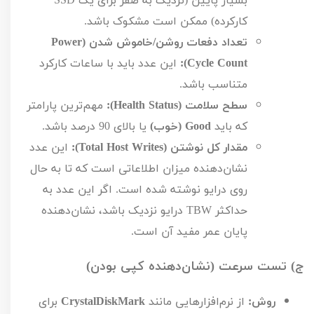
بسیار پایین (نزدیک به صفر برای یک
SSD
کارکرده) ممکن است مشکوک باشد.
تعداد دفعات روشن/خاموش شدن (
Power
Cycle Count
):
این عدد باید با ساعات کارکرد
متناسب باشد.
سطح سلامت (
Health Status
):
مهم‌ترین پارامتر
که باید
Good
(خوب)
یا بالای
90
درصد باشد.
مقدار کل نوشتن (
Total Host Writes
):
این عدد
نشان‌دهنده میزان اطلاعاتی است که تا به حال
روی درایو نوشته شده است. اگر این عدد به
حداکثر
TBW
درایو نزدیک باشد، نشان‌دهنده
پایان عمر مفید آن است.
ج) تست سرعت (نشان‌دهنده کپی بودن)
روش:
از نرم‌افزارهایی مانند
CrystalDiskMark
برای