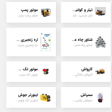
تیلر و کولتیواتور
موتور پمپ
تیلر بنزینی ، تیلر دیزل، تیلر چهار چرخ، تیلر مزرعه و کشاورزی
موتور پمپ بنزینی، دیزلی، نفتی ، یک اینچ به بالا
شناور چاه عمیق
اره زنجیری / علفتراش
شناور چاه استیل ، تک فاز و سه فاز، یک اینچ به بالا
اره زنجیری بنزینی ، علفتراش دو زمانه و چهار زمانه ، دوشی و پشتی
کارواش
موتور تک سیلندر
کارواش خانگی و صنعتی و نیمه صنعتی
موتور تک بنزینی ، دیزلی، کارتینگی ، تیلری
سمپاش
اینورتر جوش
سمپاش پشتی ، زمبه ای ، فرغونی ، دستی ، موتوری
اینورتر تک ولوم و دو ولوم امپر بالا