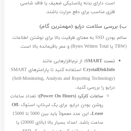
است دارای بدنه پلاستیکی ضعیف یا فاقد شاسی
فلزی مناسب برای دفع حرارت باشند.
ب) بررسی سلامت درایو (مهمترین گام)
سالم بودن
SSD
به معنای ظرفیت بالا برای نوشتن اطلاعات
(
TBW
یا
Total
Bytes Written
) و عمر باقیمانده بالا است.
تست
SMART
:
از نرم‌افزارهایی مانند
CrystalDiskInfo
استفاده کنید تا پارامترهای
SMART
)
Self-Monitoring, Analysis and Reporting Technology
(
درایو را بررسی کنید.
ساعات کارکرد (
Power On Hours
):
تعداد ساعات
روشن بودن درایو. برای یک لپ‌تاپ استوک
Off-
Lease
، این عدد معمولاً باید بین
5000
تا
15000
ساعت باشد. اعداد بسیار بالا (بالای
20000
) یا