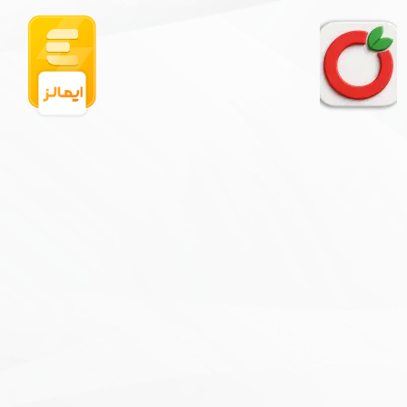
★
★
★