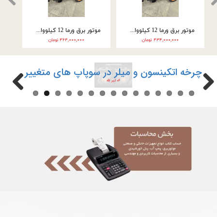
موتور برق ورما 12 کیلووات سه گانه سوز VM28000E3
موتور برق ورما 12 کیلووات سه گانه سوز سه فاز VM28000E3-2F
۴۳۴,۰۰۰,۰۰۰ تومان
۴۶۴,۰۰۰,۰۰۰ تومان
چرخه اتکینسون و میلر در سوپاپ های متغییر
۰۶ تیر ۰۵