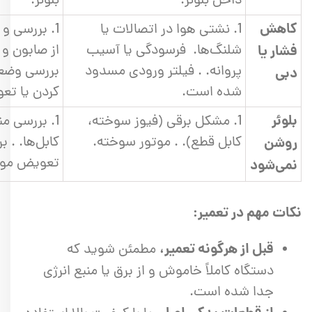
داخل بلوئر.
بلوئر.
کاهش
1. نشتی هوا در اتصالات یا
1. بررسی و
شلنگ‌ها. فرسودگی یا آسیب
از صابون و آ
فشار یا
پروانه. . فیلتر ورودی مسدود
بررسی وضعی
دبی
شده است.
کردن یا تع
بلوئر
1. مشکل برقی (فیوز سوخته،
1. بررسی من
کابل قطع). . موتور سوخته.
کابل‌ها. . ب
روشن
تعویض موت
نمی‌شود
نکات مهم در تعمیر:
قبل از هرگونه تعمیر،
مطمئن شوید که
دستگاه کاملاً خاموش و از برق یا منبع انرژی
جدا شده است.