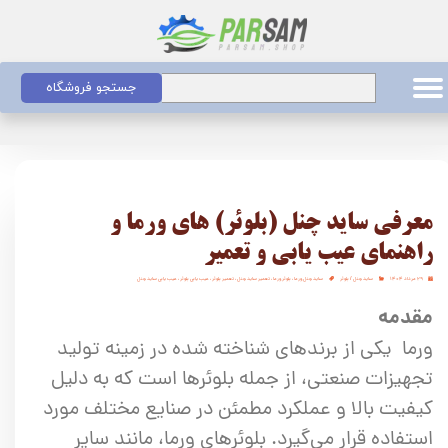
جستجو فروشگاه
معرفی ساید چنل (بلوئر) های ورما و
راهنمای عیب یابی و تعمیر
۲۹ مرداد ۱۴۰۴
ساید چنل / بلوئر
ساید چنل ورما
،
بلوئر ورما
،
تعمیر ساید چنل
،
تعمیر بلوئر
،
عیب یابی بلوئر
،
عیب یابی ساید چنل
مقدمه
ورما یکی از برندهای شناخته شده در زمینه تولید
تجهیزات صنعتی، از جمله بلوئرها است که به دلیل
کیفیت بالا و عملکرد مطمئن در صنایع مختلف مورد
استفاده قرار می‌گیرد. بلوئرهای ورما، مانند سایر