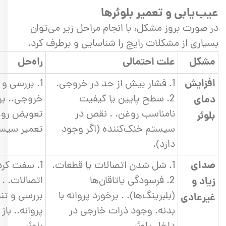
عیب‌یابی و تعمیر بلوئرها
در صورت بروز مشکل، با انجام مراحل زیر می‌توان
بسیاری از مشکلات رایج را شناسایی و برطرف کرد.
مشکل
علت احتمالی
راه‌حل
افزایش
1. فشار بیش از حد در خروجی.
1. بررسی و
2. سطح پایین یا کیفیت
خروجی.. ب
دمای
نامناسب روغن. . نقص در
تعویض روغن
بلوئر
سیستم خنک‌کننده (اگر وجود
تعمیر سیست
دارد).
صدای
1. شل شدن اتصالات یا قطعات.
1. سفت کرد
2. فرسودگی یاتاقان‌ها
اتصالات. . 
زیاد و
(بلبرینگ‌ها). . برخورد پروانه با
بررسی و تن
غیرعادی
بدنه. وجود ذرات خارجی در
پروانه.. باز