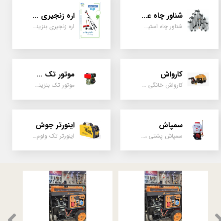
شناور چاه عمیق
اره زنجیری / علفتراش
شناور چاه استیل ، تک فاز و سه فاز، یک اینچ به بالا
اره زنجیری بنزینی ، علفتراش دو زمانه و چهار زمانه ، دوشی و پشتی
کارواش
موتور تک سیلندر
کارواش خانگی و صنعتی و نیمه صنعتی
موتور تک بنزینی ، دیزلی، کارتینگی ، تیلری
سمپاش
اینورتر جوش
سمپاش پشتی ، زمبه ای ، فرغونی ، دستی ، موتوری
اینورتر تک ولوم و دو ولوم امپر بالا