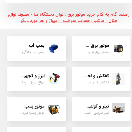
راهنما گام به گام خرید موتور برق : توان دستگاه ها - مصرف لوازم
منزل - ماشین حساب سوخت - امپراژ و هر مورد دیگر
موتور برق و ژنراتور
پمپ آب
موتور برق بنزینی، دیزلی ، گازی ، سه گانه سوز
پمپ اب خانگی، بشقابی ، جتی ، دو پروانه کشاورزی
کفکش و لجن کش
ابزار و تجهیزات
کفکش 12 ولت ، 220 ولت ، یک اینچ به بالا لجن کش کاتردار، لجن کش چدنی
انواع دریل ، پیکور، ابزارالات، سیل مکانیکی، قطعات پمپ
تیلر و کولتیواتور
موتور پمپ
تیلر بنزینی ، تیلر دیزل، تیلر چهار چرخ، تیلر مزرعه و کشاورزی
موتور پمپ بنزینی، دیزلی، نفتی ، یک اینچ به بالا