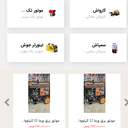
کارواش
موتور تک سیلندر
کارواش خانگی و صنعتی و نیمه صنعتی
موتور تک بنزینی ، دیزلی، کارتینگی ، تیلری
★
★
★
سمپاش
اینورتر جوش
سمپاش پشتی ، زمبه ای ، فرغونی ، دستی ، موتوری
اینورتر تک ولوم و دو ولوم امپر بالا
موتور برق ورما سه گانه سوز 9.5 کیلووات تک فاز VM25000E3-2F
موتور برق ورما 12 کیلووات سه گانه سوز VM28000E3
موتور برق ورما 12 کیلووات سه گانه سوز سه فاز VM28000E3-2F
۴۳۴,۰۰۰,۰۰۰ تومان
۴۶۴,۰۰۰,۰۰۰ تومان