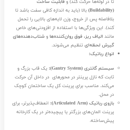
تا در لوله‌ها حرکت کند) و 
قابلیت ساخت 
(Buildability)
 بالا (باید به اندازه کافی سفت باشد تا 
بلافاصله پس از خروج، وزن لایه‌های بالایی را تحمل 
کند). این ویژگی‌ها با استفاده از افزودنی‌های خاص 
مانند 
الیاف ریز
، 
فوق روان‌کننده‌ها
 و 
شتاب‌دهنده‌های 
گیرش لحظه‌ای
 تنظیم می‌شوند.
انواع رباتیک:
سیستم گانتری (Gantry System):
 یک قاب بزرگ و 
ثابت که نازل پرینتر در محورهای  در داخل آن حرکت 
می‌کند. مناسب برای پرینت کل یک ساختمان کوچک 
در محل.
بازوی رباتیک (Articulated Arm):
 انعطاف‌پذیرتر، برای 
پرینت المان‌های بزرگتر یا پیچیده‌تر در یک کارخانه 
پیش‌ساخته.