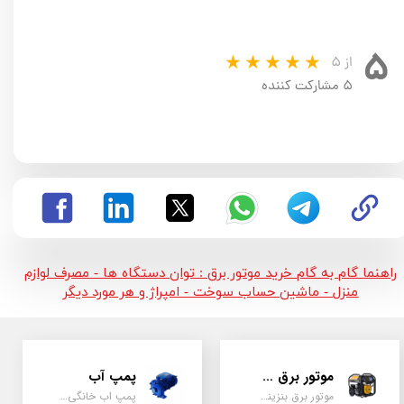
۵
از ۵
۵ مشارکت کننده
راهنما گام به گام خرید موتور برق : توان دستگاه ها - مصرف لوازم
منزل - ماشین حساب سوخت - امپراژ و هر مورد دیگر
موتور برق و ژنراتور
پمپ آب
موتور برق بنزینی، دیزلی ، گازی ، سه گانه سوز
پمپ اب خانگی، بشقابی ، جتی ، دو پروانه کشاورزی