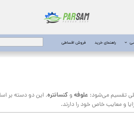
شی
راهنمای خرید
فروش اقساطی
برق
 عمیق
یری
علوفه
کنسانتره
صلی تقسیم می‌شود:
و
. این دو دسته بر اسا
جن کش
ایا و معایب خاص خود را دارند.
انگی
طعات