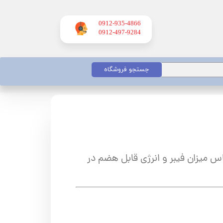
0912-935-4866
​​​​​​​0912-497-9284
جستجو فروشگاه
س میزان فیبر و انرژی قابل هضم در