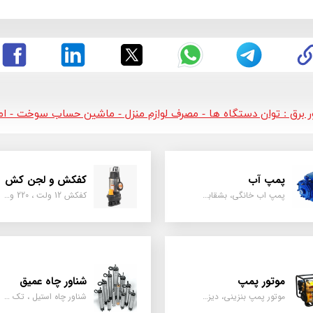
ور برق : توان دستگاه ها - مصرف لوازم منزل - ماشین حساب سوخت - امپر
پمپ آب
کفکش و لجن کش
پمپ اب خانگی، بشقابی ، جتی ، دو پروانه کشاورزی
کفکش 12 ولت ، 220 ولت ، یک اینچ به بالا لجن کش کاتردار، لجن کش چدنی
موتور پمپ
شناور چاه عمیق
موتور پمپ بنزینی، دیزلی، نفتی ، یک اینچ به بالا
شناور چاه استیل ، تک فاز و سه فاز، یک اینچ به بالا