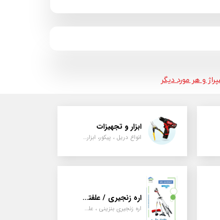
اژ و هر مورد دیگر
ابزار و تجهیزات
انواع دریل ، پیکور، ابزارالات، سیل مکانیکی، قطعات پمپ
اره زنجیری / علفتراش
اره زنجیری بنزینی ، علفتراش دو زمانه و چهار زمانه ، دوشی و پشتی