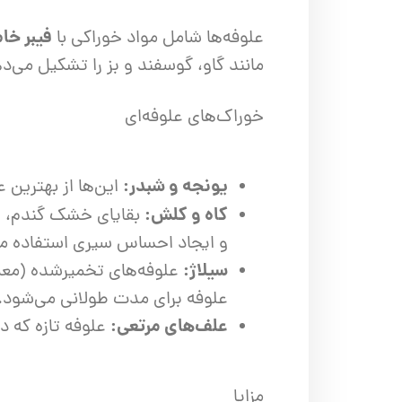
اره زنجیری / علفتراش
کاروا
فیبر خام
علوفه‌ها شامل مواد خوراکی با
شناور چاه عمیق
موتور 
مانند گاو، گوسفند و بز را تشکیل می
سمپاش
موتور 
بخارشو
سمپا
خوراک‌های علوفه‌ای
سایر پمپ
علتفر
اینورتر جوش
اینورتر
یونجه و شبدر:
این‌ها از بهترین ع
کاه و کلش:
بقایای خشک گندم، جو 
کارواش
و ایجاد احساس سیری استفاده م
موتور تک
سیلاژ:
علوفه‌های تخمیرشده (معمو
بلوير
علوفه برای مدت طولانی می‌شود.
علف‌های مرتعی:
علوفه تازه که دا
مزایا