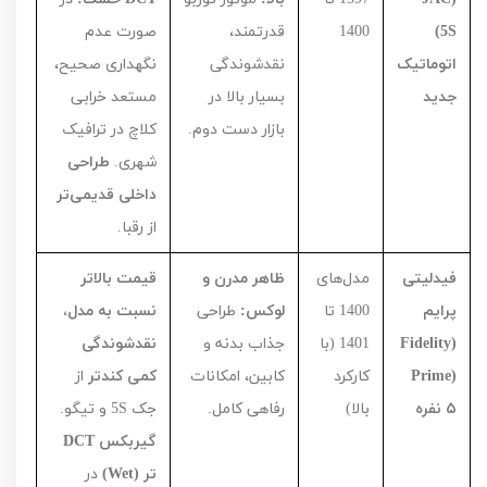
S
5)
1400
قدرتمند،
صورت عدم
اتوماتیک
نقدشوندگی
نگهداری صحیح،
جدید
بسیار بالا در
مستعد خرابی
بازار دست دوم.
کلاچ در ترافیک
شهری.
طراحی
داخلی قدیمی‌تر
از رقبا.
فیدلیتی
مدل‌های
ظاهر مدرن و
قیمت بالاتر
پرایم
1400
تا
لوکس:
طراحی
نسبت به مدل،
(
Fidelity
1401
(با
جذاب بدنه و
نقدشوندگی
Prime)
کارکرد
کابین، امکانات
کمی کندتر
از
۵
نفره
بالا)
رفاهی کامل.
جک
S
5
و تیگو.
گیربکس
DCT
تر (
Wet
)
در