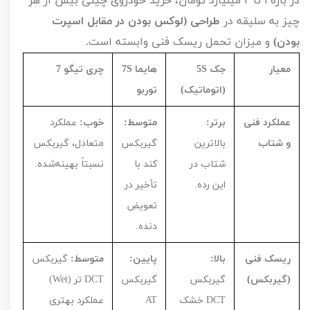
در بازه
۱
تا
۲
میلیارد تومان، خرید خودروی چینی بیش از هر
چیز به سلیقه در
طراحی (لوکس بودن در مقابل اسپرت
بودن)
و میزان تحمل ریسک فنی وابسته است.
معیار
جک
S
5
هایما
S
7
چری تیگو 7
(اتوماتیک)
توربو
عملکرد فنی
برتر:
متوسط:
خوب:
عملکرد
و شتاب
بالاترین
گیربکس
متعادل، گیربکس
شتاب در
کند با
نسبتاً بهینه‌شده.
این رده.
تأخیر در
تعویض
دنده.
ریسک فنی
بالا:
پایین:
متوسط:
گیربکس
(گیربکس)
گیربکس
گیربکس
DCT
تر (
Wet
)
DCT
خشک
AT
عملکرد بهتری