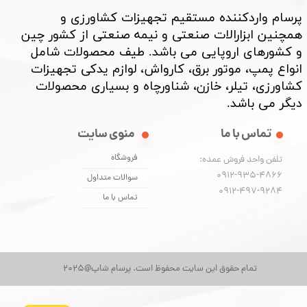
پرسام واردکننده مستقیم تجهیزات کشاورزی و
همچنین ابزارالات صنعتی و نیمه صنعتی از کشور چین
و کشورهای اروپایی می باشد. طیف محصولات شامل
انواع پمپ، موتور برق، کارواش، لوازم یدکی تجهیزات
کشاورزی، تیلر، خازن، شناورچاه و بسیاری محصولات
دیگر می باشد. ​​​​​​​
تماس با ما
منوی سایت
فروشگاه
تلفن واحد فروش عمده:
0912-935-4866
سوالات متداول
​​​​​​​0912-497-9284
تماس با ما
تمام حقوق این سایت محفوظ است. پرسام شاپ@2025