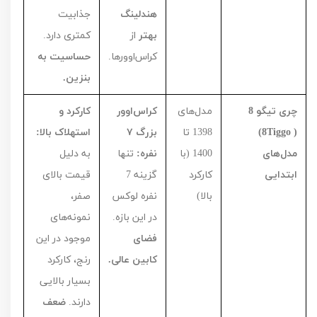
هندلینگ
جذابیت
بهتر
از
کمتری دارد.
کراس‌اوورها.
حساسیت به
بنزین.
چری تیگو 8
مدل‌های
کراس‌اوور
کارکرد و
(
Tiggo
8)
1398
تا
بزرگ
۷
استهلاک بالا:
مدل‌های
1400
(با
نفره:
تنها
به دلیل
ابتدایی
کارکرد
گزینه
7
قیمت بالای
بالا)
نفره لوکس
صفر،
در این بازه.
نمونه‌های
فضای
موجود در این
کابین عالی.
رنج، کارکرد
بسیار بالایی
دارند.
ضعف