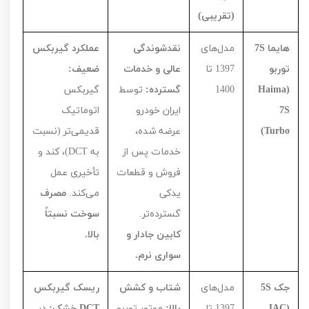
(تقریبی)
هایما
S
7
مدل‌های
نقدشوندگی
عملکرد گیربکس
توربو
1397
تا
عالی و خدمات
ضعیف:
(
Haima
1400
گسترده:
توسط
گیربکس
S
7
ایران خودرو
اتوماتیک
Turbo
)
عرضه شده،
قدیمی‌تر (نسبت
خدمات پس از
به
DCT
)، کند و
فروش و قطعات
تأخیری عمل
یدکی
می‌کند.
مصرف
گسترده‌تر.
سوخت نسبتاً
کابین جادار و
بالا.
سواری نرم.
جک
S
5
مدل‌های
شتاب و کشش
ریسک گیربکس
(
JAC
1397
تا
بالا:
موتور توربو
DCT
خشک:
در