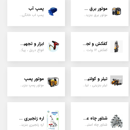
موتور برق و ژنراتور
پمپ آب
موتور برق بنزینی، دیزلی ، گازی ، سه گانه سوز
پمپ اب خانگی، بشقابی ، جتی ، دو پروانه کشاورزی
کفکش و لجن کش
ابزار و تجهیزات
کفکش 12 ولت ، 220 ولت ، یک اینچ به بالا لجن کش کاتردار، لجن کش چدنی
انواع دریل ، پیکور، ابزارالات، سیل مکانیکی، قطعات پمپ
تیلر و کولتیواتور
موتور پمپ
تیلر بنزینی ، تیلر دیزل، تیلر چهار چرخ، تیلر مزرعه و کشاورزی
موتور پمپ بنزینی، دیزلی، نفتی ، یک اینچ به بالا
شناور چاه عمیق
اره زنجیری / علفتراش
شناور چاه استیل ، تک فاز و سه فاز، یک اینچ به بالا
اره زنجیری بنزینی ، علفتراش دو زمانه و چهار زمانه ، دوشی و پشتی