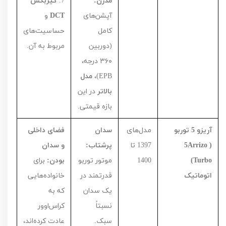
مدرن:
7
.
گیربکس
آپشن‌های
DCT
و
کامل
حساسیت‌های
(دوربین
مربوط به آن.
۳۶۰
درجه،
EPB
)،
مدل
بالاتر
در این
بازه قیمتی.
آریزو 5 توربو
مدل‌های
سدان
فضای داخلی
(
Arrizo
5
1397
تا
پرشتاب:
و سدان
Turbo
)
1400
موتور توربو
بودن:
برای
اتوماتیک
قدرتمند در
خانواده‌هایی
یک سدان
که به
نسبتاً
کراس‌اوور
سبک.
عادت کرده‌اند،