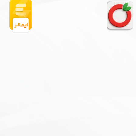
★
★
★