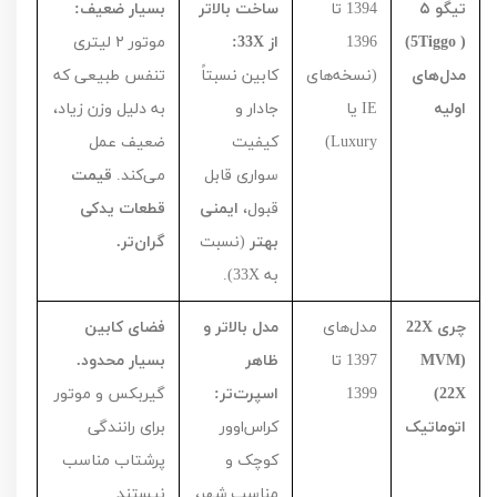
تیگو
۵
1394
تا
ساخت بالاتر
بسیار ضعیف:
(
Tiggo
5)
1396
از
X
33:
موتور
۲
لیتری
مدل‌های
(نسخه‌های
کابین نسبتاً
تنفس طبیعی که
اولیه
IE
یا
جادار و
به دلیل وزن زیاد،
Luxury
)
کیفیت
ضعیف عمل
سواری قابل
می‌کند.
قیمت
قبول،
ایمنی
قطعات یدکی
بهتر
(نسبت
گران‌تر.
به
X
33
).
چری
X
22
مدل‌های
مدل بالاتر و
فضای کابین
(
MVM
1397
تا
ظاهر
بسیار محدود.
X
22)
1399
اسپرت‌تر:
گیربکس و موتور
اتوماتیک
کراس‌اوور
برای رانندگی
کوچک و
پرشتاب مناسب
مناسب شهر،
نیستند.