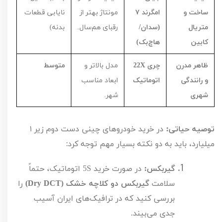
ساخت و
امگرند
۷
مونتاژ بهتر از
نایابی قطعات
متریال
(
سدان/
رقبای هم‌سال.
بدنه)
کابین
هاچ‌بک)
ظاهر مدرن
چری
X
22
مدل بالاتر و
متوسط
و رانندگی
اتوماتیک
ابعاد مناسب
شهری
شهر.
توصیه حیاتی:
در خرید خودروهای چینی دست دوم زیر
۱
میلیارد، باید به دو نکته بسیار مهم توجه کرد:
گیربکس:
در صورت خرید
S
5
اتوماتیک، حتماً
سلامت
گیربکس دو کلاچه خشک (
Dry DCT
)
را
بررسی کنید که در ترافیک‌های ایران آسیب
جدی می‌بیند.