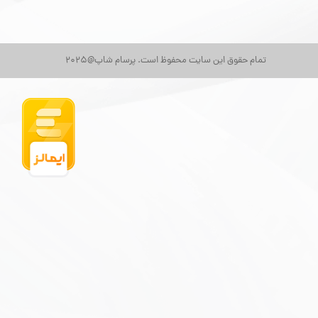
تمام حقوق این سایت محفوظ است. پرسام شاپ@2025
★
★
★