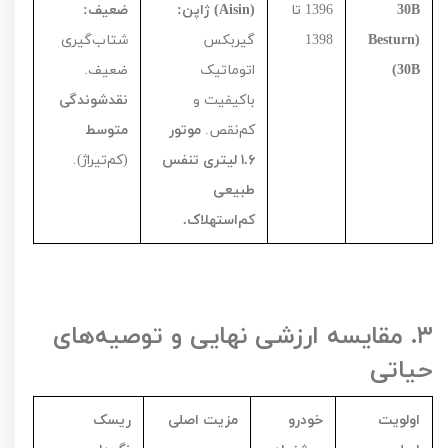
B
30
1396
تا
(
Aisin
) ژاپن:
ضعیف:
(
Besturn
1398
گیربکس
شتاب‌گیری
B
30)
اتوماتیک
ضعیف.
باکیفیت و
نقدشوندگی
کم‌نقص.
موتور
متوسط
۱.۶
لیتری تنفس
(کم‌تیراژ).
طبیعی
کم‌استهلاک.
۳.
مقایسه ارزشی نهایی و توصیه‌های
حیاتی
اولویت
خودرو
مزیت اصلی
ریسک