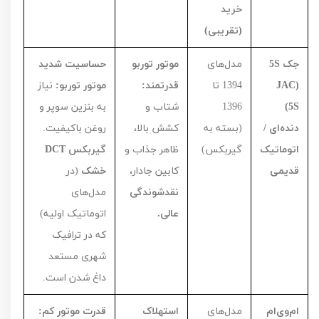
خرید
(تقریبی)
جک
S
5
مدل‌های
موتور توربو
حساسیت شدید
(
JAC
1394
تا
قدرتمند:
موتور توربو:
نیاز
S
5)
1396
شتاب و
به بنزین سوپر و
دنده‌ای /
(بسته به
کشش بالا،
روغن باکیفیت.
اتوماتیک
گیربکس)
ظاهر جذاب و
گیربکس
DCT
قدیمی
کابین جادار،
خشک
(در
نقدشوندگی
مدل‌های
عالی.
اتوماتیک اولیه)
که در ترافیک
شهری مستعد
داغ شدن است.
ام‌وی‌ام
مدل‌های
استهلاک
قدرت موتور کم: