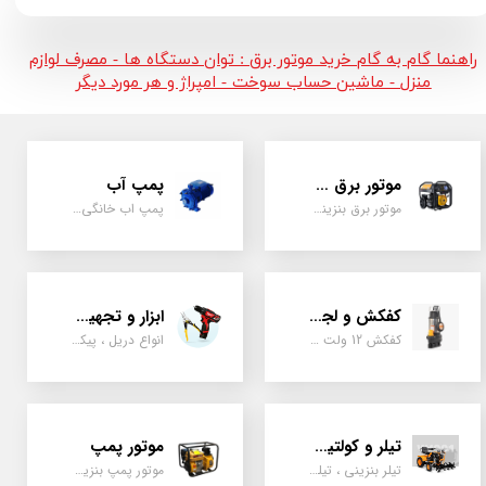
راهنما گام به گام خرید موتور برق : توان دستگاه ها - مصرف لوازم
منزل - ماشین حساب سوخت - امپراژ و هر مورد دیگر
موتور برق و ژنراتور
پمپ آب
موتور برق بنزینی، دیزلی ، گازی ، سه گانه سوز
پمپ اب خانگی، بشقابی ، جتی ، دو پروانه کشاورزی
کفکش و لجن کش
ابزار و تجهیزات
کفکش 12 ولت ، 220 ولت ، یک اینچ به بالا لجن کش کاتردار، لجن کش چدنی
انواع دریل ، پیکور، ابزارالات، سیل مکانیکی، قطعات پمپ
تیلر و کولتیواتور
موتور پمپ
تیلر بنزینی ، تیلر دیزل، تیلر چهار چرخ، تیلر مزرعه و کشاورزی
موتور پمپ بنزینی، دیزلی، نفتی ، یک اینچ به بالا