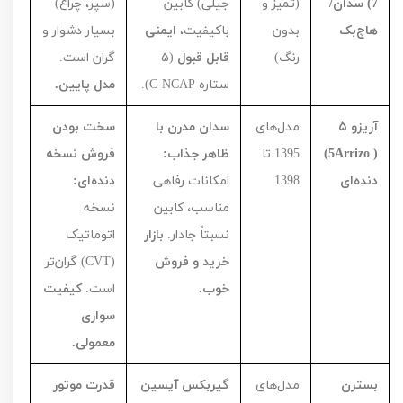
7) سدان/
(تمیز و
جیلی) کابین
(سپر، چراغ)
هاچ‌بک
بدون
باکیفیت،
ایمنی
بسیار دشوار و
رنگ)
قابل قبول
(
۵
گران است.
ستاره
C-NCAP
).
مدل پایین.
آریزو
۵
مدل‌های
سدان مدرن با
سخت بودن
(
Arrizo
5)
1395
تا
ظاهر جذاب:
فروش نسخه
دنده‌ای
1398
امکانات رفاهی
دنده‌ای:
مناسب، کابین
نسخه
نسبتاً جادار.
بازار
اتوماتیک
خرید و فروش
(
CVT
) گران‌تر
خوب.
است.
کیفیت
سواری
معمولی.
بسترن
مدل‌های
گیربکس آیسین
قدرت موتور