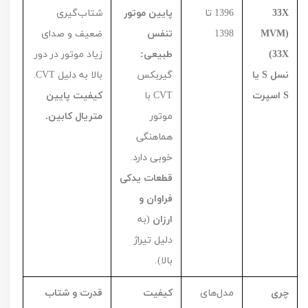
X
33
1396
تا
پایین موتور
شتاب‌گیری
(
MVM
1398
تنفس
ضعیف و صدای
X
33)
طبیعی:
زیاد موتور در دور
نسل
S
یا
گیربکس
بالا به دلیل
CVT
.
S
اسپرت
CVT
با
کیفیت پایین
موتور
متریال کابین.
هماهنگی
خوبی دارد.
قطعات یدکی
فراوان و
ارزان
(به
دلیل تیراژ
بالا).
چری
مدل‌های
کیفیت
قدرت و شتاب