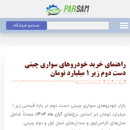
جستجو فروشگاه
راهنمای خرید خودروهای سواری چینی
دست دوم زیر ۱ میلیارد تومان
۱۷ آبان ۱۴۰۴
خودرو
انتخاب ماشین چینی تا 1 میلیارد
،
مقایسه خودرو چینی تا 1 میلیارد تومان
،
تیگو یا ام وی ام بخرم؟
،
مقایسه جک s5 با تیگو
،
مقایسه ام وی ام x33 با چری
،
مشخصات
فنی چری 22x
،
مشخصات فنی جیلی امگرند
،
مشخصات فنی آریزو 5
،
مشخصات بسترن 30b
بازار خودروهای سواری چینی دست دوم در بازه قیمتی زیر
۱
میلیارد تومان (بر اساس نرخ‌های
آبان ماه
۱۴۰۴
) عمدتاً شامل
مدل‌های کراس‌اوور و سدان‌های نسل اول و دوم چینی