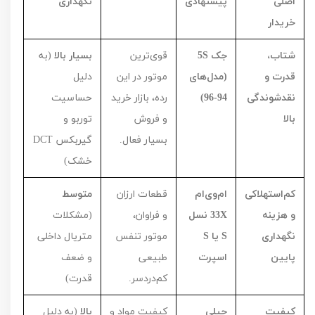
اصلی
پیشنهادی
نگهداری
خریدار
شتاب،
جک
S
5
قوی‌ترین
بسیار بالا
(به
قدرت و
(مدل‌های
موتور در این
دلیل
نقدشوندگی
94-96)
رده، بازار خرید
حساسیت
بالا
و فروش
توربو و
بسیار فعال.
گیربکس
DCT
خشک)
کم‌استهلاکی
ام‌وی‌ام
قطعات ارزان
متوسط
و هزینه
X
33 نسل
و فراوان،
(مشکلات
نگهداری
S
یا
S
موتور تنفس
متریال داخلی
پایین
اسپرت
طبیعی
و ضعف
کم‌دردسر.
قدرت)
کیفیت
جیلی
کیفیت مواد و
بالا
(به دلیل