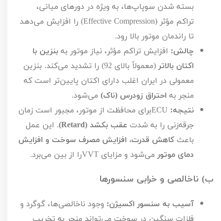
بسته شدن سوپاپ‌ها، به ویژه در دورهای میانی،
تراکم مؤثر (
Effective Compression
) را افزایش می‌دهد
تا راندمان موتور بالا رود.
چالش:
افزایش تراکم مؤثر، نیاز موتور به
بنزین با
اکتان بالاتر
(معمولاً بالای
92
) را تشدید می‌کند. بنزین
معمولی در ایران اغلب دارای اکتان پایین‌تر است که
منجر به
احتراق زودرس (ناک)
می‌شود.
نتیجه:
ECU
برای محافظت از موتور، مجبور است زمان
جرقه‌زنی را به شدت
عقب بکشد (
Retard
)
. این عمل
باعث
کاهش قدرت، افزایش مصرف سوخت و افزایش
دمای موتور
می‌شود و مزایای
VVT
را از بین می‌برد.
ب) ناخالصی و خرابی سنسورها
آسیب به سنسور اکسیژن:
وجود ناخالصی‌ها، گوگرد و
فلزات سنگین در سوخت می‌تواند منجر به تخریب