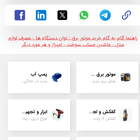
راهنما گام به گام خرید موتور برق : توان دستگاه ها - مصرف لوازم
منزل - ماشین حساب سوخت - امپراژ و هر مورد دیگر
موتور برق و ژنراتور
پمپ آب
موتور برق بنزینی، دیزلی ، گازی ، سه گانه سوز
پمپ اب خانگی، بشقابی ، جتی ، دو پروانه کشاورزی
کفکش و لجن کش
ابزار و تجهیزات
کفکش 12 ولت ، 220 ولت ، یک اینچ به بالا لجن کش کاتردار، لجن کش چدنی
انواع دریل ، پیکور، ابزارالات، سیل مکانیکی، قطعات پمپ