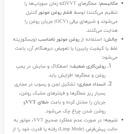
مکانیسم:
عملگرهای
VVT
(که زمان سوپاپ‌ها را
تنظیم می‌کنند) توسط
فشار روغن موتور
کنترل
می‌شوند و شیرهای برقی (
OCV
) جریان روغن را
هدایت می‌کنند.
چالش:
استفاده از
روغن موتور نامناسب
(ویسکوزیته
غلط یا کیفیت پایین) یا تعویض دیرهنگام آن، باعث
می‌شود:
روغن‌کاری ضعیف:
اصطکاک و سایش در پمپ
روغن و عملگرها افزایش یابد.
انسداد مجاری:
تشکیل لجن و رسوب در مجاری
بسیار ریز عملگرها و فیلترهای مشبک روغن،
جریان را مختل کرده و باعث
خطای
VVT
و
روشن شدن چراغ چک می‌شود.
نتیجه:
در صورت عدم عملکرد صحیح
VVT
، موتور به
حالت پیش‌فرض (
Limp Mode
) رفته یا قدرت خود را از