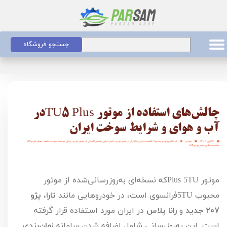
جستجو فروشگاه
چالش‌های استفاده از موتور TU5 Plusدر
آب و هوای و شرایط سوخت ایران
۱۴ آبان ۱۴۰۴
خودرو
آیا ماشین توربو بخریم؟
،
کیفیت بنزین و تاثیر آن بر موتور توربو
،
دلیل خرابی سنسور اکسیژن در موتور توربو
،
خرابی سیستم سوپاپ متغیر
،
موتور توربو tu5
،
مشخصات فنی موتور توربو tu5
موتور
TU
5
Plus
که نسخه‌ای به‌روزرسانی‌شده از موتور
محبوب
TU
5
فرانسوی است، در خودروهایی مانند
تارا
،
پژو
۲۰۷
جدید
و
رانا پلاس
در ایران مورد استفاده قرار گرفته
است. این به‌روزرسانی شامل اضافه شدن سامانه
زمان‌بندی