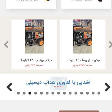
موتور برق ورما 12 کیلووات سه گانه سوز VM28000E3
موتور برق ورما 12 کیلووات سه گانه سوز سه فاز VM28000E3-2F
۴۳۴,۰۰۰,۰۰۰ تومان
۴۶۴,۰۰۰,۰۰۰ تومان
آشنایی با فناوری هدآپ دیسپلی
۳۱ خرداد ۰۵