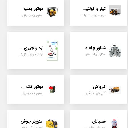
تیلر و کولتیواتور
موتور پمپ
تیلر بنزینی ، تیلر دیزل، تیلر چهار چرخ، تیلر مزرعه و کشاورزی
موتور پمپ بنزینی، دیزلی، نفتی ، یک اینچ به بالا
شناور چاه عمیق
اره زنجیری / علفتراش
شناور چاه استیل ، تک فاز و سه فاز، یک اینچ به بالا
اره زنجیری بنزینی ، علفتراش دو زمانه و چهار زمانه ، دوشی و پشتی
کارواش
موتور تک سیلندر
کارواش خانگی و صنعتی و نیمه صنعتی
موتور تک بنزینی ، دیزلی، کارتینگی ، تیلری
سمپاش
اینورتر جوش
سمپاش پشتی ، زمبه ای ، فرغونی ، دستی ، موتوری
اینورتر تک ولوم و دو ولوم امپر بالا