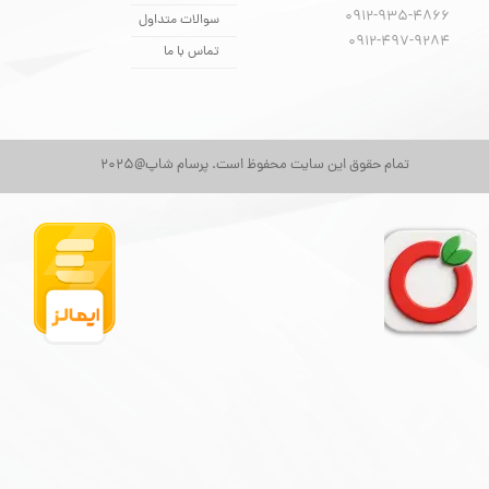
0912-935-4866
سوالات متداول
​​​​​​​0912-497-9284
تماس با ما
★
★
★
تمام حقوق این سایت محفوظ است. پرسام شاپ@2025