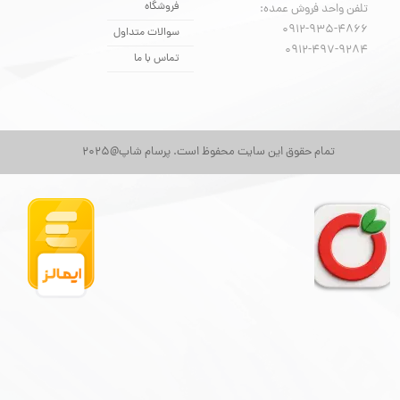
فروشگاه
تلفن واحد فروش عمده:
0912-935-4866
سوالات متداول
​​​​​​​0912-497-9284
تماس با ما
تمام حقوق این سایت محفوظ است. پرسام شاپ@2025