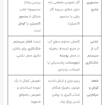
سنسوری
گاز نخوردن مقطعی (به
بررسی ولتاژ
شایع
دلیل خطای دریچه گاز
سنسورها؛ اغلب
برقی یا سنسور
مشکل از
سنسور
اکسیژن).
اکسیژن
یا
کوئل
است.
نشتی
کاهش مداوم سطح آب
تست
فشار سیستم
آب از
در منبع انبساط، به‌ویژه
خنک‌کاری
برای یافتن
سیستم
در محل
پوسته
دقیق محل نشتی.
خنک‌کاری
ترموستات
پلاستیکی یا
اتصالات رادیاتور.
ضعف
ریپ زدن
و لرزش شدید
تعویض کوئل با یک
کوئل و
موتور، به‌ویژه هنگام
نمونه استاندارد و
جرقه‌زنی
شتاب‌گیری یا روشن
تعویض به‌موقع
شدن چراغ چک.
شمع‌ها.