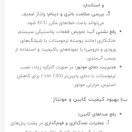
و استاندارد
.
بررسی سلامت باتری و دینام:
ولتاژ ضعیف
می‌تواند باعث خطاهای مکرر
ECU
شود.
رفع نشتی آب:
تعویض قطعات پلاستیکی سیستم
خنک‌کاری (مانند پوسته ترموستات یا شیلنگ‌های
ورودی و خروجی) با نمونه‌های باکیفیت و استفاده از
چسب آب‌بندی.
مدیریت دمای موتور:
در صورت کارکرد زیاد، نصب
ترموستات با دمای پایین‌تر (
83
^circ C
) برای کاهش
استرس حرارتی موتور.
ب) بهبود کیفیت کابین و مونتاژ
رفع صداهای کابین:
عملیات نمدگذاری و فوم‌گذاری
در پشت پنل‌های
پلاستیکی و محل اتصال داشبورد به بدنه.