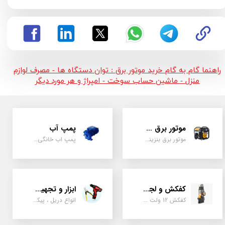
راهنما گام به گام خرید موتور برق : توان دستگاه ها - مصرف لوازم
منزل - ماشین حساب سوخت - امپراژ و هر مورد دیگر
موتور برق و ژنراتور
پمپ آب
موتور برق بنزینی، دیزلی ، گازی ، سه گانه سوز
پمپ اب خانگی، بشقابی ، جتی ، دو پروانه کشاورزی
کفکش و لجن کش
ابزار و تجهیزات
کفکش 12 ولت ، 220 ولت ، یک اینچ به بالا لجن کش کاتردار، لجن کش چدنی
انواع دریل ، پیکور، ابزارالات، سیل مکانیکی، قطعات پمپ