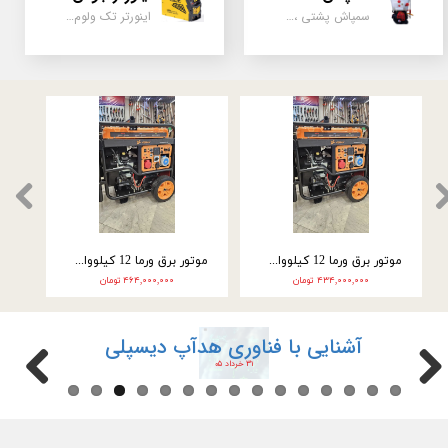
سمپاش پشتی ، زمبه ای ، فرغونی ، دستی ، موتوری
اینورتر تک ولوم و دو ولوم امپر بالا
موتور برق ورما سه گانه سوز 9.5 کیلووات سه فاز VM25000E3
موتور برق ورما سه گانه سوز 9.5 کیلووات تک فاز VM25000E3-2F
۲۴۶,۰۰۰,۰۰۰ تومان
۲۲۲,۰۰۰,۰۰۰ تومان
آشنایی با فناوری هدآپ دیسپلی
۳۱ خرداد ۰۵