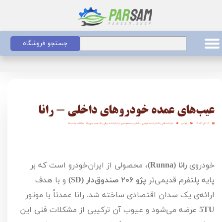
جستجو فروشگاه
عیب‌های عمده خودروهای داخلی - رانا
۱۴ آبان ۱۴۰۴
خودرو
ایرادات فنی رانا
،
ایرادات موتوری رانا
،
ایرادات جلوبندی رانا
،
ایرادات برقی رانا
،
عیب یابی رانا
،
ایرادات بدنه رانا
خودروی
رانا (
Runna
)
، محصولی از ایران‌خودرو است که بر
پایه پلتفرم قدیمی‌تر
پژو
۲۰۶
صندوق‌دار (
SD
)
و با هدف
ارائه‌ی یک سدان اقتصادی ساخته شد. رانا عمدتاً با موتور
TU
5
عرضه می‌شود و عیوب آن ترکیبی از مشکلات فنی این