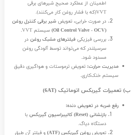
اطمینان از عملکرد صحیح شیرهای برقی
VVT
(که با فشار روغن کار می‌کنند).
در صورت خرابی، تعویض
شیر برقی کنترل روغن
(
Oil Control Valve - OCV
)
سیستم
VVT
.
بررسی فیزیکی
فیلترهای مشبک روغن
در
سرسیلندر که می‌تواند توسط آلودگی روغن
مسدود شود.
مدیریت حرارت:
تعویض ترموستات و هواگیری دقیق
سیستم خنک‌کاری.
ب) تعمیرات گیربکس اتوماتیک (
AT
6
)
رفع ضربه در تعویض دنده:
بازنشانی (
Reset
) کالیبراسیون گیربکس
با
دستگاه دیاگ.
تعویض
روغن گیربکس (
ATF
)
و فیلتر آن طبق