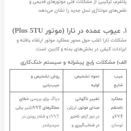
پلتفرم، ترکیبی از مشکلات فنی موتورهای قدیمی و
نقص‌های مونتاژی نسل جدید را نشان می‌دهد.
۱.
عیوب عمده در تارا (موتور
TU
5
Plus
)
مشکلات تارا اغلب حول محور عملکرد موتور ارتقاء یافته و
ایرادات کیفی در بخش‌های بدنه و کابین است.
الف) مشکلات رایج پیشرانه و سیستم خنک‌کاری
عیب
نحوه تشخیص
روش تشخیص و
شایع
اولیه
عیب‌یابی
عملکرد
تغییر ناگهانی
دیاگ برای بررسی
خطای
نامنظم
صدای موتور
، لرزش
عملگرهای
VVT
(شیر برقی
VVT
و
در دور آرام،
تاخیر
VVT
) و فشار روغن در
نوسان
در شتاب‌گیری
و
سرسیلندر.