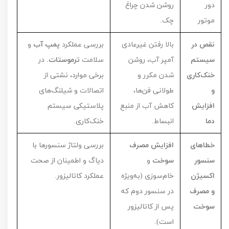
دور
روشن شدن چراغ
موتور
چک.
نقص در
بالا رفتن غیرعادی
بررسی عملکرد
پمپ آب
و
سیستم
آمپر آب، روشن
سلامت
ترموستات
. در
خنک‌کاری
شدن مکرر و
برخی موارد، نشتی از
و
طولانی فن‌ها،
اتصالات و شیلنگ‌های
افزایش
کاهش آب از منبع
پلاستیکی سیستم
دما
انبساط.
خنک‌کاری.
خطاهای
افزایش مصرف
بررسی ولتاژ سنسورها با
سنسور
سوخت
و
دیاگ و اطمینان از صحت
اکسیژن
خام‌سوزی (به‌ویژه
عملکرد کاتالیزور.
و مصرف
در سنسور دوم که
سوخت
پس از کاتالیزور
است).