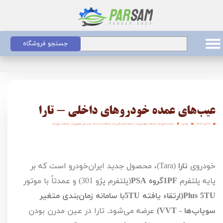
جستجو فروشگاه
عیب‌های عمده خودروهای داخلی - تارا
۱۴ آبان ۱۴۰۴
خودرو
ایرادات اصلی تارا
،
مشکلات جلوبندی تارا
،
مشکلات گیربکس تارا
،
مشکلات بدنه تارا
،
عیب یابی موتوری تارا
،
مشکلات برقی تارا
خودروی
تارا
(
Tara
)، محصول جدید ایران‌خودرو است که بر
پایه پلتفرم
PF
1گروه
PSA
(پلتفرم پژو
301
) و عمدتاً با موتور
TU
5
Plus
(ارتقاء یافته
TU
5با سامانه زمان‌بندی متغیر
سوپاپ‌ها -
VVT
)
عرضه می‌شود. تارا در عین مدرن بودن