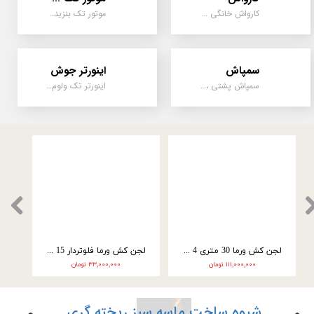
کارواش
موتور تک سیلندر
کارواش خانگی و صنعتی و نیمه صنعتی
موتور تک بنزینی ، دیزلی، کارتینگی ، تیلری
سمپاش
اینورتر جوش
سمپاش پشتی ، زمبه ای ، فرغونی ، دستی ، موتوری
اینورتر تک ولوم و دو ولوم امپر بالا
لجن کش ورما 30 متری 4 اینچ سه فاز (10 اسب) WQ45-22-7/5
لجن کش ورما فلوتردار 15 متری 2 اینچ 2 اسب 50WQ10-15-1.5
۱۱۱,۰۰۰,۰۰۰ تومان
۳۳,۰۰۰,۰۰۰ تومان