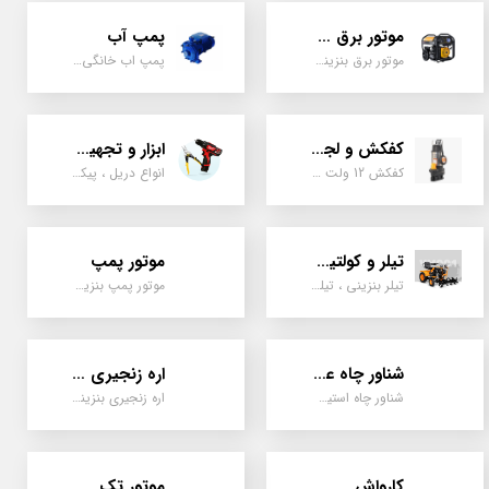
موتور برق و ژنراتور
پمپ آب
موتور برق بنزینی، دیزلی ، گازی ، سه گانه سوز
پمپ اب خانگی، بشقابی ، جتی ، دو پروانه کشاورزی
کفکش و لجن کش
ابزار و تجهیزات
کفکش 12 ولت ، 220 ولت ، یک اینچ به بالا لجن کش کاتردار، لجن کش چدنی
انواع دریل ، پیکور، ابزارالات، سیل مکانیکی، قطعات پمپ
تیلر و کولتیواتور
موتور پمپ
تیلر بنزینی ، تیلر دیزل، تیلر چهار چرخ، تیلر مزرعه و کشاورزی
موتور پمپ بنزینی، دیزلی، نفتی ، یک اینچ به بالا
شناور چاه عمیق
اره زنجیری / علفتراش
شناور چاه استیل ، تک فاز و سه فاز، یک اینچ به بالا
اره زنجیری بنزینی ، علفتراش دو زمانه و چهار زمانه ، دوشی و پشتی