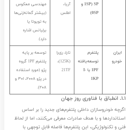
SP
(
SP
1 و
آریا،
مهندسی معکوس
SP
0)
اطلس
(بیشتر گمانه‌زنی‌ها
به تویوتا یا
برلیانس اشاره
دارد).
ایران
پلتفرم
تارا، ری‌را
توسعه بر پایه
خودرو
توسعه‌یافته
(
K
125
)،
پلتفرم
PF
1
گروه
PF
1 یا
I-
TF
21
پژو (مورد استفاده
KP
1
در پژو
۲۰۰۸
،
۳۰۱
و
۲۰۸).
۱.۱.
انطباق با فناوری روز جهان
اگرچه خودروسازان داخلی پلتفرم‌های جدید را بر اساس
استانداردها و با هدف صادرات معرفی می‌کنند، اما از لحاظ
فنی و تکنولوژیکی، این پلتفرم‌ها فاصله قابل توجهی با