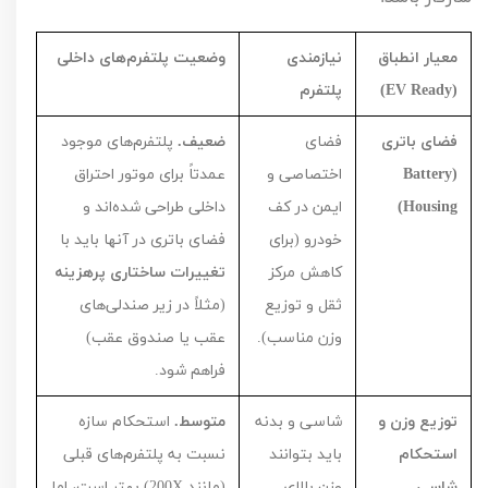
معیار انطباق
نیازمندی
وضعیت پلتفرم‌های داخلی
(
EV Ready
)
پلتفرم
فضای باتری
فضای
ضعیف.
پلتفرم‌های موجود
(
Battery
اختصاصی و
عمدتاً برای موتور احتراق
Housing
)
ایمن در کف
داخلی طراحی شده‌اند و
خودرو (برای
فضای باتری در آنها باید با
کاهش مرکز
تغییرات ساختاری پرهزینه
ثقل و توزیع
(مثلاً در زیر صندلی‌های
وزن مناسب).
عقب یا صندوق عقب)
فراهم شود.
توزیع وزن و
شاسی و بدنه
متوسط.
استحکام سازه
استحکام
باید بتوانند
نسبت به پلتفرم‌های قبلی
شاسی
وزن بالای
(مانند
X
200
) بهتر است، اما