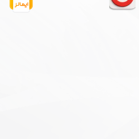
★
★
★