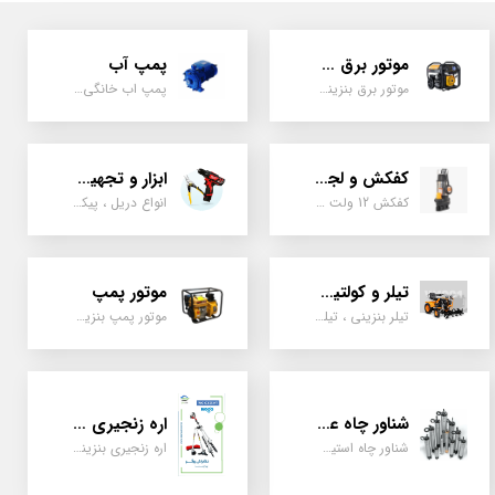
موتور برق و ژنراتور
پمپ آب
موتور برق بنزینی، دیزلی ، گازی ، سه گانه سوز
پمپ اب خانگی، بشقابی ، جتی ، دو پروانه کشاورزی
کفکش و لجن کش
ابزار و تجهیزات
کفکش 12 ولت ، 220 ولت ، یک اینچ به بالا لجن کش کاتردار، لجن کش چدنی
انواع دریل ، پیکور، ابزارالات، سیل مکانیکی، قطعات پمپ
تیلر و کولتیواتور
موتور پمپ
تیلر بنزینی ، تیلر دیزل، تیلر چهار چرخ، تیلر مزرعه و کشاورزی
موتور پمپ بنزینی، دیزلی، نفتی ، یک اینچ به بالا
شناور چاه عمیق
اره زنجیری / علفتراش
شناور چاه استیل ، تک فاز و سه فاز، یک اینچ به بالا
اره زنجیری بنزینی ، علفتراش دو زمانه و چهار زمانه ، دوشی و پشتی