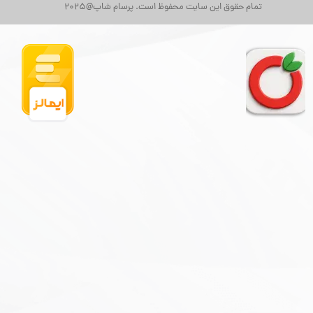
تمام حقوق این سایت محفوظ است. پرسام شاپ@2025
★
★
★