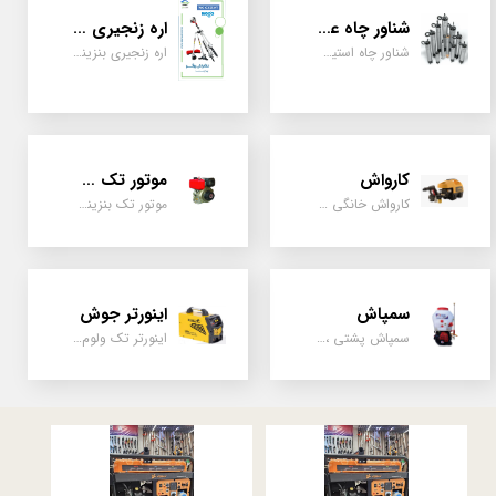
شناور چاه عمیق
اره زنجیری / علفتراش
شناور چاه استیل ، تک فاز و سه فاز، یک اینچ به بالا
اره زنجیری بنزینی ، علفتراش دو زمانه و چهار زمانه ، دوشی و پشتی
کارواش
موتور تک سیلندر
کارواش خانگی و صنعتی و نیمه صنعتی
موتور تک بنزینی ، دیزلی، کارتینگی ، تیلری
سمپاش
اینورتر جوش
سمپاش پشتی ، زمبه ای ، فرغونی ، دستی ، موتوری
اینورتر تک ولوم و دو ولوم امپر بالا