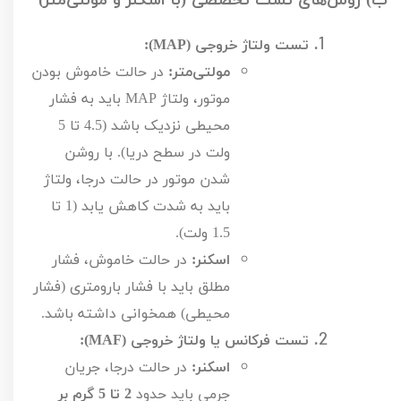
ب) روش‌های تست تخصصی (با اسکنر و مولتی‌متر)
تست ولتاژ خروجی (
MAP
):
مولتی‌متر:
در حالت خاموش بودن
موتور، ولتاژ
MAP
باید به فشار
محیطی نزدیک باشد (
4.5
تا
5
ولت در سطح دریا). با روشن
شدن موتور در حالت درجا، ولتاژ
باید به شدت کاهش یابد (
1
تا
1.5
ولت).
اسکنر:
در حالت خاموش، فشار
مطلق باید با فشار بارومتری (فشار
محیطی) همخوانی داشته باشد.
تست فرکانس یا ولتاژ خروجی (
MAF
):
اسکنر:
در حالت درجا، جریان
جرمی باید حدود
2 تا 5 گرم بر