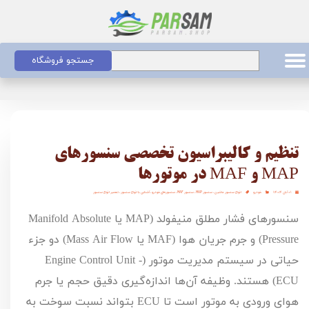
جستجو فروشگاه
تنظیم و کالیبراسیون تخصصی سنسورهای
MAP و MAF در موتورها
۰۱ آبان ۱۴۰۴
خودرو
انواع سنسور ماشین
،
سنسور MAP
،
سنسور MAF
،
سنسورهای خودرو
،
آشنایی با انواع سنسور
،
تعمیر انواع سنسور
سنسورهای فشار مطلق منیفولد (
MAP
یا
Manifold Absolute
Pressure
) و جرم جریان هوا (
MAF
یا
Mass Air Flow
) دو جزء
حیاتی در سیستم مدیریت موتور (
Engine Control Unit -
ECU
) هستند. وظیفه آن‌ها اندازه‌گیری دقیق حجم یا جرم
هوای ورودی به موتور است تا
ECU
بتواند نسبت سوخت به