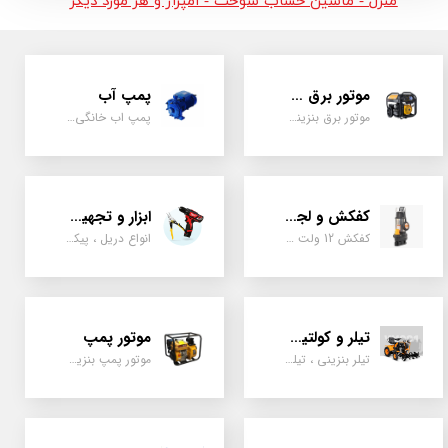
منزل - ماشین حساب سوخت - امپراژ و هر مورد دیگر
موتور برق و ژنراتور
پمپ آب
موتور برق بنزینی، دیزلی ، گازی ، سه گانه سوز
پمپ اب خانگی، بشقابی ، جتی ، دو پروانه کشاورزی
کفکش و لجن کش
ابزار و تجهیزات
کفکش 12 ولت ، 220 ولت ، یک اینچ به بالا لجن کش کاتردار، لجن کش چدنی
انواع دریل ، پیکور، ابزارالات، سیل مکانیکی، قطعات پمپ
تیلر و کولتیواتور
موتور پمپ
تیلر بنزینی ، تیلر دیزل، تیلر چهار چرخ، تیلر مزرعه و کشاورزی
موتور پمپ بنزینی، دیزلی، نفتی ، یک اینچ به بالا