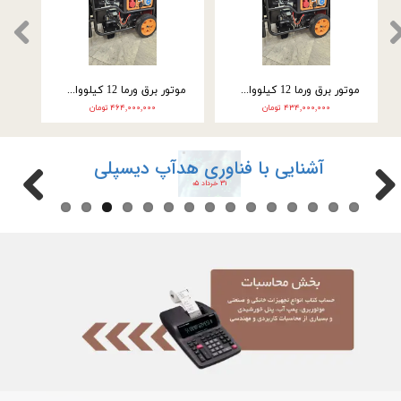
موتور برق ورما سه گانه سوز 9.5 کیلووات سه فاز VM25000E3
موتور برق ورما سه گانه سوز 9.5 کیلووات تک فاز VM25000E3-2F
۲۴۶,۰۰۰,۰۰۰ تومان
۲۲۲,۰۰۰,۰۰۰ تومان
آشنایی با فناوری هدآپ دیسپلی
۳۱ خرداد ۰۵