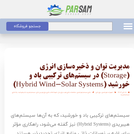
جستجو فروشگاه
مدیریت توان و ذخیره‌سازی انرژی
(Storage) در سیستم‌های ترکیبی باد و
خورشید (Hybrid Wind-Solar Systems)
۰۵ آبان ۱۴۰۴
تجهیزات خورشیدی
،
برق بادی
باتری سیستم خورشیدی
،
مشخصات باتری خوب برای پنل
،
شیوه انتخاب باتری برای توربین بادی
،
سیستم هیبرید باد و خورشید
،
راه اندازی
سیستم هیبرید
سیستم‌های ترکیبی باد و خورشید، که به آن‌ها سیستم‌های
هیبریدی (
Hybrid Systems
) نیز گفته می‌شود، راهکاری مؤثر
برای غلبه بر نوسانات ذاتی منابع انرژی تجدیدپذیر هستند.