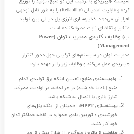
سیستم هیبریدی
با ترکیب این دو منبع، تولید را توزیع
کرده و قابلیت اطمینان (
Reliability
) را به طور قابل توجهی
افزایش می‌دهد.
ذخیره‌سازی انرژی
پل حیاتی بین تولید
متغیر و تقاضای ثابت مصرف‌کننده است.
ب) وظایف کلیدی مدیریت توان (
Power
)
Management
مدیریت توان در سیستم‌های ترکیبی حول محور کنترلر
هیبریدی عمل می‌کند و وظایف زیر را بر عهده دارد:
اولویت‌بندی منابع:
تعیین اینکه برق تولیدی کدام
منبع (باد یا خورشید) در هر لحظه، در اولویت مصرف،
شارژ باتری یا اتصال به شبکه باشد.
بهینه‌سازی
MPPT
:
اطمینان از اینکه پنل‌های
خورشیدی و توربین بادی همواره در نقطه حداکثر توان
خود کار کنند.
حفاظت از باتری:
جلوگیری از شارژ بیش از حد