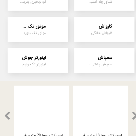
شناور چاه استیل ، تک فاز و سه فاز، یک اینچ به بالا
اره زنجیری بنزینی ، علفتراش دو زمانه و چهار زمانه ، دوشی و پشتی
کارواش
موتور تک سیلندر
کارواش خانگی و صنعتی و نیمه صنعتی
موتور تک بنزینی ، دیزلی، کارتینگی ، تیلری
سمپاش
اینورتر جوش
سمپاش پشتی ، زمبه ای ، فرغونی ، دستی ، موتوری
اینورتر تک ولوم و دو ولوم امپر بالا
لجن کش ورما 18 متری 4 اینچ سه فاز (4 اسب) WQ60-9-3
لجن کش ورما 20 متری 4 اینچ سه فاز (10 اسب) WQ80-20-7/5 NEW