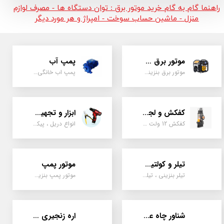
راهنما گام به گام خرید موتور برق : توان دستگاه ها - مصرف لوازم
منزل - ماشین حساب سوخت - امپراژ و هر مورد دیگر
موتور برق و ژنراتور
پمپ آب
موتور برق بنزینی، دیزلی ، گازی ، سه گانه سوز
پمپ اب خانگی، بشقابی ، جتی ، دو پروانه کشاورزی
کفکش و لجن کش
ابزار و تجهیزات
کفکش 12 ولت ، 220 ولت ، یک اینچ به بالا لجن کش کاتردار، لجن کش چدنی
انواع دریل ، پیکور، ابزارالات، سیل مکانیکی، قطعات پمپ
تیلر و کولتیواتور
موتور پمپ
تیلر بنزینی ، تیلر دیزل، تیلر چهار چرخ، تیلر مزرعه و کشاورزی
موتور پمپ بنزینی، دیزلی، نفتی ، یک اینچ به بالا
شناور چاه عمیق
اره زنجیری / علفتراش