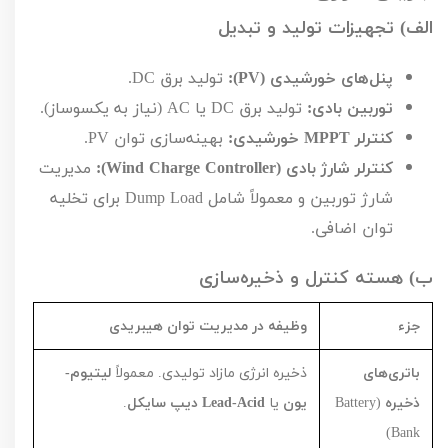
الف) تجهیزات تولید و تبدیل
پنل‌های خورشیدی (
PV
):
تولید برق
DC
.
توربین بادی:
تولید برق
DC
یا
AC
(نیاز به یکسوساز).
کنترلر
MPPT
خورشیدی:
بهینه‌سازی توان
PV
.
کنترلر شارژ بادی (
Wind Charge Controller
):
مدیریت
شارژ توربین و معمولاً شامل
Dump Load
برای تخلیه
توان اضافی.
ب) هسته کنترل و ذخیره‌سازی
جزء
وظیفه در مدیریت توان هیبریدی
باتری‌های
ذخیره انرژی مازاد تولیدی. معمولاً
لیتیوم-
ذخیره
(
Battery
یون
یا
Lead-Acid
دیپ سایکل
.
)
Bank