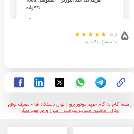
۵
از ۵
۱۰ مشارکت کننده
راهنما گام به گام خرید موتور برق : توان دستگاه ها - مصرف لوازم
منزل - ماشین حساب سوخت - امپراژ و هر مورد دیگر