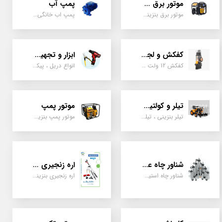
موتور برق و ژنراتور
پمپ آب
موتور برق بنزینی، دیزلی ، گازی ، سه گانه سوز
پمپ اب خانگی، بشقابی ، جتی ، دو پروانه کشاورزی
کفکش و لجن کش
ابزار و تجهیزات
کفکش 12 ولت ، 220 ولت ، یک اینچ به بالا لجن کش کاتردار، لجن کش چدنی
انواع دریل ، پیکور، ابزارالات، سیل مکانیکی، قطعات پمپ
تیلر و کولتیواتور
موتور پمپ
تیلر بنزینی ، تیلر دیزل، تیلر چهار چرخ، تیلر مزرعه و کشاورزی
موتور پمپ بنزینی، دیزلی، نفتی ، یک اینچ به بالا
شناور چاه عمیق
اره زنجیری / علفتراش
شناور چاه استیل ، تک فاز و سه فاز، یک اینچ به بالا
اره زنجیری بنزینی ، علفتراش دو زمانه و چهار زمانه ، دوشی و پشتی