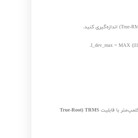
True-R
) اندازه‌گیری کنید.
.
I_dev_max = MAX (|I1 - 
لمپ‌متر با قابلیت
TRMS
(
True-Root