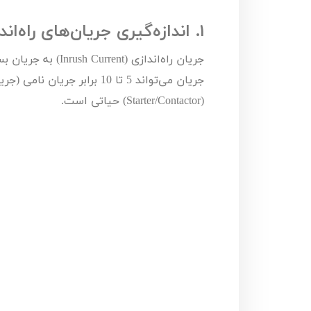
اره زنجیری / علفتراش
کاروا
۱.
اندازه‌گیری جریان‌های راه‌اند
شناور چاه عمیق
موتور 
سمپاش
موتور 
جریان راه‌اندازی (
Inrush Current
) به جریان بس
جریان می‌تواند
5
تا
10
برابر جریان نامی (جری
بخارشو
سمپا
(
Starter/Contactor
) حیاتی است.
سایر پمپ
علتفر
اینورتر جوش
اینورتر
کارواش
موتور تک
بلوير