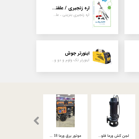
اره زنجیری / علفتراش
اره زنجیری بنزینی ، علفتراش دو زمانه و چهار زمانه ، دوشی و پشتی
اینورتر جوش
اینورتر تک ولوم و دو ولوم امپر بالا
موتور تک اسپینا بنزین 15 اسب استارتی نارنجی SGX420
کارواش اسپینا | صنعتی | 3000 وات | کاور زرد | 2208C
لجن کش ورما 18 متری 4 اینچ سه فاز WQ60-13-4