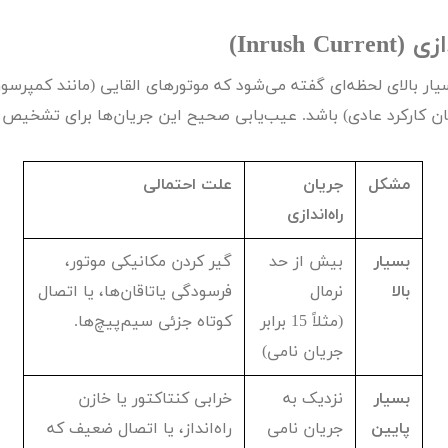
ش
ازی (
Inrush Current
)
تک
پمپ
یار بالای لحظه‌ای گفته می‌شود که موتورهای القایی (مانند کمپرسور
ان کارکرد عادی) باشد. عیب‌یابی صحیح این جریان‌ها برای تشخیص م
ش
اش
مشکل
جریان
علت احتمالی
 جوش
راه‌اندازی
بسیار
بیش از حد
گیر کردن مکانیکی موتور،
بالا
نرمال
فرسودگی یاتاقان‌ها، یا اتصال
(مثلاً
15
برابر
کوتاه جزئی سیم‌پیچ‌ها.
جریان نامی)
بسیار
نزدیک به
خرابی کنتاکتور یا خازن
پایین
جریان نامی
راه‌انداز، یا اتصال ضعیف که