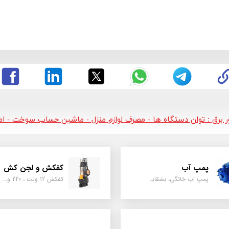
ور برق : توان دستگاه ها - مصرف لوازم منزل - ماشین حساب سوخت - امپر
پمپ آب
کفکش و لجن کش
پمپ اب خانگی، بشقابی ، جتی ، دو پروانه کشاورزی
کفکش 12 ولت ، 220 ولت ، یک اینچ به بالا لجن کش کاتردار، لجن کش چدنی