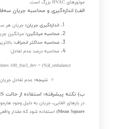
موتورهای
HVAC
بزرگ است.
الف) اندازه‌گیری و محاسبه جریان سه‌فا
اندازه‌گیری جریان:
جریان هر سه 
محاسبه میانگین:
میانگین جریا
محاسبه حداکثر انحراف:
بالاتری
محاسبه درصد عدم تعادل:
times 100
_
fracI_dev
(%) =
I_unbalance
نتیجه:
عدم تعادل جریان 
ب) نکته پیشرفته: استفاده از حالت
S
در بارهای القایی، جریان به دلیل وجود هارم
Mean Square
)
استفاده شود که مقدار واقعی ج