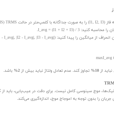
ز
فاز (
I1, I2, I3
) را به صورت جداگانه با کلمپ‌متر در حالت
TRMS
(
MS
ن را محاسبه کنید:
I_avg = (I1 + I2 + I3) / 3
.
ن انحراف از میانگین را پیدا کنید:
I_avg|, |I2 - I_avg|, |I3 - I_avg|)
maxI_avg 
نباید از
10%
تجاوز کند. عدم تعادل ولتاژ نباید بیش از
2%
باشد.
TRM
ونیک‌ها، موج سینوسی کامل نیست. برای دقت در عیب‌یابی، باید از ک
ریان را بدون توجه به اعوجاج موج، اندازه‌گیری می‌کند.