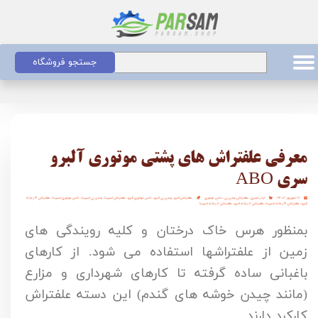
جستجو فروشگاه
معرفی علفتراش های پشتی موتوری آلبرو
سری ABO
۱۶ شهریور ۱۴۰۲
اره زنجیری
،
علفتراش چمن زن
،
داس موتوری
علفتراش البرو
،
چمن زن البرو
،
داس موتوری البرو
،
علفتراش اسپینا
،
چمن زن اسپینا
،
داس موتوری اسپینا
،
علفتراش ۴ زمانه
البرو
،
علفتراش ۴ زمانه اسپینا
،
علفتراش ۲ زمانه البرو
،
علفتراش ۲ زمانه اسپینا
بمنظور هرس خاک درختان و کلیه رویندگی های
زمین از علفتراشها استفاده می شود. از کارهای
باغبانی ساده گرفته تا کارهای شهرداری و مزارع
(مانند چیدن خوشه های گندم)‌ این دسته علفتراش
کارکرد دارند.