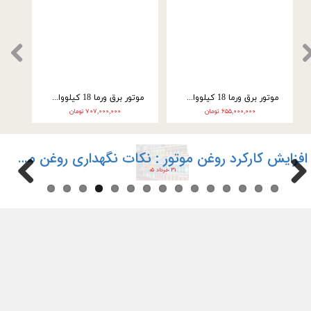
موتور برق ورما 18 کیلووات بنزینی سه فاز مدل VM35000E3
موتور برق ورما 18 کیلووات سه گانه سوز سه فاز مدل VM35000E3-2F
۶۵۵,۰۰۰,۰۰۰ تومان
۷۰۷,۰۰۰,۰۰۰ تومان
افزایش کارکرد روغن موتور : نکات نگهداری روغن موتور ماشین
۳۱ خرداد ۰۵