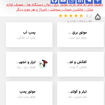
راهنما گام به گام خرید موتور برق : توان دستگاه ها - مصرف لوازم
منزل - ماشین حساب سوخت - امپراژ و هر مورد دیگر
۵
از ۵
۲۱ مشارکت کننده
موتور برق و ژنراتور
پمپ آب
موتور برق بنزینی، دیزلی ، گازی ، سه گانه سوز
پمپ اب خانگی، بشقابی ، جتی ، دو پروانه کشاورزی
کفکش و لجن کش
ابزار و تجهیزات
کفکش 12 ولت ، 220 ولت ، یک اینچ به بالا لجن کش کاتردار، لجن کش چدنی
انواع دریل ، پیکور، ابزارالات، سیل مکانیکی، قطعات پمپ
تیلر و کولتیواتور
موتور پمپ
تیلر بنزینی ، تیلر دیزل، تیلر چهار چرخ، تیلر مزرعه و کشاورزی
موتور پمپ بنزینی، دیزلی، نفتی ، یک اینچ به بالا