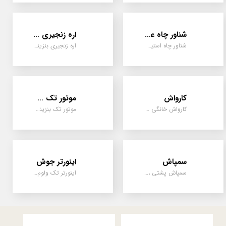
شناور چاه عمیق
اره زنجیری / علفتراش
شناور چاه استیل ، تک فاز و سه فاز، یک اینچ به بالا
اره زنجیری بنزینی ، علفتراش دو زمانه و چهار زمانه ، دوشی و پشتی
کارواش
موتور تک سیلندر
کارواش خانگی و صنعتی و نیمه صنعتی
موتور تک بنزینی ، دیزلی، کارتینگی ، تیلری
سمپاش
اینورتر جوش
سمپاش پشتی ، زمبه ای ، فرغونی ، دستی ، موتوری
اینورتر تک ولوم و دو ولوم امپر بالا