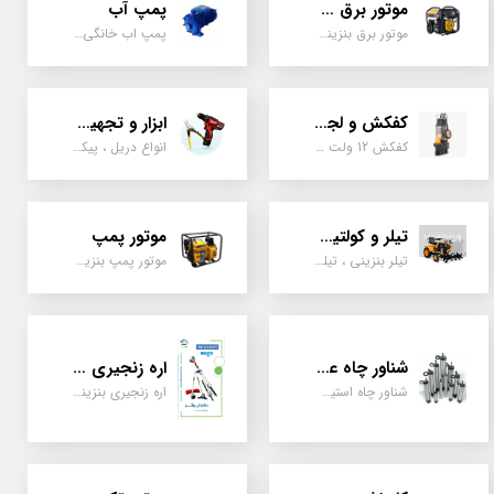
موتور برق و ژنراتور
پمپ آب
موتور برق بنزینی، دیزلی ، گازی ، سه گانه سوز
پمپ اب خانگی، بشقابی ، جتی ، دو پروانه کشاورزی
کفکش و لجن کش
ابزار و تجهیزات
کفکش 12 ولت ، 220 ولت ، یک اینچ به بالا لجن کش کاتردار، لجن کش چدنی
انواع دریل ، پیکور، ابزارالات، سیل مکانیکی، قطعات پمپ
تیلر و کولتیواتور
موتور پمپ
تیلر بنزینی ، تیلر دیزل، تیلر چهار چرخ، تیلر مزرعه و کشاورزی
موتور پمپ بنزینی، دیزلی، نفتی ، یک اینچ به بالا
شناور چاه عمیق
اره زنجیری / علفتراش
شناور چاه استیل ، تک فاز و سه فاز، یک اینچ به بالا
اره زنجیری بنزینی ، علفتراش دو زمانه و چهار زمانه ، دوشی و پشتی