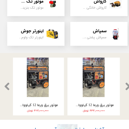
کارواش
موتور تک سیلندر
کارواش خانگی و صنعتی و نیمه صنعتی
موتور تک بنزینی ، دیزلی، کارتینگی ، تیلری
سمپاش
اینورتر جوش
سمپاش پشتی ، زمبه ای ، فرغونی ، دستی ، موتوری
اینورتر تک ولوم و دو ولوم امپر بالا
موتور برق ورما سه گانه سوز 9.5 کیلووات سه فاز VM25000E3
موتور برق ورما سه گانه سوز 9.5 کیلووات تک فاز VM25000E3-2F
۲۴۶,۰۰۰,۰۰۰ تومان
۲۲۲,۰۰۰,۰۰۰ تومان