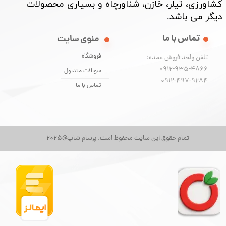
کشاورزی، تیلر، خازن، شناورچاه و بسیاری محصولات
دیگر می باشد. ​​​​​​​
تماس با ما
منوی سایت
★
★
★
فروشگاه
تلفن واحد فروش عمده:
0912-935-4866
سوالات متداول
​​​​​​​0912-497-9284
تماس با ما
تمام حقوق این سایت محفوظ است. پرسام شاپ@2025