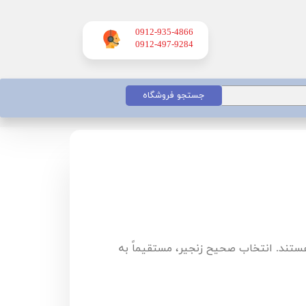
0912-935-4866
​​​​​​​0912-497-9284
جستجو فروشگاه
هستند. انتخاب صحیح زنجیر، مستقیماً به