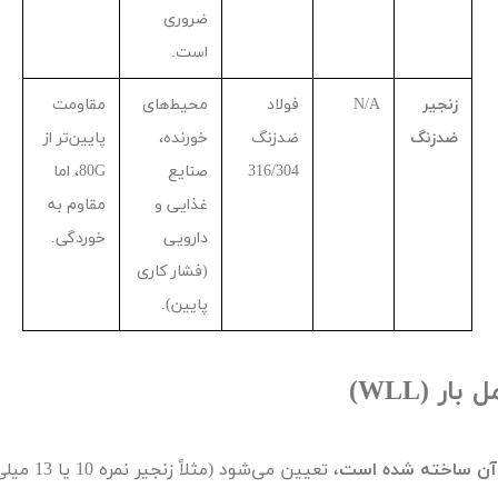
ضروری
است.
زنجیر
N/A
فولاد
محیط‌های
مقاومت
ضدزنگ
ضدزنگ
خورنده،
پایین‌تر از
304
/
316
صنایع
G
80
، اما
غذایی و
مقاوم به
دارویی
خوردگی.
(فشار کاری
پایین).
 بار (
WLL
)
ز آن ساخته شده است
، تعیین می‌شود (مثلاً زنجیر نمره
10
یا
13
میلی‌