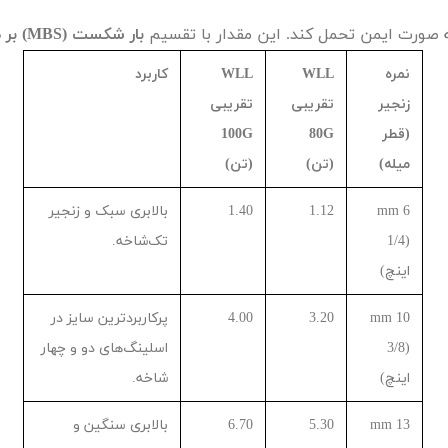
ه صورت ایمن تحمل کند. این مقدار با تقسیم
بار شکست (
MBS
) بر
نمره
WLL
WLL
کاربرد
زنجیر
تقریبی
تقریبی
(قطر
G
80
G
100
میله)
(تن)
(تن)
6
mm
1.12
1.40
بالابری سبک و زنجیر
(
1/4
تک‌شاخه.
اینچ)
10
mm
3.20
4.00
پرکاربردترین سایز در
(
3/8
اسلینگ‌های دو و چهار
اینچ)
شاخه.
13
mm
5.30
6.70
بالابری سنگین و