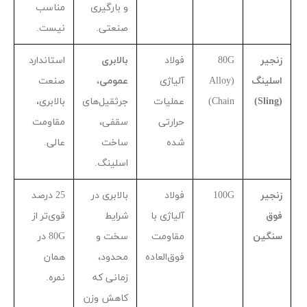
و بارگیری
مناسب
صنعتی.
نیست.
زنجیر
G
80
فولاد
بالابری
استاندارد
اسلینگ
(
Alloy
آلیاژی
عمومی
،
صنعت
(
Sling
)
Chain
)
عملیات
جرثقیل‌های
بالابری،
حرارتی
سقفی،
مقاومت
شده
ساخت
عالی.
اسلینگ.
زنجیر
G
100
فولاد
بالابری در
25
درصد
فوق
آلیاژی با
شرایط
قوی‌تر از
سنگین
مقاومت
سخت و
G
80
در
فوق‌العاده
محدود،
همان
زمانی که
نمره.
کاهش وزن