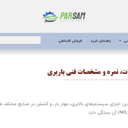
شی
راهنمای خرید
فروش اقساطی
برق
لات، نمره و مشخصات فنی باربری
 عمیق
 زنجیر صنعتی
،
انواع آلیاژهای زنجیر
،
انواع نمره زنجیر
،
حداکثر بار مجاز زنجیر
،
بهترین مارک زنجیر
،
قویترین مارک زنجیر
یری
جن کش
‌ترین اجزای سیستم‌های بالابری، مهار بار، و کشش در صنایع مختلف 
انگی
WL
)
آن بستگی دارد.
طعات