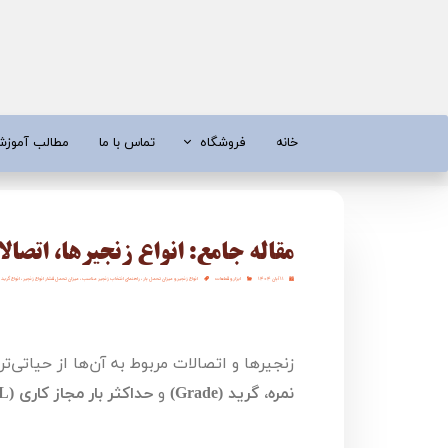
خانه
فروشگاه
تماس با ما
مطالب آموز
موتور برق
موتور 
آبسردکن و دستگاه تصفیه آب
تیلر
مقاله جامع: انواع زنجیرها، اتصا
تیلر
شناور چاه
۱۱ آبان ۱۴۰۴
ابزار و قطعات
انواع زنجیر و میزان تحمل بار
،
راهنمای انتخاب زنجیر مناسب
،
میزان تحمل فشار انواع زنجیر
،
انواع گرید
ابزار و قطعات
اره زنج
پمپ آب
کفکش و ل
زنجیرها و اتصالات مربوط به آن‌ها از حیاتی
کفکش / لجن کش
پمپ آب خ
نمره، گرید (
Grade
)
و
حداکثر بار مجاز کاری (
L
موتور پمپ
ابزار و ق