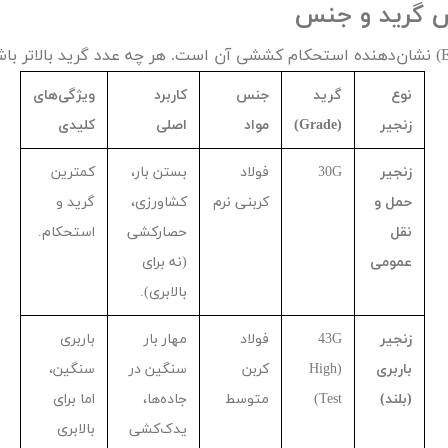
ش
اس گرید و جنس
تک
) نشان‌دهنده استحکام کششی آن است. هر چه عدد گرید بالاتر باشد
پمپ
نوع
گرید
جنس
کاربرد
ویژگی‌های
ش
زنجیر
(
Grade
)
مواد
اصلی
کلیدی
اش
زنجیر
G
30
فولاد
بستن بار،
کمترین
 جوش
حمل و
کربنی نرم
کشاورزی،
گرید و
نقل
حصارکشی
استحکام.
عمومی
(نه برای
بالابری).
زنجیر
G
43
فولاد
مهار بار
باربری
باربری
(
High
کربن
سنگین در
سنگین،
(بلند)
Test
)
متوسط
جاده‌ها،
اما برای
یدک‌کشی
بالابری