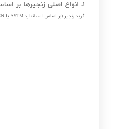
اره زنجیری / علفتراش
کاروا
۱.
انواع اصلی زنجیرها بر اس
شناور چاه عمیق
موتور 
گرید زنجیر (بر اساس استاندارد
ASTM
یا
EN
سمپاش
موتور 
بخارشو
سمپا
سایر پمپ
علتفر
اینورتر جوش
اینورتر
کارواش
موتور تک
بلوير