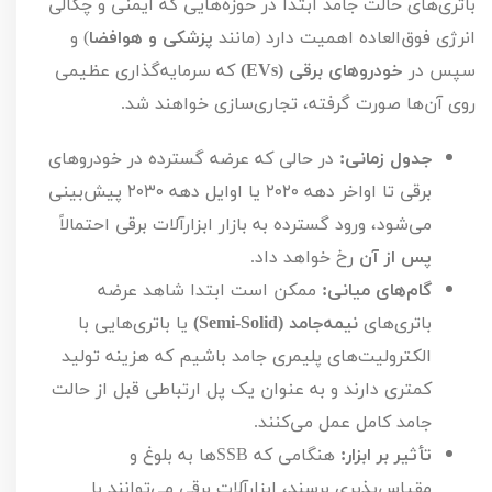
باتری‌های حالت جامد ابتدا در حوزه‌هایی که ایمنی و چگالی
انرژی فوق‌العاده اهمیت دارد (مانند
پزشکی و هوافضا
) و
سپس در
خودروهای برقی (
EVs
)
که سرمایه‌گذاری عظیمی
روی آن‌ها صورت گرفته، تجاری‌سازی خواهند شد.
جدول زمانی:
در حالی که عرضه گسترده در خودروهای
برقی تا اواخر دهه
۲۰۲۰
یا اوایل دهه
۲۰۳۰
پیش‌بینی
می‌شود، ورود گسترده به بازار ابزارآلات برقی احتمالاً
پس از آن
رخ خواهد داد.
گام‌های میانی:
ممکن است ابتدا شاهد عرضه
باتری‌های
نیمه‌جامد (
Semi-Solid
)
یا باتری‌هایی با
الکترولیت‌های پلیمری جامد باشیم که هزینه تولید
کمتری دارند و به عنوان یک پل ارتباطی قبل از حالت
جامد کامل عمل می‌کنند.
تأثیر بر ابزار:
هنگامی که
SSB
ها به بلوغ و
مقیاس‌پذیری برسند، ابزارآلات برقی می‌توانند با