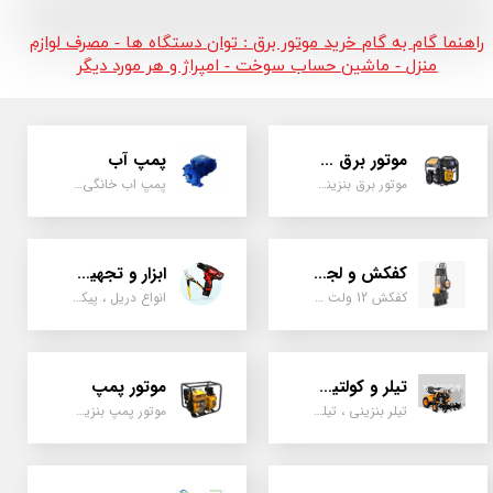
راهنما گام به گام خرید موتور برق : توان دستگاه ها - مصرف لوازم
منزل - ماشین حساب سوخت - امپراژ و هر مورد دیگر
موتور برق و ژنراتور
پمپ آب
موتور برق بنزینی، دیزلی ، گازی ، سه گانه سوز
پمپ اب خانگی، بشقابی ، جتی ، دو پروانه کشاورزی
کفکش و لجن کش
ابزار و تجهیزات
کفکش 12 ولت ، 220 ولت ، یک اینچ به بالا لجن کش کاتردار، لجن کش چدنی
انواع دریل ، پیکور، ابزارالات، سیل مکانیکی، قطعات پمپ
تیلر و کولتیواتور
موتور پمپ
تیلر بنزینی ، تیلر دیزل، تیلر چهار چرخ، تیلر مزرعه و کشاورزی
موتور پمپ بنزینی، دیزلی، نفتی ، یک اینچ به بالا