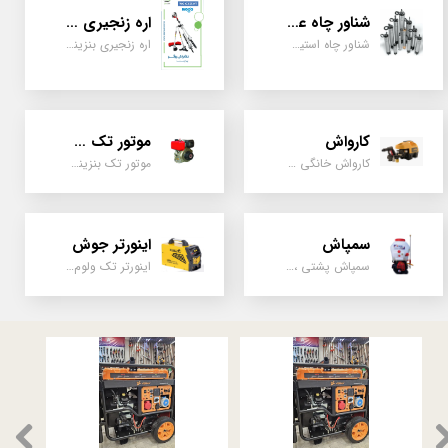
شناور چاه عمیق
اره زنجیری / علفتراش
شناور چاه استیل ، تک فاز و سه فاز، یک اینچ به بالا
اره زنجیری بنزینی ، علفتراش دو زمانه و چهار زمانه ، دوشی و پشتی
کارواش
موتور تک سیلندر
کارواش خانگی و صنعتی و نیمه صنعتی
موتور تک بنزینی ، دیزلی، کارتینگی ، تیلری
سمپاش
اینورتر جوش
سمپاش پشتی ، زمبه ای ، فرغونی ، دستی ، موتوری
اینورتر تک ولوم و دو ولوم امپر بالا