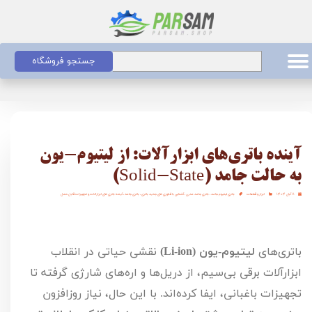
جستجو فروشگاه
آینده باتری‌های ابزارآلات: از لیتیوم-یون
به حالت جامد (Solid-State)
۱۱ آبان ۱۴۰۴
ابزار و قطعات
باتری لیتیوم جامد
،
باتری جامد مدرن
،
آشنایی با فناوری های جدید باتری
،
باتری جامد
،
آینده باتری های ابزارالات و تجهیزات قابل حمل
باتری‌های
لیتیوم-یون (
Li-ion
)
نقشی حیاتی در انقلاب
ابزارآلات برقی بی‌سیم، از دریل‌ها و اره‌های شارژی گرفته تا
تجهیزات باغبانی، ایفا کرده‌اند. با این حال، نیاز روزافزون