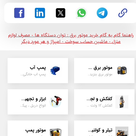
راهنما گام به گام خرید موتور برق : توان دستگاه ها - مصرف لوازم
منزل - ماشین حساب سوخت - امپراژ و هر مورد دیگر
موتور برق و ژنراتور
پمپ آب
موتور برق بنزینی، دیزلی ، گازی ، سه گانه سوز
پمپ اب خانگی، بشقابی ، جتی ، دو پروانه کشاورزی
کفکش و لجن کش
ابزار و تجهیزات
کفکش 12 ولت ، 220 ولت ، یک اینچ به بالا لجن کش کاتردار، لجن کش چدنی
انواع دریل ، پیکور، ابزارالات، سیل مکانیکی، قطعات پمپ
تیلر و کولتیواتور
موتور پمپ