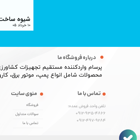
گنده ها نامرئی نیستند
شیوه ساخت 
۱۰ خرداد ۰۵
درباره فروشگاه ما
پرسام واردکننده مستقیم تجهیزات کشاورزی
محصولات شامل انواع پمپ، موتور برق، کارواش
منوی سایت
تماس با ما
فروشگاه
تلفن واحد فروش عمده:
0912-935-4866
سوالات متداول
​​​​​​​0912-497-9284
تماس با ما