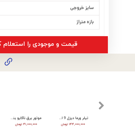
سایز خروجی
بازه متراژ
​قیمت و موجودی را استعلام ک
الکتروپمپ (پمپ اب ) ورما 1 اسب شفت استنلس استیل QB80
تیلر ورما دیزل 9 اسب استارت تک چراغ VTM -1350E
موتور برق ناکایو بنزین هندلی2/8 کیلووات NK4500
۱۱,۱۷۳,۶۷۵ تومان
۱۴۴,۰۰۰,۰۰۰ تومان
۴۱,۰۰۰,۰۰۰ تومان