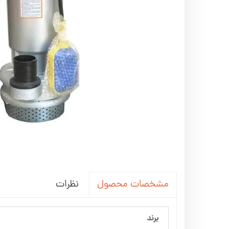
اره زنجیری / علفتراش
کاروا
شناور چاه عمیق
موتور 
سمپاش
موتور 
بخارشو
سمپا
سایر پمپ
علتفر
اینورتر جوش
اینورتر
کارواش
موتور تک
بلوير
نظرات
مشخصات محصول
برند