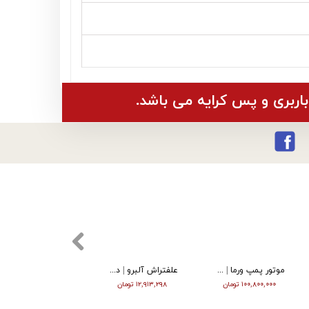
باربری و پس کرایه می باشد.
موتور پمپ ورما | دیزل | 4 اینچ | قرمز | پمپ چدن | ارتفاع بالا | VMDP40H
علفتراش آلبرو | دوشی | دو زمانه | 52 سی سی | ABO - CG520
موتور برق ورما 3.2 کیلووات سایلنت اینورتر دار ریموت دار VM5500i
۱۰۰,۸۰۰,۰۰۰ تومان
۱۲,۹۱۳,۲۹۸ تومان
۱۱۶,۰۰۰,۰۰۰ تومان