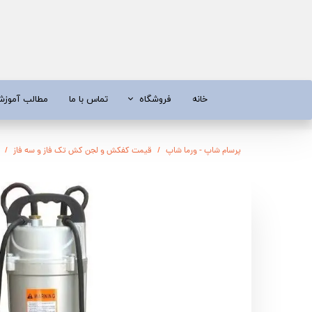
خانه
فروشگاه
تماس با ما
مطالب آموز
موتور برق
موتور 
پرسام شاپ - ورما شاپ
قیمت کفکش و لجن کش تک فاز و سه فاز
آبسردکن و دستگاه تصفیه آب
تیلر
تیلر
شناور چاه
ابزار و قطعات
اره زنج
پمپ آب
کفکش و ل
کفکش / لجن کش
پمپ آب خ
موتور پمپ
ابزار و ق