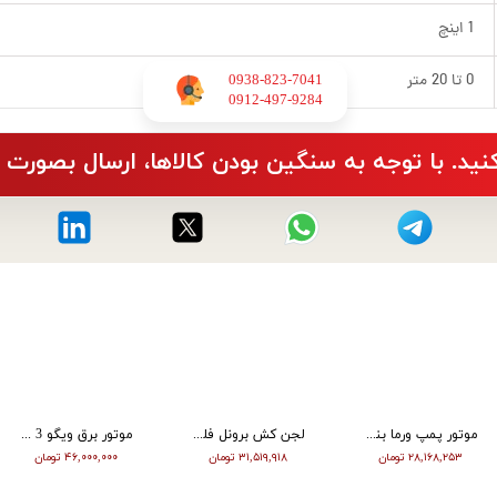
1 اینچ
0 تا 20 متر
0938-823-7041
​​​​​​​0912-497-9284
نید. با توجه به سنگین بودن کالاها، ارسال بصورت 
موتور پمپ ورما بنزین 2 اینچ زرد WP20 - R Type
لجن کش برونل فلوتردار بدنه چدن 20 متری 3 اسب 3 اینچ
موتور برق ویگو 3 کیلووات هندلی بنزینی WG4500
۲۸,۱۶۸,۲۵۳ تومان
۳۱,۵۱۹,۹۱۸ تومان
۴۶,۰۰۰,۰۰۰ تومان