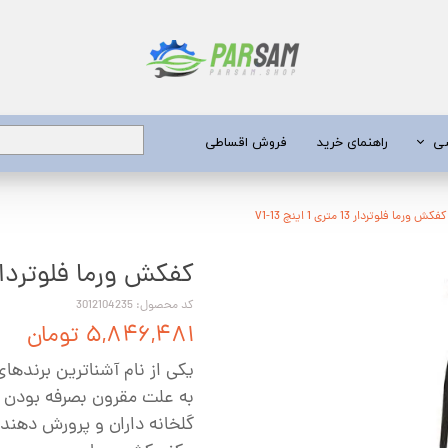
شی
راهنمای خرید
فروش اقساطی
برق
کفکش ورما فلوتردار 13 متری 1 اینچ V1-13
کفکش ورما فلوتردار 13 متری 1 اینچ 13
 عمیق
یری
کد محصول: 3012104235
۵,۸۴۶,۴۸۱ تومان
جن کش
یکی از نام آشناترین برنده
انگی
به علت مقرون بصرفه بودن کا
طعات
گلخانه داران و پرورش دهنده 