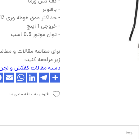
- کف کش ورما
ش
- بافلوتر
تک
- حداکثر عمق غوطه وری 13 متر
- خروجی 1 اینچ
پمپ
- توان موتور 0.5 اسب
ش
اش
برای مطالعه مقالات و مطا
زیر مراجعه کنید:
 جوش
دسته مقالات کفکش و لج
افزودن به علاقه مندی ها
ورما