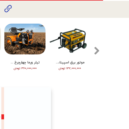
تیلر ورما دیزل 15/5 اسب هندلی مدل RT155DI
موتور برق اسپینا، تکفاز 8 کیلو وات، ATS دار مدل SP18000E
تیلر ورما چهارچرخ (مینی تراکتور) ، دیزل ، چرخ بزرگ ، دوچراغ، استارت vm001
۳۴۵,۰۰۰,۰۰۰ تومان
۱۳۲,۰۰۰,۰۰۰ تومان
۳۶۰,۰۰۰,۰۰۰ تومان