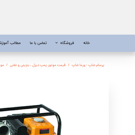
خانه
فروشگاه
تماس با ما
مطالب آموز
موتور برق
موتور 
پرسام شاپ - ورما شاپ
قیمت موتور پمپ دیزل ، بنزینی و نفتی
موتو
آبسردکن و دستگاه تصفیه آب
تیلر
تیلر
شناور چاه
ابزار و قطعات
اره زنج
پمپ آب
کفکش و ل
کفکش / لجن کش
پمپ آب خ
موتور پمپ
ابزار و ق