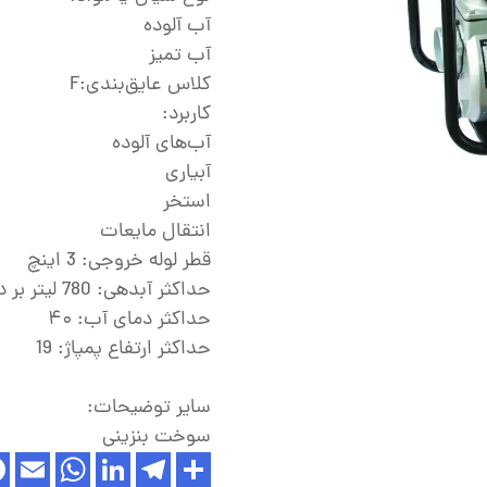
ش
آب آلوده
تک
آب تمیز
کلاس عایق‌بندی:F
پمپ
کاربرد:
ش
آب‌های آلوده
آبیاری
اش
استخر
 جوش
انتقال مایعات
قطر لوله خروجی: 3 اینچ
حداکثر آبدهی: 780 لیتر بر دقیقه معادل 47 متر معکب در ساعت
حداکثر دمای آب: ۴۰
حداکثر ارتفاع پمپاژ: 19
سایر توضیحات:
سوخت بنزینی