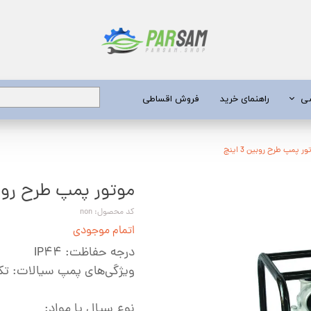
شی
راهنمای خرید
فروش اقساطی
برق
ر پمپ طرح روبین 3 اینچ
موتور پمپ طرح روبین 3 
 عمیق
یری
کد محصول: non
اتمام موجودی
جن کش
درجه حفاظت: IP۴۴
انگی
ویژگی‌های پمپ سیالات: تک‌
طعات
نوع سیال یا مواد: