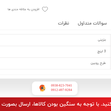
افزودن به علاقه مندی ها
سوالات متداول
نظرات
بنزینی
3 اینچ
طرح روبین
0938-823-7041
​​​​​​​0912-497-9284
نید. با توجه به سنگین بودن کالاها، ارسال بصورت 