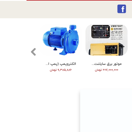
موتور برق سایلنت ورما گازوییلی 7 کیلووات VM9700T
الکتروپمپ (پمپ اب ) ویگو بشقابی 0/5 اسب پروانه پلاستیک CPM130
تیلر ورما | بنزین | 7 اسب | هندل | گیربکسی | مشکی | (M)
۲۰۷,۰۰۰,۰۰۰ تومان
۹,۳۸۵,۸۸۶ تومان
۶۳,۰۰۰,۰۰۰ تومان