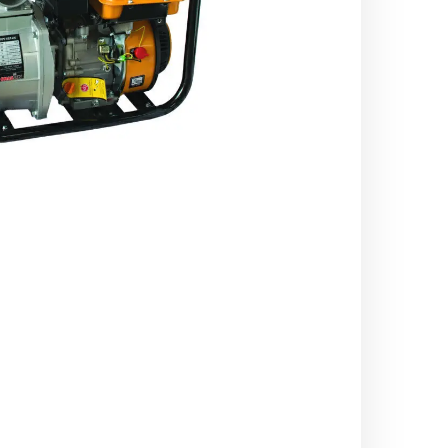
اره زنجیری / علفتراش
کاروا
شناور چاه عمیق
موتور 
سمپاش
موتور 
بخارشو
سمپا
سایر پمپ
علتفر
اینورتر جوش
اینورتر
کارواش
موتور تک
بلوير