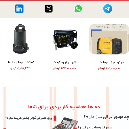
موتور برق ورما 3.5 کیلووات سایلنت اینورتر ریموت دار VM6500i
موتور برق ویگو 8.5 کیلووات بنزینی سه فاز WG11500T
کفکش ورما | 12 ولت | 20 متری | 1 اینچ | مشکی | VMDC-12V 1
۱۲۵,۰۰۰,۰۰۰ تومان
۱۳۷,۰۰۰,۰۰۰ تومان
۵,۰۹۶,۹۳۲ تومان