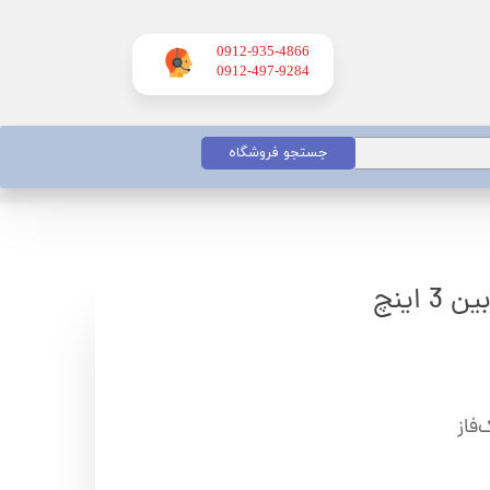
0912-935-4866
​​​​​​​0912-497-9284
جستجو فروشگاه
اینچ
فاز