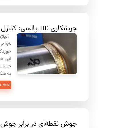
جوشکاری TIG پالسی: کنترل دقیق حرارت برای تیتانیوم و سوپرآلیاژها
آلیاژه
خواص ا
خوردگی
این حا
حساسی
به شکنندگ
ادامه 
جوش نقطه‌ای در برابر جوش 