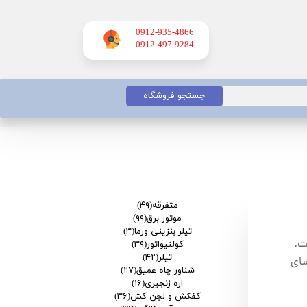
0912-935-4866
​​​​​​​0912-497-9284
جستجو فروشگاه
متفرقه
(۴۹)
موتور برق
(۹۹)
تیلر بنزینی ورما
(۳)
ت.
کولتیواتور
(۳۹)
تیلر
(۴۲)
سای
شناور چاه عمیق
(۲۷)
اره زنجیری
(۱۶)
کفکش و لجن کش
(۳۶)