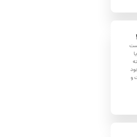
است
له یا
ه
جود
ع نفت و