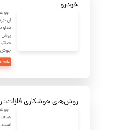
خودرو
آن جری
مقاوم
روش در
جوش پرتابی (ding
ادامه 
روش‌های جوشکاری فلزات: را
جوشکار
هدف آن
است. 