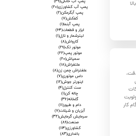
پمپ آب خانگی
(۳۹)
لا
پمپ آب کشاورزی
(۲۰)
پمپ آبگرمکن
(۲)
کفکش
(۷)
پمپ آبنما
(۱)
ابزار و قطعات
(۶۴)
لیترشمار و نازل
(۱)
کارواش
(۸)
موتور تک
(۲۹)
موتور پمپ
(۲۲)
سمپاش
(۲۰)
علتفراش
(۱۸)
علفتراش چمن زن
(۸)
دقت،
داس موتوری
(۷)
اینورتر جوش
(۱۲)
ست کنترل
(۴)
کات
چاله کن
(۱)
درک کنند. ۱. ایمنی: اولویت
گلخانه
(۳۶)
م کار
دام و طیور
(۱۱)
آبزیان و شیلات
(۷)
سرمایش گرمایش
(۳۲)
صنعت
(۸۹)
کشاورزی
(۱۱۴)
باغداری
(۸۳)