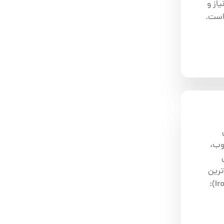
از و
است.
وب،
ترین
فلزات صنعتی و نرم مورد بررسی قرار می‌گیرد. ۱. آهن و فولاد (Iron and Steel):