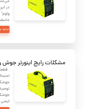
می‌کنن
ولوم" 
ماسفت (MOSFET): این تکنولوژی از ترانزیستورها
ادامه 
مشکلات رایج اینورتر جوش و 
قطعاً،
احتمال
جوشکا
توصیه 
جوشکار
ایمنی