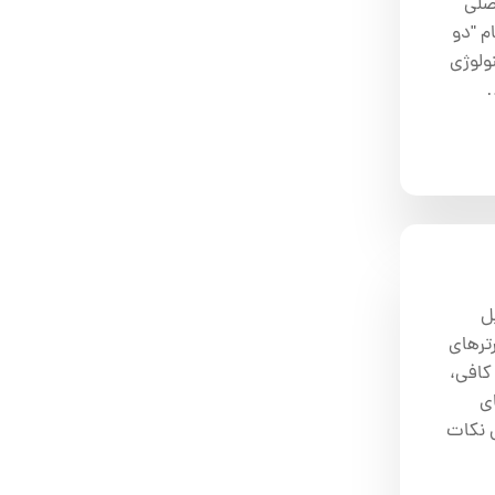
صلی
باه با نام "دو
ولوژی
ل
رترهای
کافی،
ی
 نکات