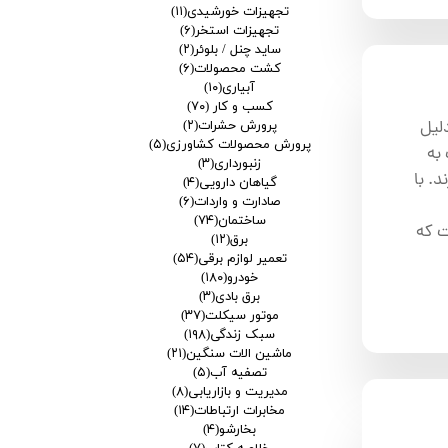
تجهیزات خورشیدی
(۱۱)
تجهیزات استخر
(۶)
ساید چنل / بلوئر
(۲)
کشت محصولات
(۶)
آبیاری
(۱۰)
کسب و کار
(۷۰)
دلیل
پرورش حشرات
(۲)
پرورش محصولات کشاورزی
(۵)
به
زنبورداری
(۳)
. با
گیاهان دارویی
(۴)
صادارت و واردات
(۶)
ساختمان
(۷۴)
ت که
برق
(۱۲)
تعمیر لوازم برقی
(۵۴)
خودرو
(۱۸۰)
برق بادی
(۳)
موتور سیکلت
(۳۷)
سبک زندگی
(۱۹۸)
ماشین الات سنگین
(۲۱)
تصفیه آب
(۵)
مدیریت و بازاریابی
(۸)
مخابرات ارتباطات
(۱۴)
بخارشو
(۴)