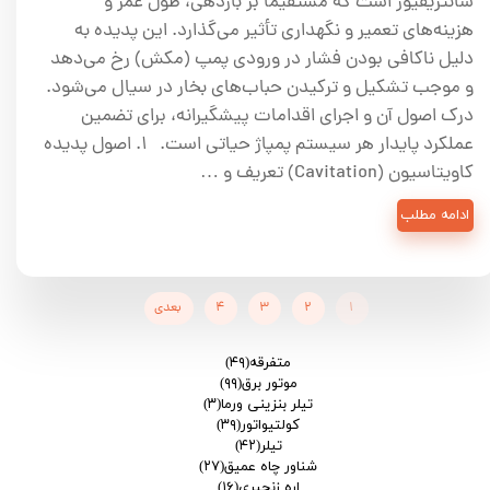
سانتریفیوژ است که مستقیماً بر بازدهی، طول عمر و
هزینه‌های تعمیر و نگهداری تأثیر می‌گذارد. این پدیده به
دلیل ناکافی بودن فشار در ورودی پمپ (مکش) رخ می‌دهد
و موجب تشکیل و ترکیدن حباب‌های بخار در سیال می‌شود.
درک اصول آن و اجرای اقدامات پیشگیرانه، برای تضمین
عملکرد پایدار هر سیستم پمپاژ حیاتی است. ۱. اصول پدیده
کاویتاسیون (Cavitation) تعریف و …
ادامه مطلب
۱
۲
۳
۴
بعدی
متفرقه
(۴۹)
موتور برق
(۹۹)
تیلر بنزینی ورما
(۳)
کولتیواتور
(۳۹)
تیلر
(۴۲)
شناور چاه عمیق
(۲۷)
اره زنجیری
(۱۶)