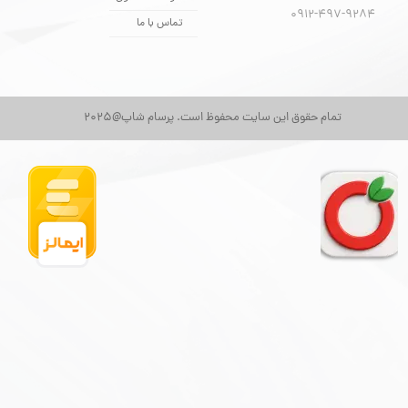
​​​​​​​0912-497-9284
تماس با ما
تمام حقوق این سایت محفوظ است. پرسام شاپ@2025