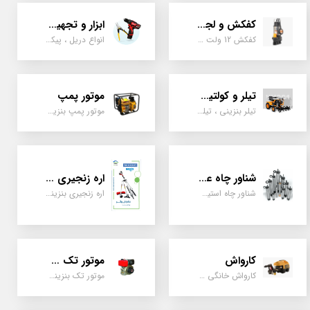
کفکش و لجن کش
ابزار و تجهیزات
کفکش 12 ولت ، 220 ولت ، یک اینچ به بالا لجن کش کاتردار، لجن کش چدنی
انواع دریل ، پیکور، ابزارالات، سیل مکانیکی، قطعات پمپ
تیلر و کولتیواتور
موتور پمپ
تیلر بنزینی ، تیلر دیزل، تیلر چهار چرخ، تیلر مزرعه و کشاورزی
موتور پمپ بنزینی، دیزلی، نفتی ، یک اینچ به بالا
شناور چاه عمیق
اره زنجیری / علفتراش
شناور چاه استیل ، تک فاز و سه فاز، یک اینچ به بالا
اره زنجیری بنزینی ، علفتراش دو زمانه و چهار زمانه ، دوشی و پشتی
کارواش
موتور تک سیلندر
کارواش خانگی و صنعتی و نیمه صنعتی
موتور تک بنزینی ، دیزلی، کارتینگی ، تیلری