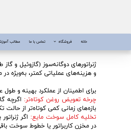
خانه
فروشگاه
تماس با ما
مطالب آموز
موتور برق
موتور 
ژنراتورهای دوگانه‌سوز (گازوئیل و گاز
آبسردکن و دستگاه تصفیه آب
تیلر
و هزینه‌های عملیاتی کمتر، به‌ویژه د
تیلر
شناور چاه
ابزار و قطعات
اره زنج
برای اطمینان از عملکرد بهینه و طول عم
چرخه تعویض روغن کوتاه‌تر:
اگرچه گاز
پمپ آب
کفکش و ل
بازه‌های زمانی کمی کوتاه‌تر از حالت 
کفکش / لجن کش
پمپ آب خ
تخلیه کامل سوخت مایع:
اگر ژنراتور
موتور پمپ
ابزار و ق
در مخزن کاربراتور یا خطوط سوخت باقی