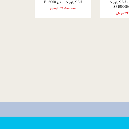
سوز ، سه فاز، 8.5 کیلووات
8.5 کیلووات مدل 19000 E
۱۳۸,۵۰۰,۰۰۰ تومان
ومان