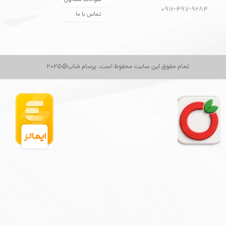
سوالات متداول
​​​​​​​0912-497-9284
تماس با ما
تمام حقوق این سایت محفوظ است. پرسام شاپ@2025