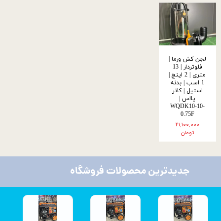
لجن کش ورما |
فلوتردار | 13
متری | 2 اینچ |
1 اسب | بدنه
استیل | کاتر
پلاس |
WQDK10-10-
0.75F
۲۱,۱۰۰,۰۰۰
تومان
جدیدترین محصولات فروشگاه