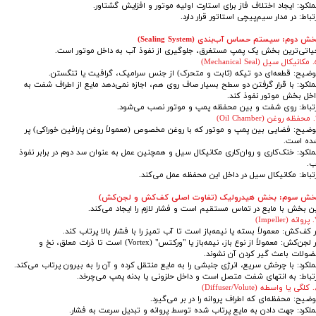
لکرد: ایجاد اختلاف فاز برای استارت اولیه موتور و افزایش گشتاور.
تباط: در مدار سیم‌پیچی استاتور قرار دارد.
ش دوم: سیستم حساس آب‌بندی (Sealing System)
یاتی‌ترین بخش یک پمپ مستغرق، جلوگیری از نفوذ آب به داخل موتور است.
Mechanic)
وضیح: قطعه‌ای دو تیکه (ثابت و متحرک) از جنس سرامیک، گرافیت یا تنگستن.
ملکرد: با قرار گرفتن دو سطح بسیار صاف روی هم، اجازه نمی‌دهد مایع از اطراف شفت به
اخل بخش موتور نفوذ کند.
رتباط: روی شفت و بین محفظه پمپ و موتور نصب می‌شود.
Oil)
وضیح: فضایی بین پمپ و موتور که با روغن مخصوص (معمولاً روغن پارافین خوراکی) پر
ده است.
ملکرد: خنک‌کاری و روان‌کاری مکانیکال سیل و همچنین عمل به عنوان سد دوم در برابر نفوذ
ب.
رتباط: مکانیکال سیل در داخل این محفظه عمل می‌کند.
​​​​​​بخش سوم: بخش هیدرولیک (تفاوت اصلی کف‌کش و لجن‌کش)
ین بخش با مایع در تماس مستقیم است و فشار لازم را ایجاد می‌کند.
Impe)
 کف‌کش: معمولاً بسته یا نیمه‌باز است تا آب تمیز را با فشار بالا پرتاب کند.
در لجن‌کش: معمولاً از نوع باز، نیمه‌باز یا "ورکتس" (Vortex) است تا ذرات معلق، نخ و
ضولات باعث گیر کردن آن نشوند.
ملکرد: با چرخش سریع، انرژی جنبشی را به مایع منتقل کرده و آن را به بیرون پرتاب می‌کند.
رتباط: به انتهای شفت متصل است و داخل حلزونی یا بدنه پمپ می‌چرخد.
Diffuser)
ضیح: محفظه‌ای که اطراف پروانه را در بر می‌گیرد.
ملکرد: جهت دادن به مایع پرتاب شده توسط پروانه و تبدیل سرعت به فشار.