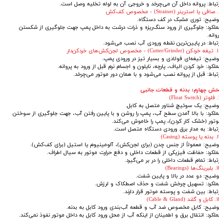
رتباط: پروانه داخل آن می‌چرخد و خروجی آن به لوله تخلیه وصل است.
ص کف‌کش
وضیح: توری مشبک در کف دستگاه.
ملکرد: جلوگیری از ورود سنگ‌ریزه و ذرات درشت به داخل پمپ جهت جلوگیری از شکستن
وانه.
رتباط: در پایین‌ترین نقطه ورودی آب نصب می‌شود.
مخصوص لجن‌کش‌های خردکن‌دار
وضیح: تیغه‌ای فولادی و بسیار تیز در ورودی پمپ.
لکرد: خرد کردن الیاف، پارچه، نایلون و اجسام نرم قبل از ورود به پروانه.
تباط: قبل از پروانه نصب می‌شود و با همان دور موتور می‌چرخد.
خش چهارم: بدنه و قطعات جانبی
Flo)
وضیح: یک سوئیچ شناور متصل به کابل.
ملکرد: با بالا آمدن سطح آب، پمپ را روشن و با پایین رفتن آب، جهت جلوگیری از سوختن
وتور (خشک کار کردن)، پمپ را خاموش می‌کند.
رتباط: به مدار برق ورودی دستگاه متصل است.
ته (Casing)
وضیح: معمولاً از جنس چدن (برای لجن‌کش)، آلومینیوم یا استیل (برای کف‌کش).
ملکرد: حفاظت فیزیکی از قطعات داخلی و دفع حرارت موتور به سیال اطراف.
تباط: تمام قطعات داخلی را در بر می‌گیرد.
ا (Bearings)
وضیح: دو عدد در بالا و پایین شفت.
ملکرد: تسهیل چرخش شفت و حذف اصطکاک و لرزش.
تباط: بین شفت و پوسته موتور قرار دارند.
(Cable & Gland)
وضیح: کابل مخصوص ضد آب و قطعه آب‌بندی ورود کابل به بدنه.
لکرد: انتقال برق و اطمینان از اینکه آب از محل ورود کابل به داخل موتور نفوذ نمی‌کند.