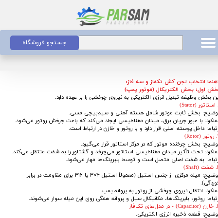
جستجو فروشگاه
اهنما انتخاب لجن کش تکفاز و سه فاز:
خش اول: بخش الکتریکال (موتور پمپ)
ین بخش وظیفه تبدیل انرژی الکتریکی به نیروی چرخشی را بر عهده دارد.
وضیح: بخش ثابت موتور شامل هسته آهنی و سیم‌پیچی مسی.
ملکرد: با عبور جریان برق، میدان مغناطیسی ایجاد می‌کند که باعث چرخش روتور می‌شود.
تباط: داخل پوسته اصلی قرار دارد و با روتور و خازن در ارتباط است.
R)
وضیح: بخش چرخنده موتور که در مرکز استاتور قرار می‌گیرد.
ملکرد: تحت تأثیر میدان مغناطیسی استاتور می‌چرخد و گشتاور را به شفت منتقل می‌کند.
رتباط: به شفت اصلی متصل است و توسط بلبرینگ‌ها مهار می‌شود.
Sha)
توضیح: میله مرکزی از جنس استیل (معمولاً استیل ۳۰۴ یا ۳۱۶ برای مقاومت در برابر
وردگی).
لکرد: انتقال نیروی چرخشی از روتور به پروانه پمپ.
تباط: روتور، بلبرینگ‌ها، مکانیکال سیل و پروانه همگی روی این میله سوار می‌شوند.
‌های تک‌فاز
وضیح: قطعه ذخیره انرژی الکتریکی.