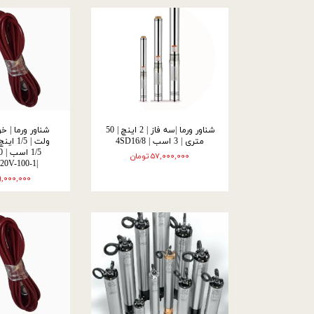
شناور ورما |سه فاز | 2 اینچ | 50
متری | 3 اسب | 4SD16/8
۵۷,۰۰۰,۰۰۰ تومان
|JZDCBI-120V-100-1
۴۹,۰۰۰,۰۰۰ تو