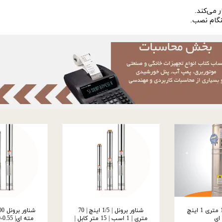
 می‌کند.
هنگام نصب.
شناور لیون 100 متری 1 اینچ
شناور برونل | 1/5 اینچ | 70
ای
متری | 1 اسب | 15 متر کابل |
مته ای| 4QGD 1.8-100-0.55