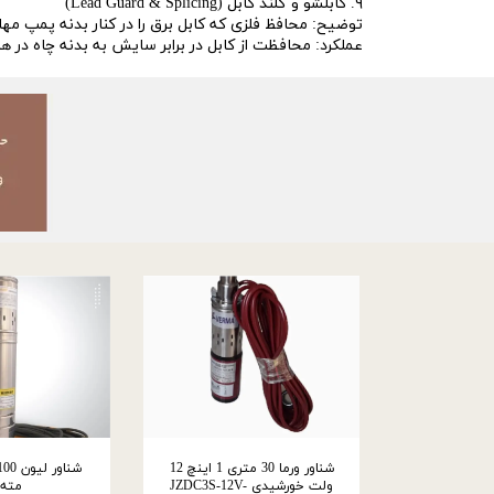
۹. کابلشو و گلند کابل (Lead Guard & Splicing)
توضیح: محافظ فلزی که کابل برق را در کنار بدنه پمپ مهار
عملکرد: محافظت از کابل در برابر سایش به بدنه چاه در 
شناور ورما 30 متری 1 اینچ 12
ولت خورشیدی JZDC3S-12V-
مته 