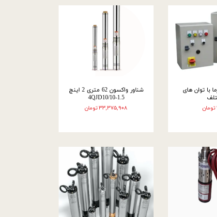
ما با توان های
شناور واکسون 62 متری 2 اینچ
لف
4QJD10/10-1.5
۳۳,۳۷۵,۹۰۸ تومان