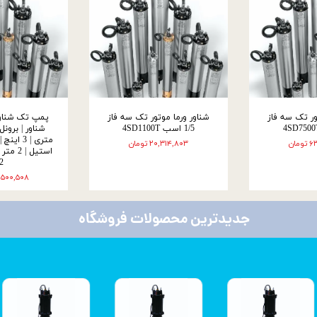
ور تک سه فاز
شناور ورما موتور تک سه فاز
پمپ تک شناور
1/5 اسب 4SD1100T
مان
۲۰,۳۱۴,۸۰۳ تومان
.2
۸۷,۵۰۰,۵۰۸ ت
جدیدترین محصولات فروشگاه