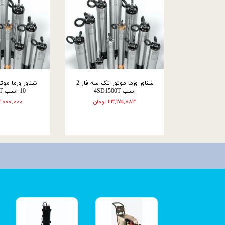
شناور ورما موتور تک سه فاز 2
شناور ورما موت
اسب 4SD1500T
10 اسب 4SD7500T
۲۳,۲۵۱,۸۸۳ تومان
۶۳,۰۰۰,۰۰۰ تو