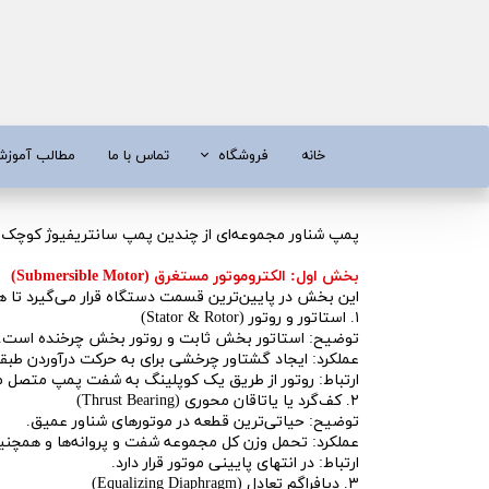
خانه
فروشگاه
تماس با ما
مطالب آموز
موتور برق
موتور 
پمپ شناور مجموعه‌ای از چندین پمپ سانتریفیوژ کوچک است که روی هم س
آبسردکن و دستگاه تصفیه آب
تیلر
بخش اول: الکتروموتور مستغرق (Submersible Motor)
تیلر
شناور چاه
این بخش در پایین‌ترین قسمت دستگاه قرار می‌گیرد تا 
۱. استاتور و روتور (Stator & Rotor)
ابزار و قطعات
اره زنج
توضیح: استاتور بخش ثابت و روتور بخش چرخنده است. در
عملکرد: ایجاد گشتاور چرخشی برای به حرکت درآوردن طب
پمپ آب
کفکش و ل
ارتباط: روتور از طریق یک کوپلینگ به شفت پمپ متصل م
۲. کف‌گرد یا یاتاقان محوری (Thrust Bearing)
کفکش / لجن کش
پمپ آب خ
توضیح: حیاتی‌ترین قطعه در موتورهای شناور عمیق.
عملکرد: تحمل وزن کل مجموعه شفت و پروانه‌ها و همچنین 
موتور پمپ
ابزار و ق
ارتباط: در انتهای پایینی موتور قرار دارد.
۳. دیافراگم تعادل (Equalizing Diaphragm)