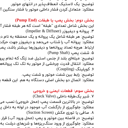
اره زنجیری / علفتراش
کاروا
توضیح: یک لاستیک انعطاف‌پذیر در انتهای موتور.
عملکرد: متعادل کردن فشار داخلی موتور با فشار سنگین آ
شناور چاه عمیق
موتور 
بخش دوم: بخش پمپ یا طبقات (Pump End)
سمپاش
موتور 
این بخش شامل تعدادی "طبقه" است که هر طبقه فشار آب 
۴. پروانه و دیفیوزر (Impeller & Diffuser)
بخارشو
سمپا
توضیح: هر طبقه شامل یک پروانه و یک محفظه به نام دی
عملکرد: پروانه آب را شتاب می‌دهد و دیفیوزر جهت حرکت آ
سایر پمپ
علتفر
ارتباط: هرچه تعداد پروانه‌ها و دیفیوزرها بیشتر باشد، پمپ می‌تواند آب ر
۵. شفت پمپ (Pump Shaft)
اینورتر جوش
اینورتر
توضیح: میله‌ای بلند از جنس استیل ضد زنگ که تمام پروان
عملکرد: انتقال قدرت چرخشی از موتور به تک تک پروانه‌ها
کارواش
۶. کوپلینگ (Coupling)
توضیح: رابط بین شفت موتور و شفت پمپ.
موتور تک
عملکرد: اتصال دو بخش اصلی دستگاه به هم. این قطعه بای
بلوير
بخش سوم: قطعات ایمنی و خروجی
۷. شیر یک‌طرفه داخلی (Check Valve)
توضیح: در بالاترین قسمت پمپ (محل خروجی) نصب می‌
عملکرد: جلوگیری از بازگشت آب موجود در لوله به داخل پمپ پس از خاموش شدن. بازگشت آب (
۸. صافی یا توری مکش (Suction Screen)
توضیح: در فاصله بین موتور و پمپ (محل ورود آب) قرار دا
عملکرد: جلوگیری از ورود سنگ‌ریزه‌ها و شن‌های درشت به