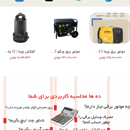
موتور برق ورما 3.5 کیلووات سایلنت اینورتر ریموت دار VM6500i
موتور برق ویگو 8.5 کیلووات بنزینی سه فاز WG11500T
کفکش ورما | 12 ولت | 20 متری | 1 اینچ | مشکی | VMDC-12V 1
۱۲۵,۰۰۰,۰۰۰ تومان
۱۳۷,۰۰۰,۰۰۰ تومان
۵,۰۹۶,۹۳۲ تومان