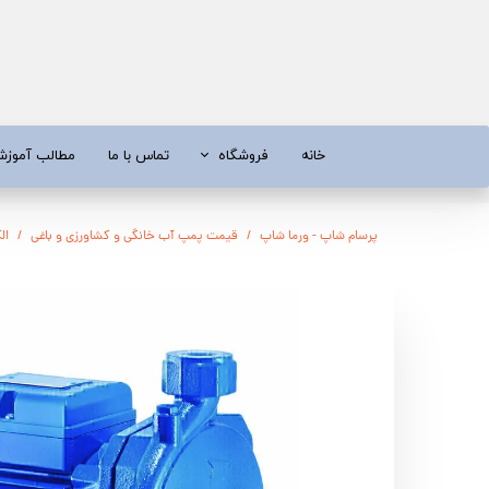
خانه
فروشگاه
تماس با ما
مطالب آموز
موتور برق
موتور 
پرسام شاپ - ورما شاپ
قیمت پمپ آب خانگی و کشاورزی و باغی
الکتر
آبسردکن و دستگاه تصفیه آب
تیلر
تیلر
شناور چاه
ابزار و قطعات
اره زنج
پمپ آب
کفکش و ل
کفکش / لجن کش
پمپ آب خ
موتور پمپ
ابزار و ق