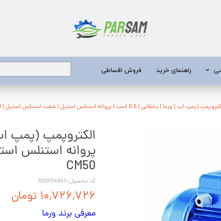
شی
راهنمای خرید
فروش اقساطی
برق
وپمپ (پمپ اب ) ورما | بشقابی | 0.5 اسب | پروانه استنلس استیل | شفت استنلس استیل | CM50
 عمیق
پروانه استنلس است
یری
CM50
جن کش
کد محصول: 3010134841
انگی
۱۰,۷۲۶,۷۲۶ تومان
طعات
معرفی برند ورما