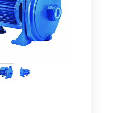
اره زنجیری / علفتراش
کاروا
شناور چاه عمیق
موتور 
سمپاش
موتور 
بخارشو
سمپا
سایر پمپ
علتفر
اینورتر جوش
اینورتر
کارواش
موتور تک
بلوير