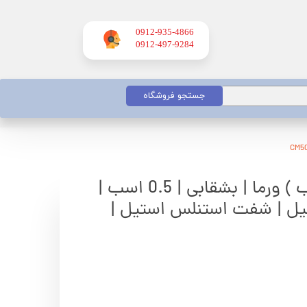
0912-935-4866
​​​​​​​0912-497-9284
جستجو فروشگاه
الکتروپمپ (پمپ اب ) ورما | بشقابی | 0.5 اسب |
یل | شفت استنلس استیل |