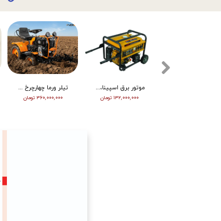
تیلر ورما دیزل 15/5 اسب هندلی مدل RT155DI
موتور برق اسپینا، تکفاز 8 کیلو وات، ATS دار مدل SP18000E
تیلر ورما چهارچرخ (مینی تراکتور) ، دیزل ، چرخ بزرگ ، دوچراغ، استارت vm001
۳۴۵,۰۰۰,۰۰۰ تومان
۱۳۲,۰۰۰,۰۰۰ تومان
۳۶۰,۰۰۰,۰۰۰ تومان