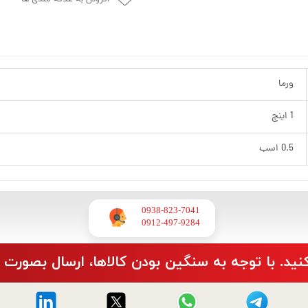
ورما
1 اینچ
0.5 اسب
0938-823-7041
​​​​​​​0912-497-9284
نید. با توجه به سنگین بودن کالاها، ارسال بصورت 