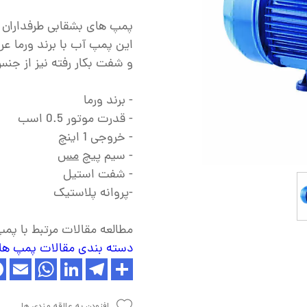
ش
پمپ های بشقابی طرفداران زی
تک
این پمپ آب با برند ورما ع
پمپ
و شفت بکار رفته نیز از جن
ش
- برند ورما
اش
- قدرت موتور 0.5 اسب
- خروجی 1 اینچ
 جوش
- سیم پیچ
مس
- شفت استیل
-پروانه پلاستیک
مطالعه مقالات مرتبط با پمپ
دسته بندی مقالات پمپ ها
افزودن به علاقه مندی ها