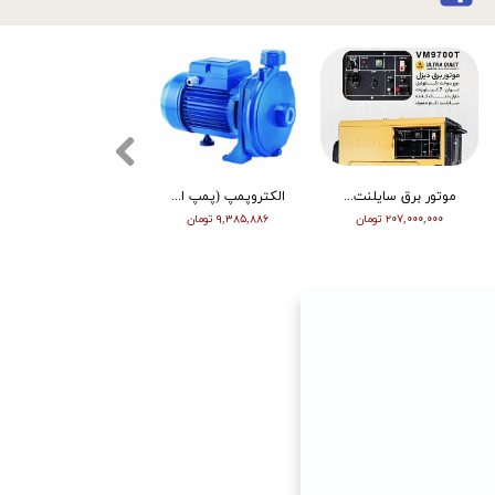
موتور برق سایلنت ورما گازوییلی 7 کیلووات VM9700T
الکتروپمپ (پمپ اب ) ویگو بشقابی 0/5 اسب پروانه پلاستیک CPM130
تیلر ورما | بنزین | 7 اسب | هندل | گیربکسی | مشکی | (M)
۲۰۷,۰۰۰,۰۰۰ تومان
۹,۳۸۵,۸۸۶ تومان
۶۳,۰۰۰,۰۰۰ تومان