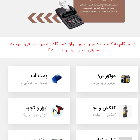
راهنما گام به گام خرید موتور برق : توان دستگاه ها، برق مصرفی، سوخت
مصرفی و هر مورد موردنیاز دیگر
موتور برق و ژنراتور
پمپ آب
موتور برق بنزینی، دیزلی ، گازی ، سه گانه سوز
پمپ اب خانگی، بشقابی ، جتی ، دو پروانه کشاورزی
کفکش و لجن کش
ابزار و تجهیزات
کفکش 12 ولت ، 220 ولت ، یک اینچ به بالا لجن کش کاتردار، لجن کش چدنی
انواع دریل ، پیکور، ابزارالات، سیل مکانیکی، قطعات پمپ