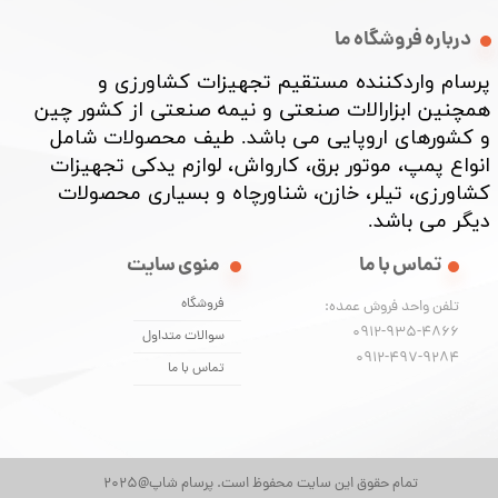
درباره فروشگاه ما
پرسام واردکننده مستقیم تجهیزات کشاورزی و
همچنین ابزارالات صنعتی و نیمه صنعتی از کشور چین
و کشورهای اروپایی می باشد. طیف محصولات شامل
انواع پمپ، موتور برق، کارواش، لوازم یدکی تجهیزات
کشاورزی، تیلر، خازن، شناورچاه و بسیاری محصولات
دیگر می باشد. ​​​​​​​
تماس با ما
منوی سایت
فروشگاه
تلفن واحد فروش عمده:
0912-935-4866
سوالات متداول
​​​​​​​0912-497-9284
تماس با ما
تمام حقوق این سایت محفوظ است. پرسام شاپ@2025