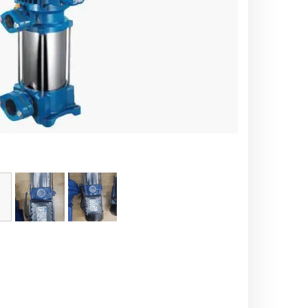
اره زنجیری / علفتراش
کاروا
شناور چاه عمیق
موتور 
سمپاش
موتور 
بخارشو
سمپا
سایر پمپ
علتفر
اینورتر جوش
اینورتر
کارواش
موتور تک
بلوير