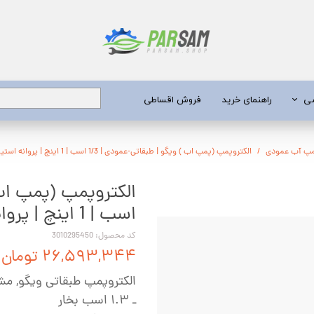
شی
راهنمای خرید
فروش اقساطی
برق
پ آب عمودی
الکتروپمپ (پمپ اب ) ویگو | طبقاتی-عمودی | 1/3 اسب | 1 اینچ | پروانه استیل | پنج پروانه | VM1300
 عمیق
اسب | 1 اینچ | پروانه استیل | پنج پروانه | VM1300
یری
کد محصول: 3010295450
جن کش
۲۶,۵۹۳,۳۴۴ تومان
انگی
الکتروپمپ طبقاتی ویگو, 
طعات
ـ ۱.۳ اسب بخار