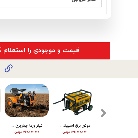
​قیمت و موجودی را استعلام ک
پمپ آبنما برونل 220 ولت 3 متر 50 وات
موتور برق 5.5 کیلو وات بنزینی ویگو مدل WG7500E
پمپ آبنما برونل 220 ولت 3/5 متر 60 وات
۹۵,۰۰۰,۰۰۰ تومان
۲,۵۶۹,۸۸۲ تومان
۶۲,۰۰۰,۰۰۰ تومان