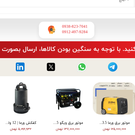
0938-823-7041
​​​​​​​0912-497-9284
نید. با توجه به سنگین بودن کالاها، ارسال بصورت 
موتور پمپ ورما | دیزل | 3 اینچ | قرمز | VMDP30
موتور برق ویگو 8.5 کیلووات بنزینی WG11500E
کارواش اسپینا | خانگی | 1800 وات | شیلنگ جمع کن دار | 1808A
۱۱۴,۰۰۰,۰۰۰ تومان
۱۷,۶۷۲,۶۴۷ تومان
۳۰۱,۶۰۰,۰۰۰ ت
۲۷۱,۴۴۰,۰۰۰ 