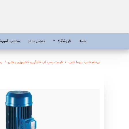
خانه
فروشگاه
تماس با ما
مطالب آموز
موتور برق
موتور 
پرسام شاپ - ورما شاپ
قیمت پمپ آب خانگی و کشاورزی و باغی
پم
آبسردکن و دستگاه تصفیه آب
تیلر
تیلر
شناور چاه
ابزار و قطعات
اره زنج
پمپ آب
کفکش و ل
کفکش / لجن کش
پمپ آب خ
موتور پمپ
ابزار و ق