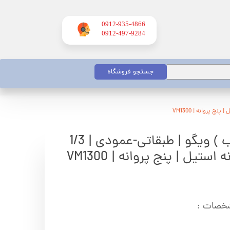
0912-935-4866
​​​​​​​0912-497-9284
جستجو فروشگاه
الکتروپمپ (پمپ اب ) ویگو | طبقاتی-عمودی | 1/3
مشخصات :