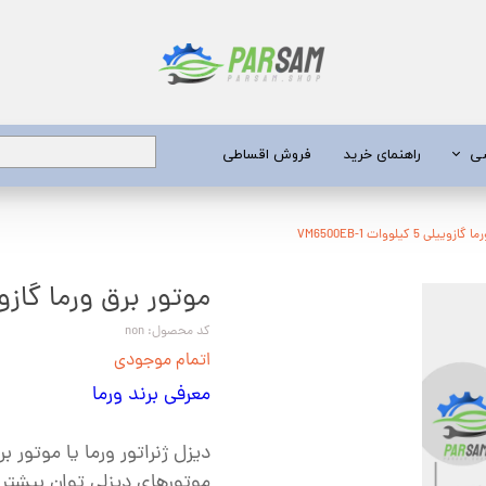
شی
راهنمای خرید
فروش اقساطی
برق
لی 5 کیلووات VM6500EB-1
موتور برق ورما گازوییلی 5 کیلووات 1
 عمیق
یری
کد محصول: non
اتمام موجودی
جن کش
معرفی برند ورما
انگی
دیزل ژنراتور ورما یا موتور 
طعات
موتورهای دیزلی توان بیشتری