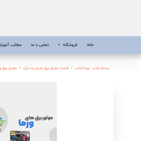
خانه
فروشگاه
تماس با ما
مطالب آموز
موتور برق
موتور 
پرسام شاپ - ورما شاپ
قیمت موتور برق بنزینی و دیزل
موتور برق ورما گازویی
آبسردکن و دستگاه تصفیه آب
تیلر
تیلر
شناور چاه
ابزار و قطعات
اره زنج
پمپ آب
کفکش و ل
کفکش / لجن کش
پمپ آب خ
موتور پمپ
ابزار و ق