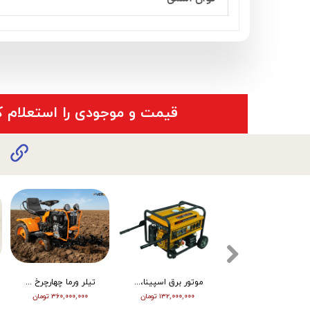
​قیمت و موجودی را استعلام ک
تیلر ورما دیزل 15/5 اسب هندلی مدل RT155DI
موتور برق اسپینا، تکفاز 8 کیلو وات، ATS دار مدل SP18000E
تیلر ورما چهارچرخ (مینی تراکتور) ، دیزل ، چرخ بزرگ ، دوچراغ، استارت vm001
۳۴۵,۰۰۰,۰۰۰ تومان
۱۳۲,۰۰۰,۰۰۰ تومان
۳۶۰,۰۰۰,۰۰۰ تومان