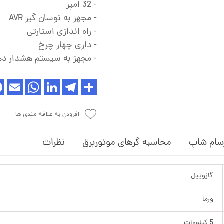
- 32 امپر
- مجهز به نوسان گیر AVR
- راه اندازی استارتی
- داری چهار چرخ
- مجهز به سیستم هشدار ده
افزودن به علاقه مندی ها
سام شاپ
محاسبه گرهای موتوربرق
نظرات
گازوییل
ورما
5 کیلووات