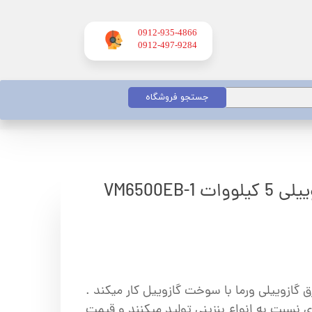
0912-935-4866
​​​​​​​0912-497-9284
جستجو فروشگاه
VM6500EB-
برق گازوییلی ورما با سوخت گازوییل کار میکند .
 نسبت به انواع بنزینی تولید میکنند و قیمت