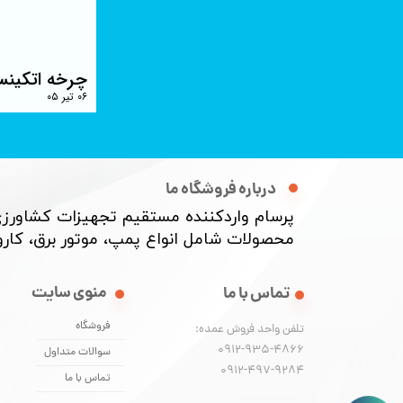
چرخه اتکینس
۰۶ تیر ۰۵
درباره فروشگاه ما
پرسام واردکننده مستقیم تجهیزات کشاورزی
محصولات شامل انواع پمپ، موتور برق، کارواش
منوی سایت
تماس با ما
فروشگاه
تلفن واحد فروش عمده:
0912-935-4866
سوالات متداول
​​​​​​​0912-497-9284
تماس با ما