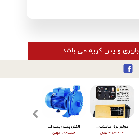
باربری و پس کرایه می باشد.
موتور برق سایلنت ورما گازوییلی 7 کیلووات VM9700T
الکتروپمپ (پمپ اب ) ویگو بشقابی 0/5 اسب پروانه پلاستیک CPM130
تیلر ورما | بنزین | 7 اسب | هندل | گیربکسی | مشکی | (M)
۲۰۷,۰۰۰,۰۰۰ تومان
۹,۳۸۵,۸۸۶ تومان
۶۳,۰۰۰,۰۰۰ تومان