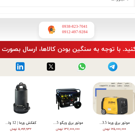
0938-823-7041
​​​​​​​0912-497-9284
نید. با توجه به سنگین بودن کالاها، ارسال بصورت 
موتور برق ورما 3.5 کیلووات سایلنت اینورتر ریموت دار VM6500i
موتور برق ویگو 8.5 کیلووات بنزینی سه فاز WG11500T
کفکش ورما | 12 ولت | 20 متری | 1 اینچ | مشکی | VMDC-12V 1
۱۲۵,۰۰۰,۰۰۰ تومان
۱۳۷,۰۰۰,۰۰۰ تومان
۵,۰۹۶,۹۳۲ تومان