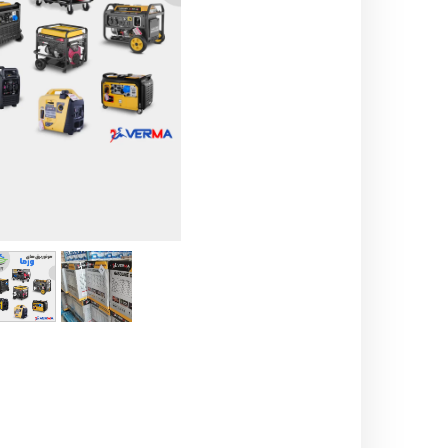
اره زنجیری / علفتراش
کاروا
شناور چاه عمیق
موتور 
سمپاش
موتور 
بخارشو
سمپا
سایر پمپ
علتفر
اینورتر جوش
اینورتر
کارواش
موتور تک
بلوير