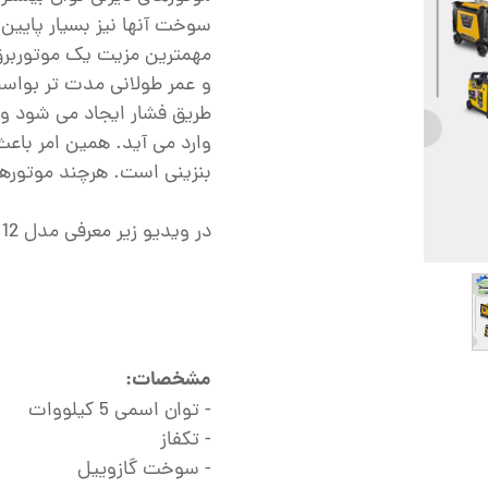
ش
سوخت آنها نیز بسیار پایین 
تک
مهمترین مزیت یک موتوربرق 
و عمر طولانی مدت تر بواسطه
پمپ
طریق فشار ایجاد می شود و
ش
وارد می آید. همین امر باع
بنزینی است. هرچند موتورهای
اش
 جوش
در ویدیو زیر معرفی مدل 12 کیلووات را مشاهده نمایید:‌
مشخصات:
- توان اسمی 5 کیلووات
- تکفاز
- سوخت گازوییل